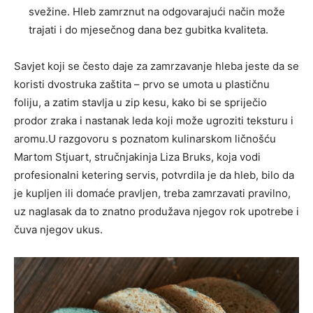
svežine. Hleb zamrznut na odgovarajući način može
trajati i do mjesečnog dana bez gubitka kvaliteta.
Savjet koji se često daje za zamrzavanje hleba jeste da se
koristi dvostruka zaštita – prvo se umota u plastičnu
foliju, a zatim stavlja u zip kesu, kako bi se spriječio
prodor zraka i nastanak leda koji može ugroziti teksturu i
aromu.U razgovoru s poznatom kulinarskom ličnošću
Martom Stjuart, stručnjakinja Liza Bruks, koja vodi
profesionalni ketering servis, potvrdila je da hleb, bilo da
je kupljen ili domaće pravljen, treba zamrzavati pravilno,
uz naglasak da to znatno produžava njegov rok upotrebe i
čuva njegov ukus.