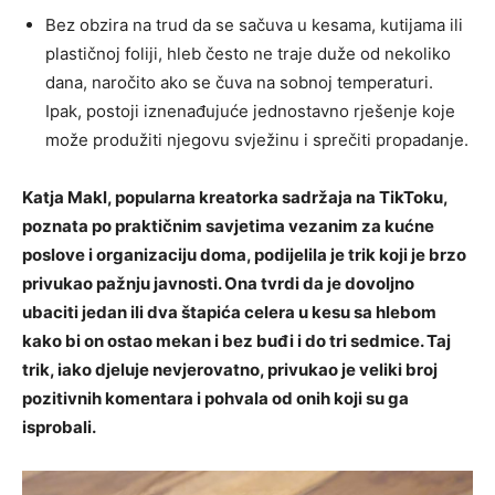
Bez obzira na trud da se sačuva u kesama, kutijama ili
plastičnoj foliji, hleb često ne traje duže od nekoliko
dana, naročito ako se čuva na sobnoj temperaturi.
Ipak, postoji iznenađujuće jednostavno rješenje koje
može produžiti njegovu svježinu i sprečiti propadanje.
Katja Makl, popularna kreatorka sadržaja na TikToku,
poznata po praktičnim savjetima vezanim za kućne
poslove i organizaciju doma, podijelila je trik koji je brzo
privukao pažnju javnosti. Ona tvrdi da je dovoljno
ubaciti jedan ili dva štapića celera u kesu sa hlebom
kako bi on ostao mekan i bez buđi i do tri sedmice. Taj
trik, iako djeluje nevjerovatno, privukao je veliki broj
pozitivnih komentara i pohvala od onih koji su ga
isprobali.