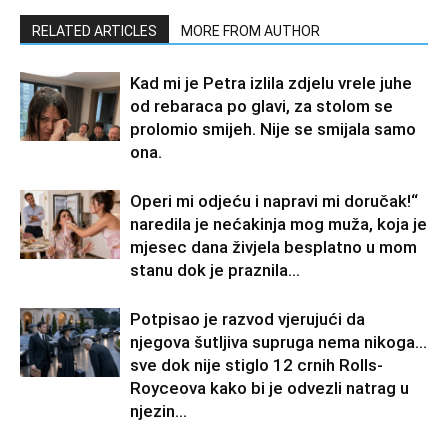
RELATED ARTICLES
MORE FROM AUTHOR
Kad mi je Petra izlila zdjelu vrele juhe
od rebaraca po glavi, za stolom se
prolomio smijeh. Nije se smijala samo
ona.
Operi mi odjeću i napravi mi doručak!“
naredila je nećakinja mog muža, koja je
mjesec dana živjela besplatno u mom
stanu dok je praznila...
Potpisao je razvod vjerujući da
njegova šutljiva supruga nema nikoga…
sve dok nije stiglo 12 crnih Rolls-
Royceova kako bi je odvezli natrag u
njezin...