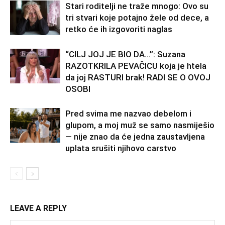
Stari roditelji ne traže mnogo: Ovo su
tri stvari koje potajno žele od dece, a
retko će ih izgovoriti naglas
“CILJ JOJ JE BIO DA…”: Suzana
RAZOTKRILA PEVAČICU koja je htela
da joj RASTURI brak! RADI SE O OVOJ
OSOBI
Pred svima me nazvao debelom i
glupom, a moj muž se samo nasmiješio
— nije znao da će jedna zaustavljena
uplata srušiti njihovo carstvo
LEAVE A REPLY