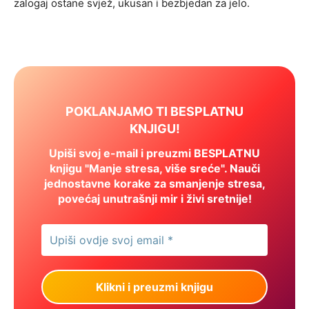
zalogaj ostane svjež, ukusan i bezbjedan za jelo.
POKLANJAMO TI BESPLATNU
KNJIGU!
Upiši svoj e-mail i preuzmi BESPLATNU
knjigu "Manje stresa, više sreće". Nauči
jednostavne korake za smanjenje stresa,
povećaj unutrašnji mir i živi sretnije!