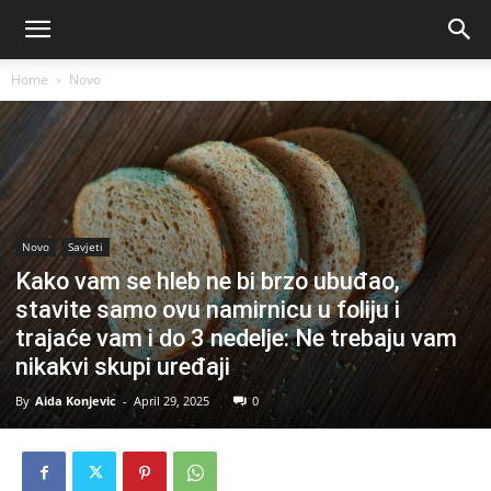
Home
Novo
Novo
Savjeti
Kako vam se hleb ne bi brzo ubuđao,
stavite samo ovu namirnicu u foliju i
trajaće vam i do 3 nedelje: Ne trebaju vam
nikakvi skupi uređaji
By
Aida Konjevic
-
April 29, 2025
0