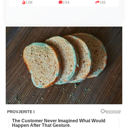
1.0K
234
145