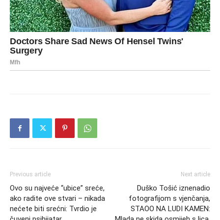
Previous article
Next article
Ovo su najveće “ubice” sreće,
Duško Tošić iznenadio
ako radite ove stvari – nikada
fotografijom s vjenčanja,
nećete biti srećni: Tvrdio je
STAOO NA LUDI KAMEN:
čuveni psihijatar
Mlada ne skida osmijeh s lica,