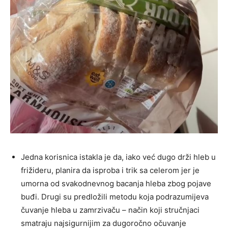
Jedna korisnica istakla je da, iako već dugo drži hleb u
frižideru, planira da isproba i trik sa celerom jer je
umorna od svakodnevnog bacanja hleba zbog pojave
buđi. Drugi su predložili metodu koja podrazumijeva
čuvanje hleba u zamrzivaču – način koji stručnjaci
smatraju najsigurnijim za dugoročno očuvanje