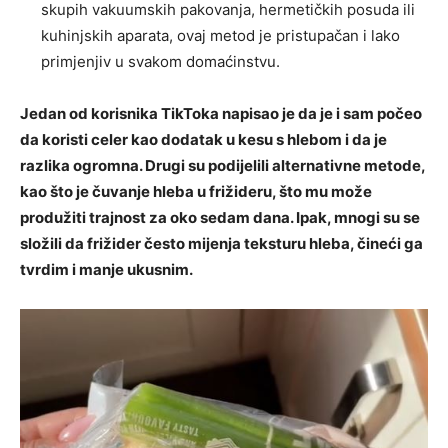
skupih vakuumskih pakovanja, hermetičkih posuda ili
kuhinjskih aparata, ovaj metod je pristupačan i lako
primjenjiv u svakom domaćinstvu.
Jedan od korisnika TikToka napisao je da je i sam počeo
da koristi celer kao dodatak u kesu s hlebom i da je
razlika ogromna. Drugi su podijelili alternativne metode,
kao što je čuvanje hleba u frižideru, što mu može
produžiti trajnost za oko sedam dana. Ipak, mnogi su se
složili da frižider često mijenja teksturu hleba, čineći ga
tvrdim i manje ukusnim.