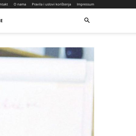
ntakt
O nama
Pravila i uslovi korištenja
Impressum
JE