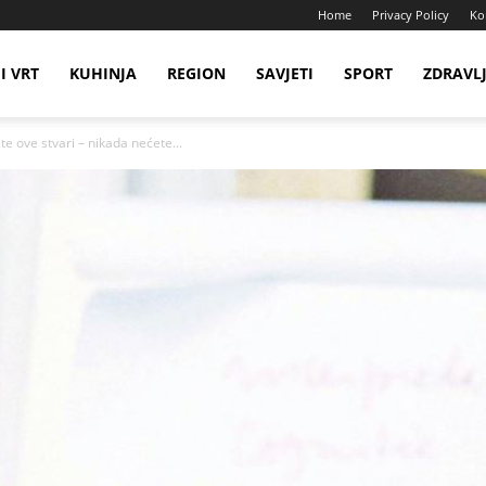
Home
Privacy Policy
Ko
I VRT
KUHINJA
REGION
SAVJETI
SPORT
ZDRAVL
te ove stvari – nikada nećete...