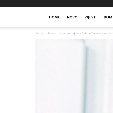
HOME
NOVO
VIJESTI
DOM 
Home
Novo
Ovo su najveće “ubice” sreće, ako radi