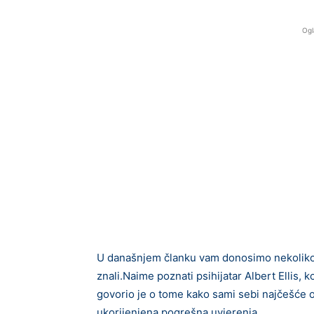
Ogl
U današnjem članku vam donosimo nekoliko v
znali.Naime poznati psihijatar Albert Ellis, k
govorio je o tome kako sami sebi najčešće
ukorijenjena pogrešna uvjerenja.