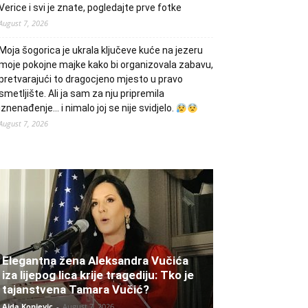
Verice i svi je znate, pogledajte prve fotke
August 7, 2026
Moja šogorica je ukrala ključeve kuće na jezeru
moje pokojne majke kako bi organizovala zabavu,
pretvarajući to dragocjeno mjesto u pravo
smetljište. Ali ja sam za nju pripremila
iznenađenje… i nimalo joj se nije svidjelo.
August 7, 2026
Elegantna žena Aleksandra Vučića
iza lijepog lica krije tragediju: Tko je
tajanstvena Tamara Vučić?
Aida Konjevic
-
August 7, 2026