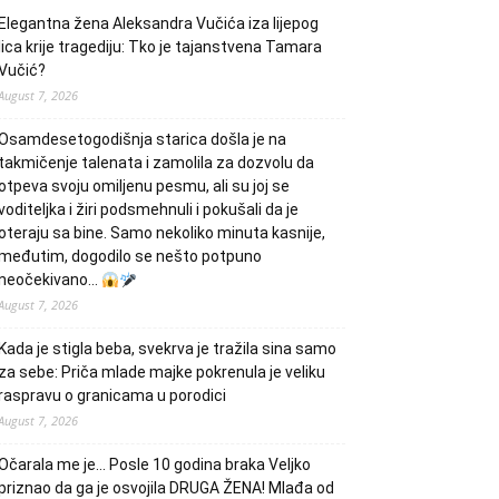
Elegantna žena Aleksandra Vučića iza lijepog
lica krije tragediju: Tko je tajanstvena Tamara
Vučić?
August 7, 2026
Osamdesetogodišnja starica došla je na
takmičenje talenata i zamolila za dozvolu da
otpeva svoju omiljenu pesmu, ali su joj se
voditeljka i žiri podsmehnuli i pokušali da je
oteraju sa bine. Samo nekoliko minuta kasnije,
međutim, dogodilo se nešto potpuno
neočekivano…
August 7, 2026
Kada je stigla beba, svekrva je tražila sina samo
za sebe: Priča mlade majke pokrenula je veliku
raspravu o granicama u porodici
August 7, 2026
Očarala me je… Posle 10 godina braka Veljko
priznao da ga je osvojila DRUGA ŽENA! Mlađa od