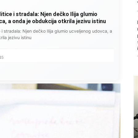
litice i stradala: Njen dečko Ilija glumio
, a onda je obdukcija otkrila jezivu istinu
ce i stradala: Njen dečko Ilija glumio ucveljenog udovca, a
ila jezivu istinu
45