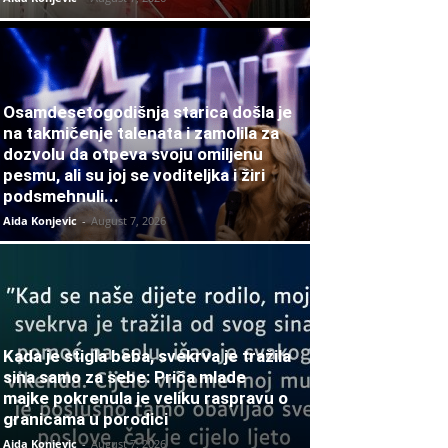
Osamdesetogodišnja starica došla je
na takmičenje talenata i zamolila za
dozvolu da otpeva svoju omiljenu
pesmu, ali su joj se voditeljka i žiri
podsmehnuli...
Aida Konjevic
-
August 7, 2026
Kada je stigla beba, svekrva je tražila
sina samo za sebe: Priča mlade
majke pokrenula je veliku raspravu o
granicama u porodici
Aida Konjevic
-
August 7, 2026