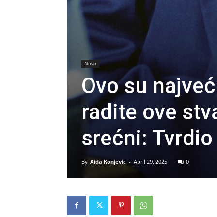
Novo
Ovo su najveć
radite ove stv
srećni: Tvrdio
By
Aida Konjevic
-
April 29, 2025
0