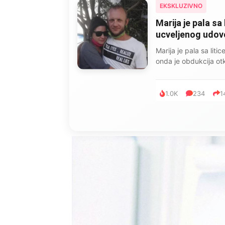
EKSKLUZIVNO
Marija je pala sa 
ucveljenog udovca
Marija je pala sa liti
onda je obdukcija otkr
1.0K
234
1