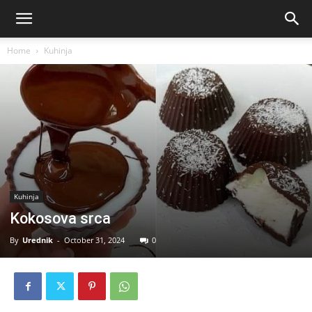
Home
Kuhinja
Kuhinja
Kokosova srca
By
Urednik
-
October 31, 2024
0