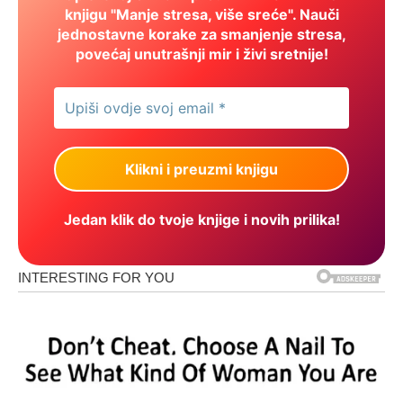
knjigu "Manje stresa, više sreće". Nauči
jednostavne korake za smanjenje stresa,
povećaj unutrašnji mir i živi sretnije!
Jedan klik do tvoje knjige i novih prilika!