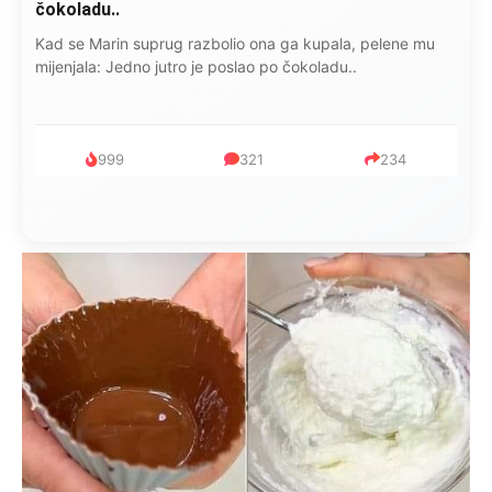
najkancerogenije…”
Isidora je govorila šta ju je razbolelo: “Nisam jela kobasice,
niti pušila cigare, ali ovo je najkancerogenije…”
753
182
95