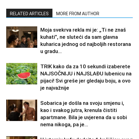
RELATED ARTICLES
MORE FROM AUTHOR
Moja svekrva rekla mi je: „Ti ne znaš
kuhati”, ne sluteći da sam glavna
kuharica jednog od najboljih restorana
u gradu…
TRIK kako da za 10 sekundi izaberete
NAJSOČNIJU i NAJSLAĐU lubenicu na
pijaci! Svi greše jer gledaju boju, a ovo
je najvažnije
Sobarica je došla na svoju smjenu i,
kao i svakog jutra, krenula čistiti
apartmane. Bila je uvjerena da u sobi
nema nikoga, pa je...