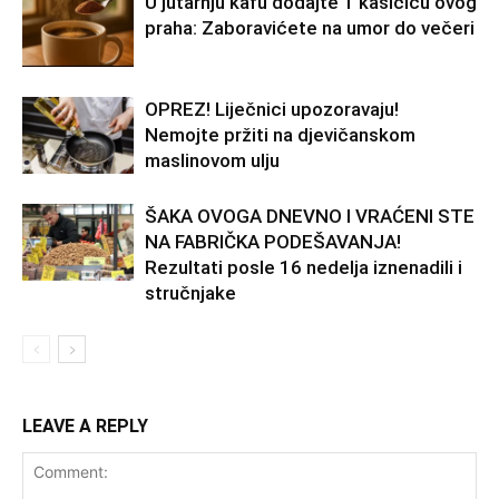
U jutarnju kafu dodajte 1 kašičicu ovog
praha: Zaboravićete na umor do večeri
OPREZ! Liječnici upozoravaju!
Nemojte pržiti na djevičanskom
maslinovom ulju
ŠAKA OVOGA DNEVNO I VRAĆENI STE
NA FABRIČKA PODEŠAVANJA!
Rezultati posle 16 nedelja iznenadili i
stručnjake
LEAVE A REPLY