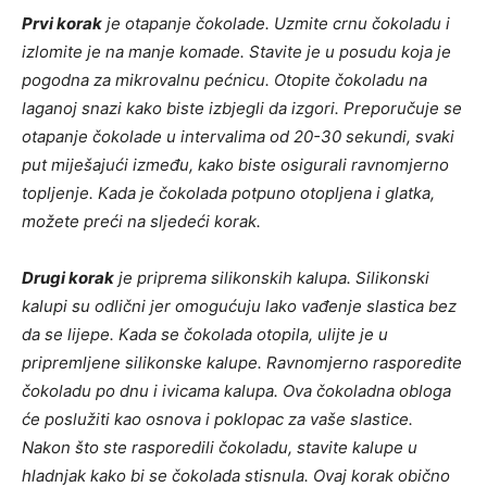
Prvi korak
je otapanje čokolade. Uzmite crnu čokoladu i
izlomite je na manje komade. Stavite je u posudu koja je
pogodna za mikrovalnu pećnicu. Otopite čokoladu na
laganoj snazi kako biste izbjegli da izgori. Preporučuje se
otapanje čokolade u intervalima od 20-30 sekundi, svaki
put miješajući između, kako biste osigurali ravnomjerno
topljenje. Kada je čokolada potpuno otopljena i glatka,
možete preći na sljedeći korak.
Drugi korak
je priprema silikonskih kalupa. Silikonski
kalupi su odlični jer omogućuju lako vađenje slastica bez
da se lijepe. Kada se čokolada otopila, ulijte je u
pripremljene silikonske kalupe. Ravnomjerno rasporedite
čokoladu po dnu i ivicama kalupa. Ova čokoladna obloga
će poslužiti kao osnova i poklopac za vaše slastice.
Nakon što ste rasporedili čokoladu, stavite kalupe u
hladnjak kako bi se čokolada stisnula. Ovaj korak obično