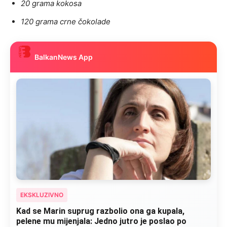
20 grama kokosa
120 grama crne čokolade
BalkanNews App
EKSKLUZIVNO
“Isidora je govorila šta ju je razbolelo: “Nisam jela
kobasice, niti pušila cigare, ali ovo je