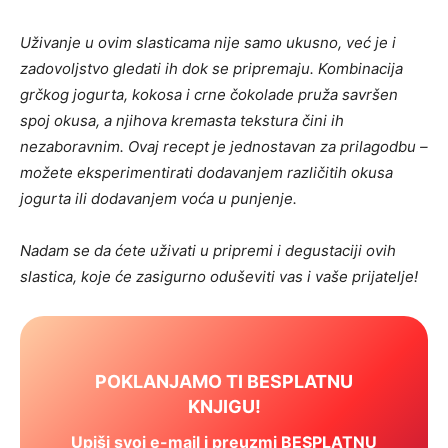
Uživanje u ovim slasticama nije samo ukusno, već je i
zadovoljstvo gledati ih dok se pripremaju. Kombinacija
grčkog jogurta, kokosa i crne čokolade pruža savršen
spoj okusa, a njihova kremasta tekstura čini ih
nezaboravnim. Ovaj recept je jednostavan za prilagodbu –
možete eksperimentirati dodavanjem različitih okusa
jogurta ili dodavanjem voća u punjenje.
Nadam se da ćete uživati u pripremi i degustaciji ovih
slastica, koje će zasigurno oduševiti vas i vaše prijatelje!
POKLANJAMO TI BESPLATNU
KNJIGU!
Upiši svoj e-mail i preuzmi BESPLATNU