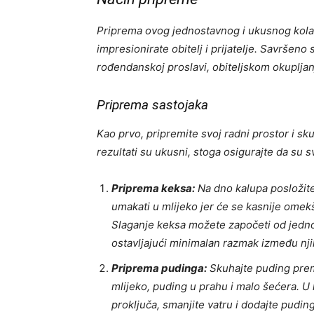
Priprema ovog jednostavnog i ukusnog kolač
impresionirate obitelj i prijatelje. Savršeno
rođendanskoj proslavi, obiteljskom okupljanj
Priprema sastojaka
Kao prvo, pripremite svoj radni prostor i sk
rezultati su ukusni, stoga osigurajte da su svi
Priprema keksa:
Na dno kalupa posložite
umakati u mlijeko jer će se kasnije omekš
Slaganje keksa možete započeti od jednog
ostavljajući minimalan razmak između nji
Priprema pudinga:
Skuhajte puding prem
mlijeko, puding u prahu i malo šećera. U 
proključa, smanjite vatru i dodajte pudin