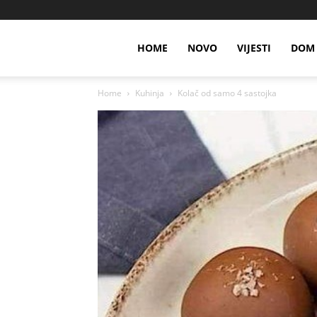
HOME
NOVO
VIJESTI
DOM 
Home
Kuhinja
Kolač od samo 4 sastojka