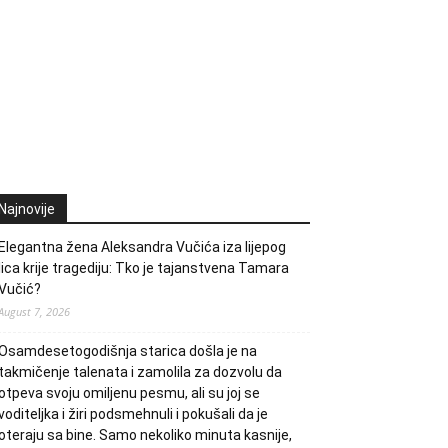
Najnovije
Elegantna žena Aleksandra Vučića iza lijepog
lica krije tragediju: Tko je tajanstvena Tamara
Vučić?
August 7, 2026
Osamdesetogodišnja starica došla je na
takmičenje talenata i zamolila za dozvolu da
otpeva svoju omiljenu pesmu, ali su joj se
voditeljka i žiri podsmehnuli i pokušali da je
oteraju sa bine. Samo nekoliko minuta kasnije,