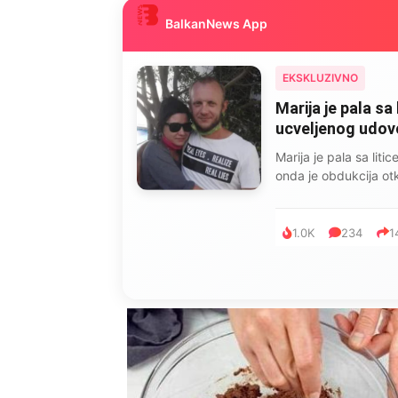
BalkanNews App
EKSKLUZIVNO
Marija je pala sa 
ucveljenog udovca
Marija je pala sa liti
onda je obdukcija otkr
1.0K
234
1