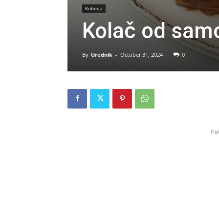
Kuhinja
Kolač od samo
By
Urednik
-
October 31, 2024
0
Ogl