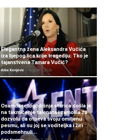
Elegantna žena Aleksandra Vučića
iza lijepog lica krije tragediju: Tko je
tajanstvena Tamara Vučić?
Aida Konjevic
-
August 7, 2026
Osamdesetogodišnja starica došla je
na takmičenje talenata i zamolila za
dozvolu da otpeva svoju omiljenu
pesmu, ali su joj se voditeljka i žiri
podsmehnuli...
Aida Konjevic
-
August 7, 2026