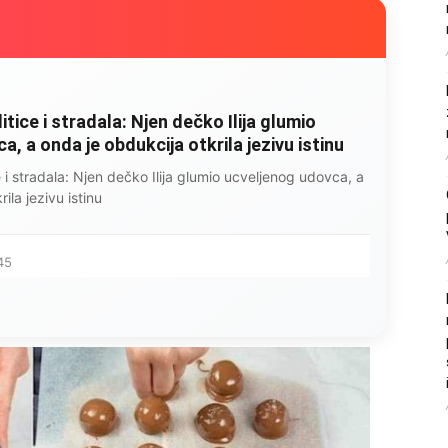
litice i stradala: Njen dečko Ilija glumio
, a onda je obdukcija otkrila jezivu istinu
ce i stradala: Njen dečko Ilija glumio ucveljenog udovca, a
ila jezivu istinu
45