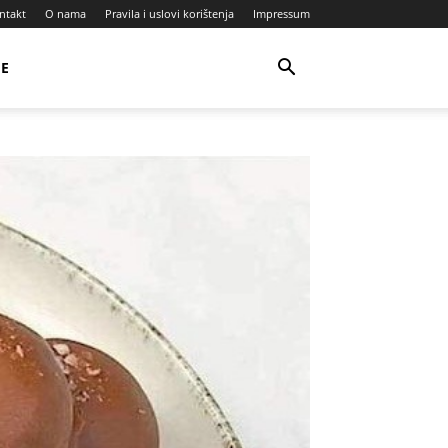
ntakt
O nama
Pravila i uslovi korištenja
Impressum
JE