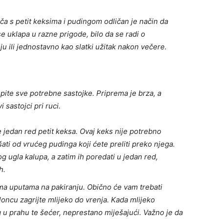
a s petit keksima i pudingom odličan je način da
 se uklapa u razne prigode, bilo da se radi o
u ili jednostavno kao slatki užitak nakon večere.
upite sve potrebne sastojke. Priprema je brza, a
 sastojci pri ruci.
 jedan red petit keksa. Ovaj keks nije potrebno
ati od vrućeg pudinga koji ćete preliti preko njega.
 ugla kalupa, a zatim ih poredati u jedan red,
h.
a uputama na pakiranju. Obično će vam trebati
loncu zagrijte mlijeko do vrenja. Kada mlijeko
g u prahu te šećer, neprestano miješajući. Važno je da