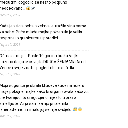
međutim, dogodilo se nešto potpuno
neočekivano…
August 7, 2026
Kada je stigla beba, svekrva je tražila sina samo
za sebe: Priča mlade majke pokrenula je veliku
raspravu o granicama u porodici
August 7, 2026
Očarala me je… Posle 10 godina braka Veljko
priznao da ga je osvojila DRUGA ŽENA! Mlađa od
Verice i svi je znate, pogledajte prve fotke
August 7, 2026
Moja šogorica je ukrala ključeve kuće na jezeru
moje pokojne majke kako bi organizovala zabavu,
pretvarajući to dragocjeno mjesto u pravo
smetljište. Ali ja sam za nju pripremila
iznenađenje… i nimalo joj se nije svidjelo.
August 7, 2026