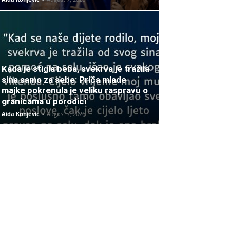
Kada je stigla beba, svekrva je tražila
sina samo za sebe: Priča mlade
majke pokrenula je veliku raspravu o
granicama u porodici
Aida Konjevic
-
August 7, 2026