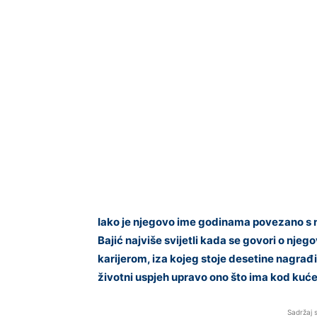
Iako je njegovo ime godinama povezano s n
Bajić najviše svijetli kada se govori o njeg
karijerom, iza kojeg stoje desetine nagrađ
životni uspjeh upravo ono što ima kod kuće 
Sadržaj 