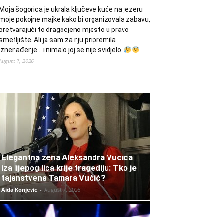
Moja šogorica je ukrala ključeve kuće na jezeru
moje pokojne majke kako bi organizovala zabavu,
pretvarajući to dragocjeno mjesto u pravo
smetljište. Ali ja sam za nju pripremila
iznenađenje… i nimalo joj se nije svidjelo.
August 7, 2026
Elegantna žena Aleksandra Vučića
iza lijepog lica krije tragediju: Tko je
tajanstvena Tamara Vučić?
Aida Konjevic
-
August 7, 2026