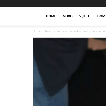
HOME
NOVO
VIJESTI
DOM 
Home
Novo
Komšije mu zavide: Radoš Bajić je najb