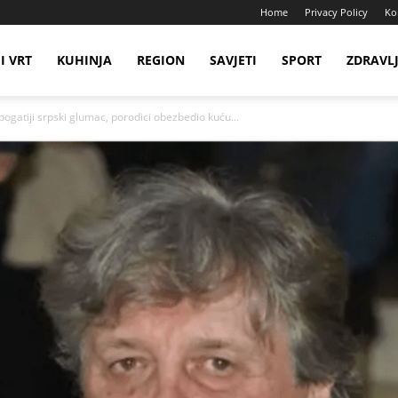
Home
Privacy Policy
Ko
I VRT
KUHINJA
REGION
SAVJETI
SPORT
ZDRAVL
ogatiji srpski glumac, porodici obezbedio kuću...