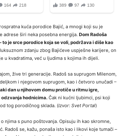
spratna kuća porodice Bajić, a mnogi koji su je
s te adrese širi neka posebna energija.
Dom Radoša
 to je srce porodice koja se voli, podržava i diše kao
o luksuznom zdanju zbog Bajićeve uspješne karijere, on
 u kvadratima, već u ljudima s kojima ih dijeli.
rajom, žive tri generacije. Radoš sa suprugom Milenom,
eljkom i njegovom suprugom, kao i četvoro unučadi –
aki dan u njihovom domu protiče u ritmu igre,
i odzvanja hodnicima.
Čak ni kućni ljubimci, psi koji
 od tog porodičnog sklada. (
Izvor: Svet Portal
)
 o njima s puno poštovanja. Opisuju ih kao skromne,
 Radoš se, kažu, ponaša isto kao i likovi koje tumači –