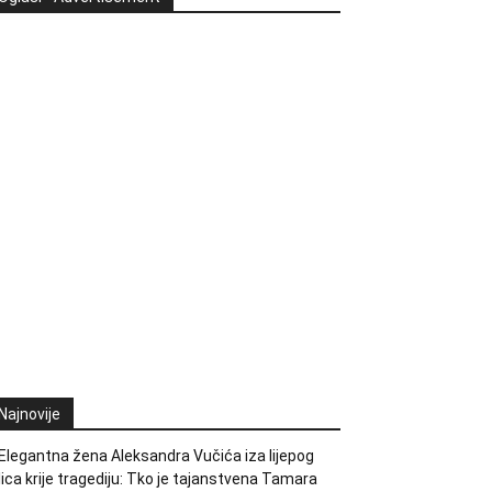
Najnovije
Elegantna žena Aleksandra Vučića iza lijepog
lica krije tragediju: Tko je tajanstvena Tamara