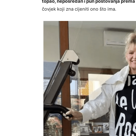
topao, neposredan i pun poštovanja prema
čovjek koji zna cijeniti ono što ima.