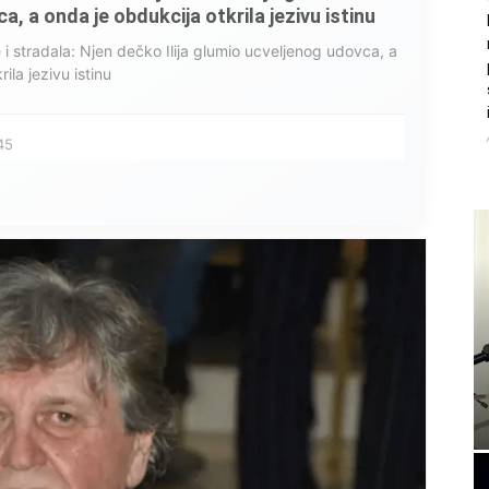
, a onda je obdukcija otkrila jezivu istinu
ce i stradala: Njen dečko Ilija glumio ucveljenog udovca, a
ila jezivu istinu
45