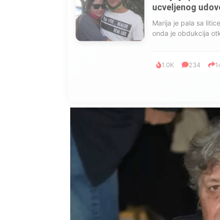
ucveljenog udovca
Marija je pala sa liti
onda je obdukcija otkr
1.0K
234
1