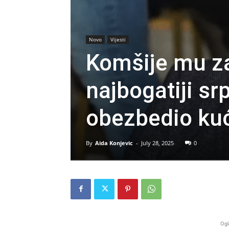
Novo
Vijesti
Komšije mu za
najbogatiji sr
obezbedio ku
By
Aida Konjevic
-
July 28, 2025
0
Ogl