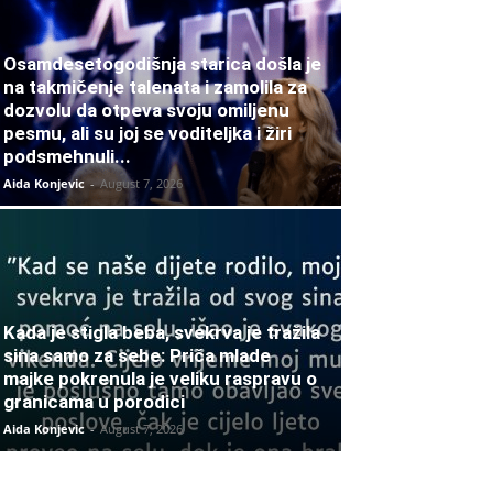
Osamdesetogodišnja starica došla je
na takmičenje talenata i zamolila za
dozvolu da otpeva svoju omiljenu
pesmu, ali su joj se voditeljka i žiri
podsmehnuli...
Aida Konjevic
-
August 7, 2026
Kada je stigla beba, svekrva je tražila
sina samo za sebe: Priča mlade
majke pokrenula je veliku raspravu o
granicama u porodici
Aida Konjevic
-
August 7, 2026