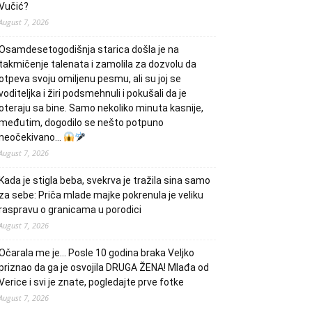
Vučić?
August 7, 2026
Osamdesetogodišnja starica došla je na
takmičenje talenata i zamolila za dozvolu da
otpeva svoju omiljenu pesmu, ali su joj se
voditeljka i žiri podsmehnuli i pokušali da je
oteraju sa bine. Samo nekoliko minuta kasnije,
međutim, dogodilo se nešto potpuno
neočekivano…
August 7, 2026
Kada je stigla beba, svekrva je tražila sina samo
za sebe: Priča mlade majke pokrenula je veliku
raspravu o granicama u porodici
August 7, 2026
Očarala me je… Posle 10 godina braka Veljko
priznao da ga je osvojila DRUGA ŽENA! Mlađa od
Verice i svi je znate, pogledajte prve fotke
August 7, 2026