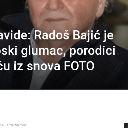
vide: Radoš Bajić je
pski glumac, porodici
ću iz snova FOTO
asi - Advertisement