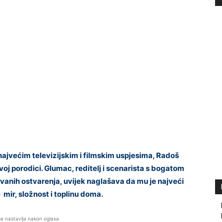
ajvećim televizijskim i filmskim uspjesima, Radoš
ovoj porodici. Glumac, reditelj i scenarista s bogatom
ivanih ostvarenja, uvijek naglašava da mu je najveći
mir, složnost i toplinu doma.
se nastavlja nakon oglasa