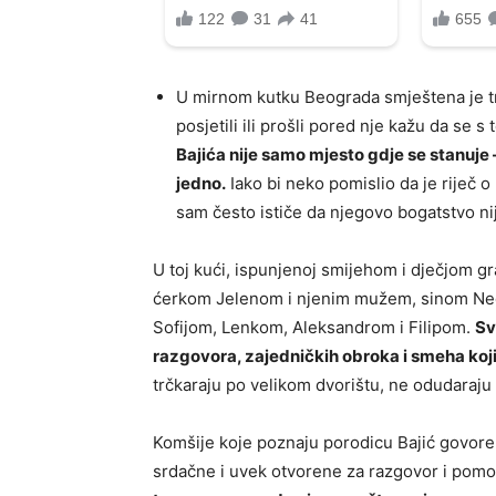
U mirnom kutku Beograda smještena je tro
posjetili ili prošli pored nje kažu da se 
Bajića nije samo mjesto gdje se stanuje –
jedno.
Iako bi neko pomislio da je riječ 
sam često ističe da njegovo bogatstvo nije
U toj kući, ispunjenoj smijehom i dječjom g
ćerkom Jelenom i njenim mužem, sinom Ned
Sofijom, Lenkom, Aleksandrom i Filipom.
Sv
razgovora, zajedničkih obroka i smeha koj
trčkaraju po velikom dvorištu, ne odudaraju
Komšije koje poznaju porodicu Bajić govore
srdačne i uvek otvorene za razgovor i pomoć.