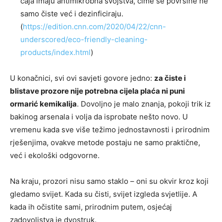
čaja imaju antimikrobna svojstva, čime se površine ne
samo čiste već i dezinficiraju.
(
https://edition.cnn.com/2020/04/22/cnn-
underscored/eco-friendly-cleaning-
products/index.html
)
U konačnici, svi ovi savjeti govore jedno:
za čiste i
blistave prozore nije potrebna cijela plaća ni puni
ormarić kemikalija
. Dovoljno je malo znanja, pokoji trik iz
bakinog arsenala i volja da isprobate nešto novo. U
vremenu kada sve više težimo jednostavnosti i prirodnim
rješenjima, ovakve metode postaju ne samo praktične,
već i ekološki odgovorne.
Na kraju, prozori nisu samo staklo – oni su okvir kroz koji
gledamo svijet. Kada su čisti, svijet izgleda svjetlije. A
kada ih očistite sami, prirodnim putem, osjećaj
zadovoljstva je dvostruk.