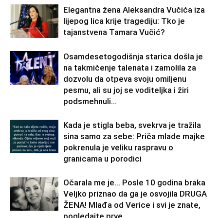
Elegantna žena Aleksandra Vučića iza
lijepog lica krije tragediju: Tko je
tajanstvena Tamara Vučić?
Osamdesetogodišnja starica došla je
na takmičenje talenata i zamolila za
dozvolu da otpeva svoju omiljenu
pesmu, ali su joj se voditeljka i žiri
podsmehnuli...
Kada je stigla beba, svekrva je tražila
sina samo za sebe: Priča mlade majke
pokrenula je veliku raspravu o
granicama u porodici
Očarala me je… Posle 10 godina braka
Veljko priznao da ga je osvojila DRUGA
ŽENA! Mlađa od Verice i svi je znate,
pogledajte prve...