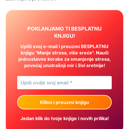
POKLANJAMO TI BESPLATNU
KNJIGU!
Upiši svoj e-mail i preuzmi BESPLATNU
knjigu "Manje stresa, više sreće". Nauči
jednostavne korake za smanjenje stresa,
povećaj unutrašnji mir i živi sretnije!
Jedan klik do tvoje knjige i novih prilika!