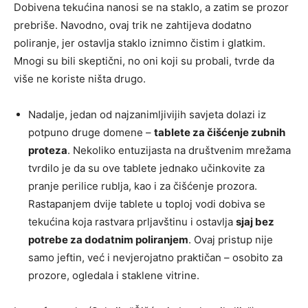
Dobivena tekućina nanosi se na staklo, a zatim se prozor
prebriše. Navodno, ovaj trik ne zahtijeva dodatno
poliranje, jer ostavlja staklo iznimno čistim i glatkim.
Mnogi su bili skeptični, no oni koji su probali, tvrde da
više ne koriste ništa drugo.
Nadalje, jedan od najzanimljivijih savjeta dolazi iz
potpuno druge domene –
tablete za čišćenje zubnih
proteza
. Nekoliko entuzijasta na društvenim mrežama
tvrdilo je da su ove tablete jednako učinkovite za
pranje perilice rublja, kao i za čišćenje prozora.
Rastapanjem dvije tablete u toploj vodi dobiva se
tekućina koja rastvara prljavštinu i ostavlja
sjaj bez
potrebe za dodatnim poliranjem
. Ovaj pristup nije
samo jeftin, već i nevjerojatno praktičan – osobito za
prozore, ogledala i staklene vitrine.