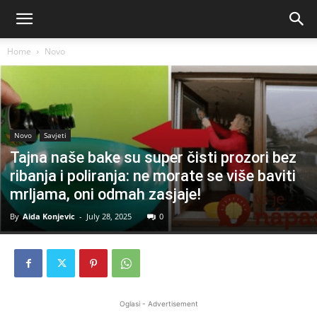
Home
Novo
Novo
Savjeti
Tajna naše bake su super čisti prozori bez
ribanja i poliranja: ne morate se više baviti
mrljama, oni odmah zasjaje!
By
Aida Konjevic
-
July 28, 2025
0
Oglasi - Advertisement