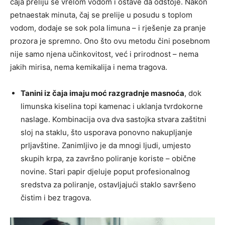
čaja preliju se vrelom vodom i ostave da odstoje. Nakon
petnaestak minuta, čaj se prelije u posudu s toplom
vodom, dodaje se sok pola limuna – i rješenje za pranje
prozora je spremno. Ono što ovu metodu čini posebnom
nije samo njena učinkovitost, već i prirodnost – nema
jakih mirisa, nema kemikalija i nema tragova.
Tanini iz čaja imaju moć razgradnje masnoća
, dok
limunska kiselina topi kamenac i uklanja tvrdokorne
naslage. Kombinacija ova dva sastojka stvara zaštitni
sloj na staklu, što usporava ponovno nakupljanje
prljavštine. Zanimljivo je da mnogi ljudi, umjesto
skupih krpa, za završno poliranje koriste – obične
novine. Stari papir djeluje poput profesionalnog
sredstva za poliranje, ostavljajući staklo savršeno
čistim i bez tragova.