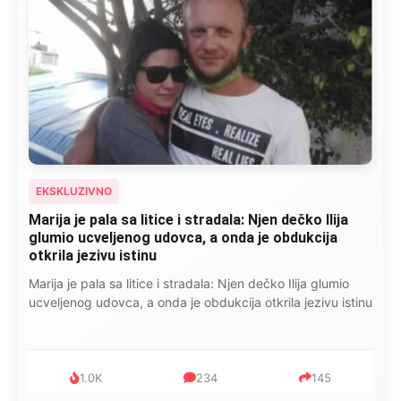
EKSKLUZIVNO
Marija je pala sa litice i stradala: Njen dečko Ilija
glumio ucveljenog udovca, a onda je obdukcija
otkrila jezivu istinu
Marija je pala sa litice i stradala: Njen dečko Ilija glumio
ucveljenog udovca, a onda je obdukcija otkrila jezivu istinu
1.0K
234
145