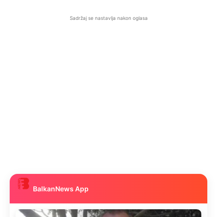
Sadržaj se nastavlja nakon oglasa
BalkanNews App