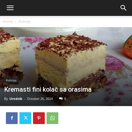
Home
Kuhinja
Kuhinja
Kremasti fini kolač sa orasima
By
Urednik
-
October 26, 2024
0