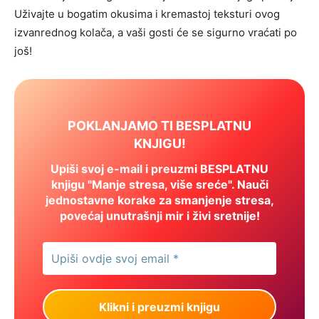
Uživajte u bogatim okusima i kremastoj teksturi ovog
izvanrednog kolača, a vaši gosti će se sigurno vraćati po
još!
POKLANJAMO TI BESPLATNU
KNJIGU!
Upiši svoj e-mail i preuzmi BESPLATNU
knjigu "Manje stresa, više sreće". Nauči
jednostavne korake za smanjenje stresa,
povećaj unutrašnji mir i živi sretnije!