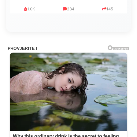
999
321
234