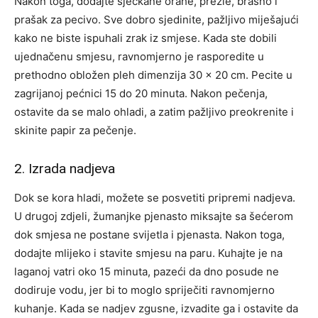
Nakon toga, dodajte sjeckane orahe, prezle, brašno i
prašak za pecivo. Sve dobro sjedinite, pažljivo miješajući
kako ne biste ispuhali zrak iz smjese. Kada ste dobili
ujednačenu smjesu, ravnomjerno je rasporedite u
prethodno obložen pleh dimenzija 30 x 20 cm. Pecite u
zagrijanoj pećnici 15 do 20 minuta. Nakon pečenja,
ostavite da se malo ohladi, a zatim pažljivo preokrenite i
skinite papir za pečenje.
2. Izrada nadjeva
Dok se kora hladi, možete se posvetiti pripremi nadjeva.
U drugoj zdjeli, žumanjke pjenasto miksajte sa šećerom
dok smjesa ne postane svijetla i pjenasta. Nakon toga,
dodajte mlijeko i stavite smjesu na paru. Kuhajte je na
laganoj vatri oko 15 minuta, pazeći da dno posude ne
dodiruje vodu, jer bi to moglo spriječiti ravnomjerno
kuhanje. Kada se nadjev zgusne, izvadite ga i ostavite da