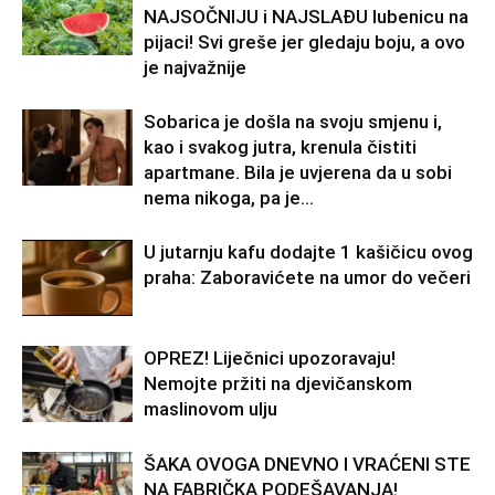
NAJSOČNIJU i NAJSLAĐU lubenicu na
pijaci! Svi greše jer gledaju boju, a ovo
je najvažnije
Sobarica je došla na svoju smjenu i,
kao i svakog jutra, krenula čistiti
apartmane. Bila je uvjerena da u sobi
nema nikoga, pa je...
U jutarnju kafu dodajte 1 kašičicu ovog
praha: Zaboravićete na umor do večeri
OPREZ! Liječnici upozoravaju!
Nemojte pržiti na djevičanskom
maslinovom ulju
ŠAKA OVOGA DNEVNO I VRAĆENI STE
NA FABRIČKA PODEŠAVANJA!