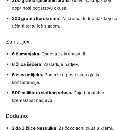
300 grama sjeckanih oraha
: Glavni sastojak koji
doprinosi bogatstvu okusa.
200 grama Eurokrema
: Za kremasti dodatak koji će
učiniti tortu još slađom.
Za nadjev:
6 žumanjaka
: Osnova za kremasti fil.
6 žlica šećera
: Zaslađuje nadjev.
6 žlica mlijeka
: Pomaže u postizanju glatke
konzistencije.
500 mililitara slatkog vrhnja
: Daje bogatstvo i
kremastost nadjevu.
Dodatno:
2 do 3 žlice Nesquika
: Za čokoladni okus u kremi.