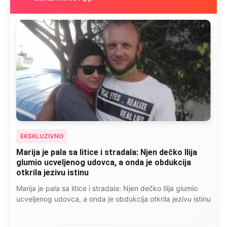
EKSKLUZIVNO
Kad se Marin suprug razbolio ona ga kupala,
pelene mu mijenjala: Jedno jutro je poslao po
čokoladu..
Kad se Marin suprug razbolio ona ga kupala, pelene mu
mijenjala: Jedno jutro je poslao po čokoladu..