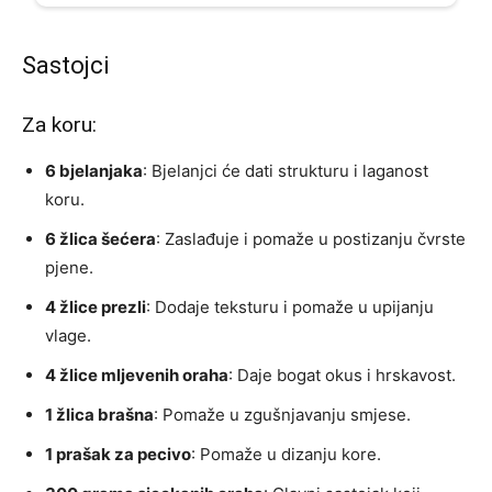
Sastojci
Za koru:
6 bjelanjaka
: Bjelanjci će dati strukturu i laganost
koru.
6 žlica šećera
: Zaslađuje i pomaže u postizanju čvrste
pjene.
4 žlice prezli
: Dodaje teksturu i pomaže u upijanju
vlage.
4 žlice mljevenih oraha
: Daje bogat okus i hrskavost.
1 žlica brašna
: Pomaže u zgušnjavanju smjese.
1 prašak za pecivo
: Pomaže u dizanju kore.