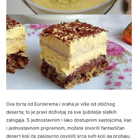
Ova torta od Eurokrema i oraha je više od običnog
deserta; to je pravi doživljaj za sve ljubitelje slatkih
zalogaja. S jednostavnim i lako dostupnim sastojcima, kao
i jednostavnom pripremom, možete stvoriti fantastičan
desert koji će zasigurno osvojiti srca svih koji ga probaju.