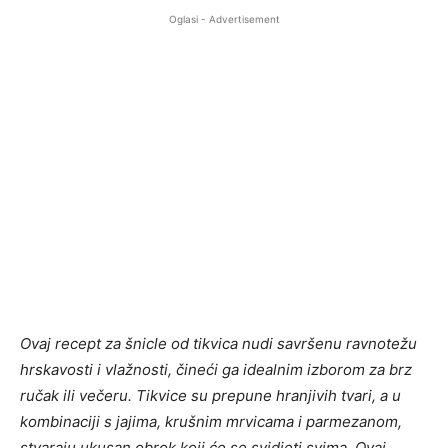
Oglasi - Advertisement
Ovaj recept za šnicle od tikvica nudi savršenu ravnotežu
hrskavosti i vlažnosti, čineći ga idealnim izborom za brz
ručak ili večeru. Tikvice su prepune hranjivih tvari, a u
kombinaciji s jajima, krušnim mrvicama i parmezanom,
stvaraju ukusan obrok koji će se svidjeti svima. Ovaj