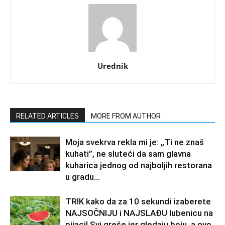
Urednik
RELATED ARTICLES
MORE FROM AUTHOR
Moja svekrva rekla mi je: „Ti ne znaš
kuhati”, ne sluteći da sam glavna
kuharica jednog od najboljih restorana
u gradu…
TRIK kako da za 10 sekundi izaberete
NAJSOČNIJU i NAJSLAĐU lubenicu na
pijaci! Svi greše jer gledaju boju, a ovo