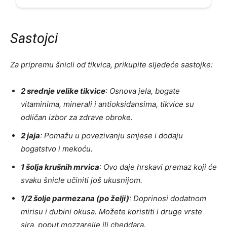
Sastojci
Za pripremu šnicli od tikvica, prikupite sljedeće sastojke:
2 srednje velike tikvice
: Osnova jela, bogate
vitaminima, minerali i antioksidansima, tikvice su
odličan izbor za zdrave obroke.
2 jaja
: Pomažu u povezivanju smjese i dodaju
bogatstvo i mekoću.
1 šolja krušnih mrvica
: Ovo daje hrskavi premaz koji će
svaku šnicle učiniti još ukusnijom.
1/2 šolje parmezana (po želji)
: Doprinosi dodatnom
mirisu i dubini okusa. Možete koristiti i druge vrste
sira, poput mozzarelle ili cheddara.