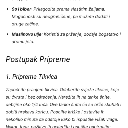
So i biber
: Prilagodite prema vlastitim željama.
Mogućnosti su neograničene, pa možete dodati i
druge začine.
Maslinovo ulje
: Koristiti za prženje, dodaje bogatstvo i
aromu jelu.
Postupak Pripreme
1. Priprema Tikvica
Započnite pranjem tikvica. Odaberite svježe tikvice, koje
su čvrste i bez oštećenja. Narežite ih na tanke šnite,
debljine oko 1/4 inča. Ove tanke šnite će se brže skuhati i
dobiti hrskavu koricu. Posolite kriške i ostavite ih
nekoliko minuta da odstoje kako bi ispustile višak vlage.
Nakon toga, pažljivo ih ocijedite i osušite papirnatim