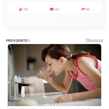
999
321
234