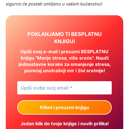
sigurno će postati omiljeno u vašem kućanstvu!
POKLANJAMO TI BESPLATNU
KNJIGU!
Upiši svoj e-mail i preuzmi BESPLATNU
knjigu "Manje stresa, više sreće". Nauči
jednostavne korake za smanjenje stresa,
povećaj unutrašnji mir i živi sretnije!
Jedan klik do tvoje knjige i novih prilika!