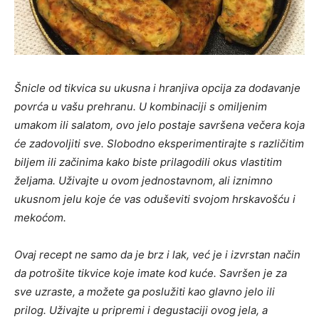
Šnicle od tikvica su ukusna i hranjiva opcija za dodavanje
povrća u vašu prehranu. U kombinaciji s omiljenim
umakom ili salatom, ovo jelo postaje savršena večera koja
će zadovoljiti sve. Slobodno eksperimentirajte s različitim
biljem ili začinima kako biste prilagodili okus vlastitim
željama. Uživajte u ovom jednostavnom, ali iznimno
ukusnom jelu koje će vas oduševiti svojom hrskavošću i
mekoćom.
Ovaj recept ne samo da je brz i lak, već je i izvrstan način
da potrošite tikvice koje imate kod kuće. Savršen je za
sve uzraste, a možete ga poslužiti kao glavno jelo ili
prilog. Uživajte u pripremi i degustaciji ovog jela, a