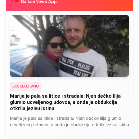
BalkanNews App
EKSKLUZIVNO
Kad se Marin suprug razbolio ona ga kupala,
pelene mu mijenjala: Jedno jutro je poslao po
čokoladu..
Kad se Marin suprug razbolio ona ga kupala, pelene mu
mijenjala: Jedno jutro je poslao po čokoladu..