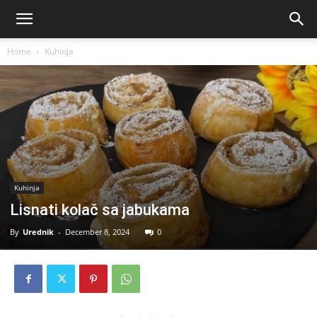
Home
Kuhinja
Kuhinja
Lisnati kolač sa jabukama
By
Urednik
-
December 8, 2024
0