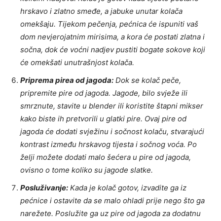
hrskavo i zlatno smeđe, a jabuke unutar kolača
omekšaju. Tijekom pečenja, pećnica će ispuniti vaš
dom nevjerojatnim mirisima, a kora će postati zlatna i
sočna, dok će voćni nadjev pustiti bogate sokove koji
će omekšati unutrašnjost kolača.
Priprema pirea od jagoda:
Dok se kolač peče,
pripremite pire od jagoda. Jagode, bilo svježe ili
smrznute, stavite u blender ili koristite štapni mikser
kako biste ih pretvorili u glatki pire. Ovaj pire od
jagoda će dodati svježinu i sočnost kolaču, stvarajući
kontrast između hrskavog tijesta i sočnog voća. Po
želji možete dodati malo šećera u pire od jagoda,
ovisno o tome koliko su jagode slatke.
Posluživanje:
Kada je kolač gotov, izvadite ga iz
pećnice i ostavite da se malo ohladi prije nego što ga
narežete. Poslužite ga uz pire od jagoda za dodatnu