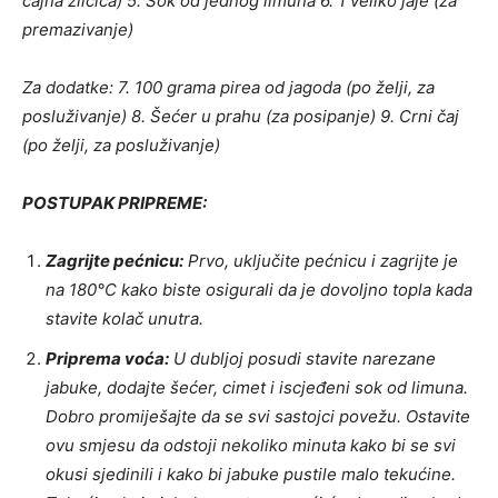
čajna žličica) 5. Sok od jednog limuna 6. 1 veliko jaje (za
premazivanje)
Za dodatke: 7. 100 grama pirea od jagoda (po želji, za
posluživanje) 8. Šećer u prahu (za posipanje) 9. Crni čaj
(po želji, za posluživanje)
POSTUPAK PRIPREME:
Zagrijte pećnicu:
Prvo, uključite pećnicu i zagrijte je
na 180°C kako biste osigurali da je dovoljno topla kada
stavite kolač unutra.
Priprema voća:
U dubljoj posudi stavite narezane
jabuke, dodajte šećer, cimet i iscjeđeni sok od limuna.
Dobro promiješajte da se svi sastojci povežu. Ostavite
ovu smjesu da odstoji nekoliko minuta kako bi se svi
okusi sjedinili i kako bi jabuke pustile malo tekućine.