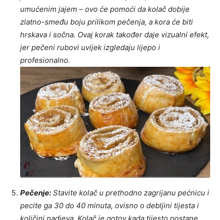
umućenim jajem – ovo će pomoći da kolač dobije
zlatno-smeđu boju prilikom pečenja, a kora će biti
hrskava i sočna. Ovaj korak također daje vizualni efekt,
jer pečeni rubovi uvijek izgledaju lijepo i
profesionalno.
Pečenje:
Stavite kolač u prethodno zagrijanu pećnicu i
pecite ga 30 do 40 minuta, ovisno o debljini tijesta i
količini nadjeva. Kolač je gotov kada tijesto postane