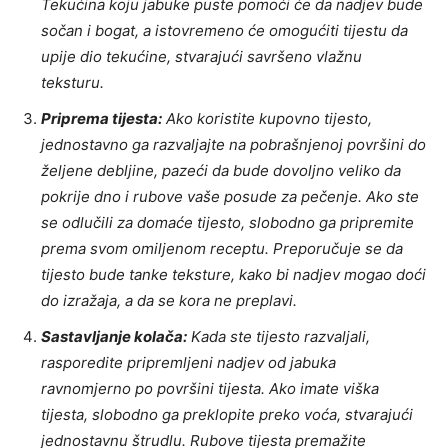
Tekućina koju jabuke puste pomoći će da nadjev bude
sočan i bogat, a istovremeno će omogućiti tijestu da
upije dio tekućine, stvarajući savršeno vlažnu
teksturu.
Priprema tijesta:
Ako koristite kupovno tijesto,
jednostavno ga razvaljajte na pobrašnjenoj površini do
željene debljine, pazeći da bude dovoljno veliko da
pokrije dno i rubove vaše posude za pečenje. Ako ste
se odlučili za domaće tijesto, slobodno ga pripremite
prema svom omiljenom receptu. Preporučuje se da
tijesto bude tanke teksture, kako bi nadjev mogao doći
do izražaja, a da se kora ne preplavi.
Sastavljanje kolača:
Kada ste tijesto razvaljali,
rasporedite pripremljeni nadjev od jabuka
ravnomjerno po površini tijesta. Ako imate viška
tijesta, slobodno ga preklopite preko voća, stvarajući
jednostavnu štrudlu. Rubove tijesta premažite