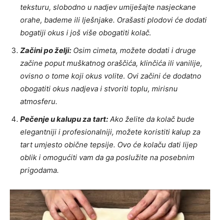
teksturu, slobodno u nadjev umiješajte nasjeckane
orahe, bademe ili lješnjake. Orašasti plodovi će dodati
bogatiji okus i još više obogatiti kolač.
Začini po želji:
Osim cimeta, možete dodati i druge
začine poput muškatnog oraščića, klinčića ili vanilije,
ovisno o tome koji okus volite. Ovi začini će dodatno
obogatiti okus nadjeva i stvoriti toplu, mirisnu
atmosferu.
Pečenje u kalupu za tart:
Ako želite da kolač bude
elegantniji i profesionalniji, možete koristiti kalup za
tart umjesto obične tepsije. Ovo će kolaču dati lijep
oblik i omogućiti vam da ga poslužite na posebnim
prigodama.