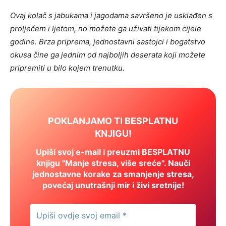
Ovaj kolač s jabukama i jagodama savršeno je usklađen s
proljećem i ljetom, no možete ga uživati tijekom cijele
godine. Brza priprema, jednostavni sastojci i bogatstvo
okusa čine ga jednim od najboljih deserata koji možete
pripremiti u bilo kojem trenutku.
POKLANJAMO TI BESPLATNU
KNJIGU!
Upiši svoj e-mail i preuzmi BESPLATNU
knjigu "Manje stresa, više sreće". Nauči
jednostavne korake za smanjenje stresa,
povećaj unutrašnji mir i živi sretnije!