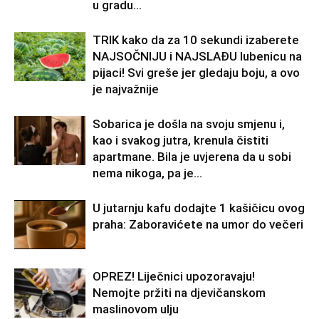
u gradu…
TRIK kako da za 10 sekundi izaberete
NAJSOČNIJU i NAJSLAĐU lubenicu na
pijaci! Svi greše jer gledaju boju, a ovo
je najvažnije
Sobarica je došla na svoju smjenu i,
kao i svakog jutra, krenula čistiti
apartmane. Bila je uvjerena da u sobi
nema nikoga, pa je...
U jutarnju kafu dodajte 1 kašičicu ovog
praha: Zaboravićete na umor do večeri
OPREZ! Liječnici upozoravaju!
Nemojte pržiti na djevičanskom
maslinovom ulju