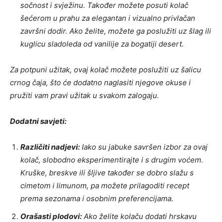
sočnost i svježinu. Također možete posuti kolač
šećerom u prahu za elegantan i vizualno privlačan
završni dodir. Ako želite, možete ga poslužiti uz šlag ili
kuglicu sladoleda od vanilije za bogatiji desert.
Za potpuni užitak, ovaj kolač možete poslužiti uz šalicu
crnog čaja, što će dodatno naglasiti njegove okuse i
pružiti vam pravi užitak u svakom zalogaju.
Dodatni savjeti:
Različiti nadjevi:
Iako su jabuke savršen izbor za ovaj
kolač, slobodno eksperimentirajte i s drugim voćem.
Kruške, breskve ili šljive također se dobro slažu s
cimetom i limunom, pa možete prilagoditi recept
prema sezonama i osobnim preferencijama.
Orašasti plodovi:
Ako želite kolaču dodati hrskavu