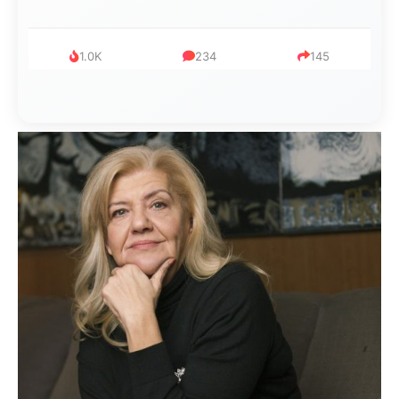
1.0K
234
145