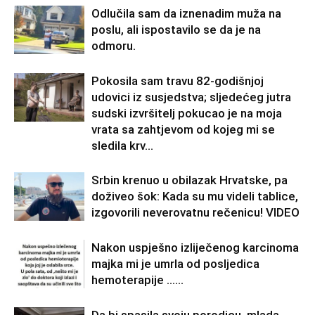
Odlučila sam da iznenadim muža na
poslu, ali ispostavilo se da je na
odmoru.
Pokosila sam travu 82-godišnjoj
udovici iz susjedstva; sljedećeg jutra
sudski izvršitelj pokucao je na moja
vrata sa zahtjevom od kojeg mi se
sledila krv...
Srbin krenuo u obilazak Hrvatske, pa
doživeo šok: Kada su mu videli tablice,
izgovorili neverovatnu rečenicu! VIDEO
Nakon uspješno izliječenog karcinoma
majka mi je umrla od posljedica
hemoterapije ……
Da bi spasila svoju porodicu, mlada