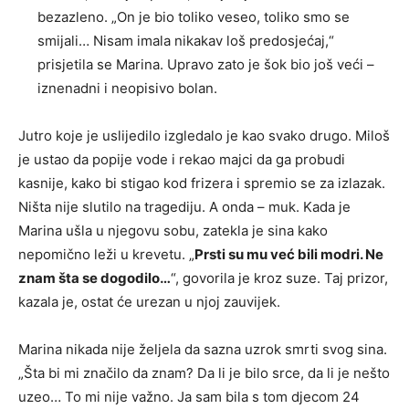
bezazleno. „On je bio toliko veseo, toliko smo se
smijali… Nisam imala nikakav loš predosjećaj,“
prisjetila se Marina. Upravo zato je šok bio još veći –
iznenadni i neopisivo bolan.
Jutro koje je uslijedilo izgledalo je kao svako drugo. Miloš
je ustao da popije vode i rekao majci da ga probudi
kasnije, kako bi stigao kod frizera i spremio se za izlazak.
Ništa nije slutilo na tragediju. A onda – muk. Kada je
Marina ušla u njegovu sobu, zatekla je sina kako
nepomično leži u krevetu. „
Prsti su mu već bili modri. Ne
znam šta se dogodilo…
“, govorila je kroz suze. Taj prizor,
kazala je, ostat će urezan u njoj zauvijek.
Marina nikada nije željela da sazna uzrok smrti svog sina.
„Šta bi mi značilo da znam? Da li je bilo srce, da li je nešto
uzeo… To mi nije važno. Ja sam bila s tom djecom 24