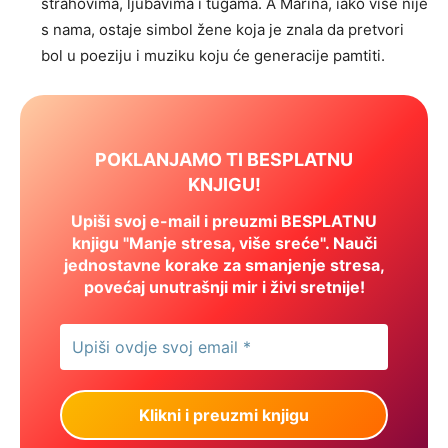
strahovima, ljubavima i tugama. A Marina, iako više nije
s nama, ostaje simbol žene koja je znala da pretvori
bol u poeziju i muziku koju će generacije pamtiti.
POKLANJAMO TI BESPLATNU
KNJIGU!
Upiši svoj e-mail i preuzmi BESPLATNU
knjigu "Manje stresa, više sreće". Nauči
jednostavne korake za smanjenje stresa,
povećaj unutrašnji mir i živi sretnije!