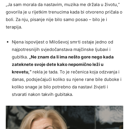
„Ja sam morala da nastavim, muzika me držala u životu,“
govorila je u rijetkim trenucima kada bi otvoreno pričala o
boli. Za nju, pisanje nije bilo samo posao – bilo je i
terapija.
Njena ispovijest o Miloševoj smrti ostaje jedno od
najpotresnijih svjedočanstava majčinske ljubavi i
gubitka.
„Ne znam da li ima nešto gore nego kada
zateknete svoje dete kako nepomično leži u
krevetu,“
rekla je tada. To je rečenica koja odzvanja i
danas, podsjećajući koliko su njene rane bile duboke i
koliko snage je bilo potrebno da nastavi živjeti i
stvarati nakon takvih gubitaka.