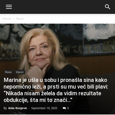
Home
Novo
Novo
Vijesti
Marina je ušla u sobu i pronašla sina kako
nepomično leži, a prsti su mu već bili plavi:
“Nikada nisam želela da vidim rezultate
obdukcije, šta mi to znači…”
By
Aida Konjevic
-
September 19, 2025
0