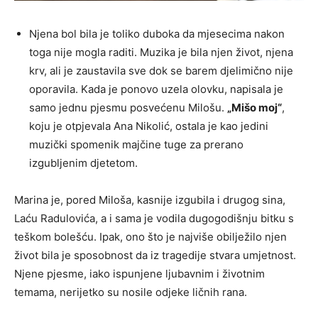
Njena bol bila je toliko duboka da mjesecima nakon
toga nije mogla raditi. Muzika je bila njen život, njena
krv, ali je zaustavila sve dok se barem djelimično nije
oporavila. Kada je ponovo uzela olovku, napisala je
samo jednu pjesmu posvećenu Milošu.
„Mišo moj“
,
koju je otpjevala Ana Nikolić, ostala je kao jedini
muzički spomenik majčine tuge za prerano
izgubljenim djetetom.
Marina je, pored Miloša, kasnije izgubila i drugog sina,
Laću Radulovića, a i sama je vodila dugogodišnju bitku s
teškom bolešću. Ipak, ono što je najviše obilježilo njen
život bila je sposobnost da iz tragedije stvara umjetnost.
Njene pjesme, iako ispunjene ljubavnim i životnim
temama, nerijetko su nosile odjeke ličnih rana.