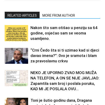
RELATED ARTICLES
MORE FROM AUTHOR
Nakon što sam otišao u penziju sa 64
godine, osjećao sam se veoma
usamljeno.
“Crni Čedo šta si ti uzimao kad si djeci
davao imena?”: 0vo je sramota i blam
za pravoslavnu crkvu
NEKO JE UPORNO ZVAO MOG MUŽA
NA TELEFON, A ON SE NIJE JAVLJAO:
Zapamtila sam broj i poslala poruku,
KAD MI JE POSLALA OVU...
Toni je šutio godinu dana, Dragana