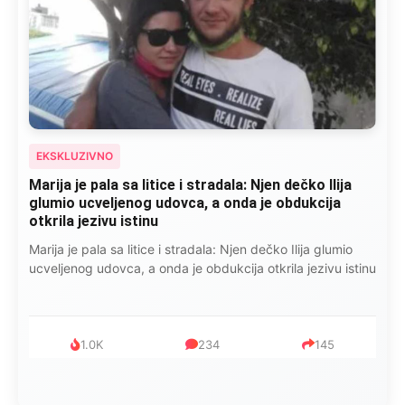
EKSKLUZIVNO
Marija je pala sa litice i stradala: Njen dečko Ilija
glumio ucveljenog udovca, a onda je obdukcija
otkrila jezivu istinu
Marija je pala sa litice i stradala: Njen dečko Ilija glumio
ucveljenog udovca, a onda je obdukcija otkrila jezivu istinu
1.0K
234
145