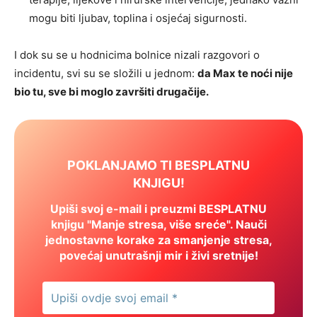
mogu biti ljubav, toplina i osjećaj sigurnosti.
I dok su se u hodnicima bolnice nizali razgovori o
incidentu, svi su se složili u jednom:
da Max te noći nije
bio tu, sve bi moglo završiti drugačije.
POKLANJAMO TI BESPLATNU
KNJIGU!
Upiši svoj e-mail i preuzmi BESPLATNU
knjigu "Manje stresa, više sreće". Nauči
jednostavne korake za smanjenje stresa,
povećaj unutrašnji mir i živi sretnije!