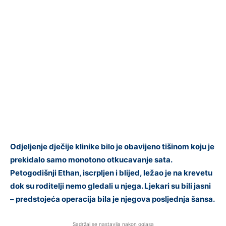
Odjeljenje dječije klinike bilo je obavijeno tišinom koju je
prekidalo samo monotono otkucavanje sata.
Petogodišnji Ethan, iscrpljen i blijed, ležao je na krevetu
dok su roditelji nemo gledali u njega. Ljekari su bili jasni
– predstojeća operacija bila je njegova posljednja šansa.
Sadržaj se nastavlja nakon oglasa