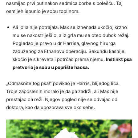
nasmijao prvi put nakon sedmica borbe s bolešću. Taj
osmijeh ispunio je sobu toplinom.
Ali idila nije potrajala. Max se iznenada ukočio, krzno
mu se nakostriješilo, a iz grla mu se oteo dubok režaj.
Pogledao je pravo u dr Harrisa, glavnog hirurga
zaduženog za Ethanovu operaciju. Sekundu kasnije,
skočio je s kreveta i potrčao prema njemu.
Instinkt psa
pretvorio je sobu u poprište haosa.
„Odmaknite tog psa!“ povikao je Harris, blijedog lica.
Troje zaposlenih moralo je da ga zadrži, ali Max nije
prestajao da reži. Njegov pogled nije se odvajao od
doktora, kao da upozorava sve oko sebe.