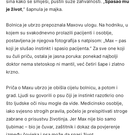
sina kako se smiješi, pustili suze zahvalnosti. „
Spasao mu
je život
,“ šapnula je majka.
Bolnica je ubrzo prepoznala Maxovu ulogu. Na hodniku, u
kojem su svakodnevno prolazili pacijenti i osoblje,
postavljena je njegova fotografija s natpisom: „Max – pas
koji je slušao instinkt i spasio pacijenta.“ Za sve one koji
su čuli priču, ostala je jasna poruka: ponekad najbolji
doktor nema stetoskop ni mantil, već četiri šape i zlatno
krzno.
Priča o Maxu ubrzo je obišla cijelu bolnicu, a potom i
grad. Ljudi su govorili o psu čiji je instinkt razotkrio ono
što ljudske oči nisu mogle da vide. Medicinsko osoblje,
iako svjesno strogih pravila, počelo je preispitivati stroge
zabrane o prisustvu životinja. Jer Max nije bio samo
ljubimac – bio je čuvar, zaštitnik i dokaz da povjerenje
između čovjeka i psa može da spasi život.