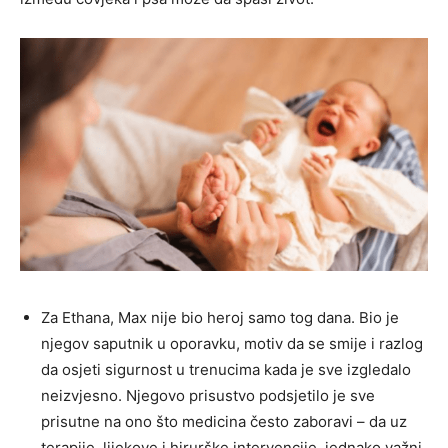
Za Ethana, Max nije bio heroj samo tog dana. Bio je
njegov saputnik u oporavku, motiv da se smije i razlog
da osjeti sigurnost u trenucima kada je sve izgledalo
neizvjesno. Njegovo prisustvo podsjetilo je sve
prisutne na ono što medicina često zaboravi – da uz
terapije, lijekove i hirurške intervencije, jednako važni