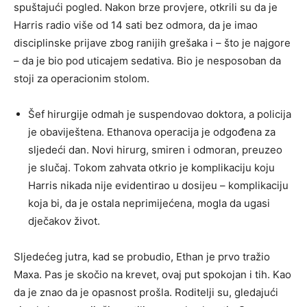
spuštajući pogled. Nakon brze provjere, otkrili su da je
Harris radio više od 14 sati bez odmora, da je imao
disciplinske prijave zbog ranijih grešaka i – što je najgore
– da je bio pod uticajem sedativa. Bio je nesposoban da
stoji za operacionim stolom.
Šef hirurgije odmah je suspendovao doktora, a policija
je obaviještena. Ethanova operacija je odgođena za
sljedeći dan. Novi hirurg, smiren i odmoran, preuzeo
je slučaj. Tokom zahvata otkrio je komplikaciju koju
Harris nikada nije evidentirao u dosijeu – komplikaciju
koja bi, da je ostala neprimijećena, mogla da ugasi
dječakov život.
Sljedećeg jutra, kad se probudio, Ethan je prvo tražio
Maxa. Pas je skočio na krevet, ovaj put spokojan i tih. Kao
da je znao da je opasnost prošla. Roditelji su, gledajući