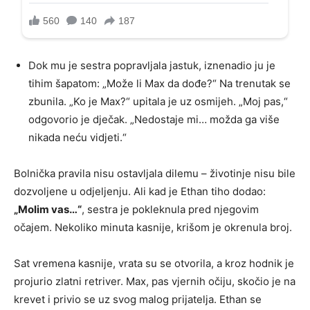
Dok mu je sestra popravljala jastuk, iznenadio ju je
tihim šapatom: „Može li Max da dođe?“ Na trenutak se
zbunila. „Ko je Max?“ upitala je uz osmijeh. „Moj pas,“
odgovorio je dječak. „Nedostaje mi… možda ga više
nikada neću vidjeti.“
Bolnička pravila nisu ostavljala dilemu – životinje nisu bile
dozvoljene u odjeljenju. Ali kad je Ethan tiho dodao:
„Molim vas…“
, sestra je pokleknula pred njegovim
očajem. Nekoliko minuta kasnije, krišom je okrenula broj.
Sat vremena kasnije, vrata su se otvorila, a kroz hodnik je
projurio zlatni retriver. Max, pas vjernih očiju, skočio je na
krevet i privio se uz svog malog prijatelja. Ethan se