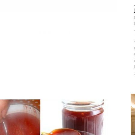
litice i stradala: Njen dečko Ilija glumio
, a onda je obdukcija otkrila jezivu istinu
ce i stradala: Njen dečko Ilija glumio ucveljenog udovca, a
ila jezivu istinu
45