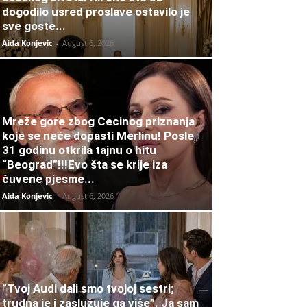
dogodilo usred proslave ostavilo je
sve goste...
Aida Konjevic
-
August 6, 2026
Mreže gore zbog Cecinog priznanja
koje se neće dopasti Merlinu! Posle
31 godinu otkrila tajnu o hitu
“Beograd”!!!Evo šta se krije iza
čuvene pjesme...
Aida Konjevic
-
August 6, 2026
“Tvoj Audi dali smo tvojoj sestri;
trudna je i zaslužuje ga više”. Ja sam