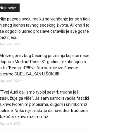
Najnovije
Nije pozvao svoju majku na vjenčanje jer se stidio
njenog jednostavnog seoskog života. Ali ono što
se dogodilo usred proslave ostavilo je sve goste
bez riječi…
August 6, 2026
Mreže gore zbog Cecinog priznanja koje se neće
dopasti Merlinu! Posle 31 godinu otkrila tajnu o
hitu “Beograd”!!!Evo šta se krije iza čuvene
pjesme CIJELI BALKAN U ŠOKU!!!!
August 6, 2026
“Tvoj Audi dali smo tvojoj sestri; trudna je i
zaslužuje ga više”. Ja sam samo izvadila fascikl
s krivotvorenim potpisima, dugom i snimkom iz
bolnice. Nitko nije ni slutio da navodna trudnoća
također skriva razornu laž…
August 6, 2026