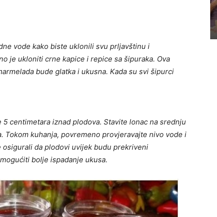
ne vode kako biste uklonili svu prljavštinu i
 je ukloniti crne kapice i repice sa šipuraka. Ova
armelada bude glatka i ukusna. Kada su svi šipurci
 5 centimetara iznad plodova. Stavite lonac na srednju
ata. Tokom kuhanja, povremeno provjeravajte nivo vode i
 osigurali da plodovi uvijek budu prekriveni
mogućiti bolje ispadanje
ukusa.