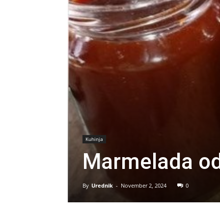
Kuhinja
Marmelada od
By
Urednik
-
November 2, 2024
0