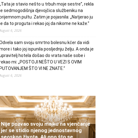
„Tata je stavio nešto u trbuh moje sestre”, rekla
je sedmogodišnja djevojčica službeniku na
prijemnom pultu. Zatim je pojasnila: „Natjerao ju
je da to proguta i rekao joj da nikome ne kaže.”
August 6, 2026
Odvela sam svoju smrtno bolesnu kćer da vidi
more i tako joj ispunila posljednju želju. A onda je
upravitelj hotela došao do vrata naše sobe i
rekao mi: „POSTOJI NEŠTO U VEZI S OVIM
PUTOVANJEM ŠTO VI NE ZNATE.“
August 6, 2026
Nije pozvao svoju majku na vjenčanje
jer se stidio njenog jednostavnog
seoskog života. Ali ono što se