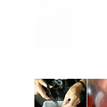
BalkanNews App
EKSKLUZIVNO
Marija je pala sa 
ucveljenog udovca
Marija je pala sa liti
onda je obdukcija otkr
1.0K
234
1