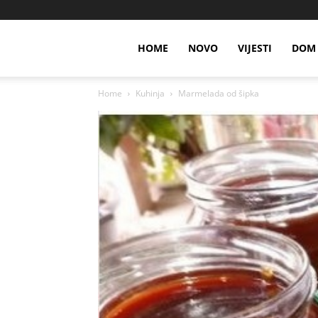
HOME
NOVO
VIJESTI
DOM 
Home
Kuhinja
Marmelada od šipka