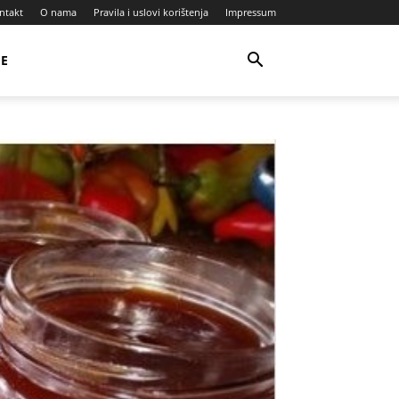
ntakt
O nama
Pravila i uslovi korištenja
Impressum
JE