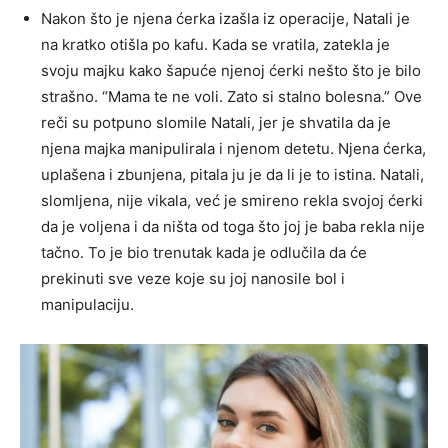
Nakon što je njena ćerka izašla iz operacije, Natali je
na kratko otišla po kafu. Kada se vratila, zatekla je
svoju majku kako šapuće njenoj ćerki nešto što je bilo
strašno. “Mama te ne voli. Zato si stalno bolesna.” Ove
reči su potpuno slomile Natali, jer je shvatila da je
njena majka manipulirala i njenom detetu. Njena ćerka,
uplašena i zbunjena, pitala ju je da li je to istina. Natali,
slomljena, nije vikala, već je smireno rekla svojoj ćerki
da je voljena i da ništa od toga što joj je baba rekla nije
tačno. To je bio trenutak kada je odlučila da će
prekinuti sve veze koje su joj nanosile bol i
manipulaciju.