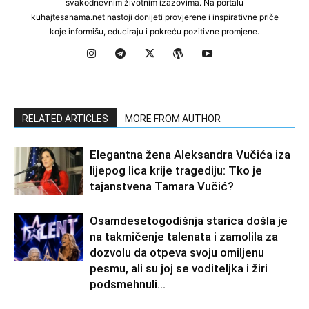
svakodnevnim životnim izazovima. Na portalu
kuhajtesanama.net nastoji donijeti provjerene i inspirativne priče
koje informišu, educiraju i pokreću pozitivne promjene.
RELATED ARTICLES
MORE FROM AUTHOR
Elegantna žena Aleksandra Vučića iza
lijepog lica krije tragediju: Tko je
tajanstvena Tamara Vučić?
Osamdesetogodišnja starica došla je
na takmičenje talenata i zamolila za
dozvolu da otpeva svoju omiljenu
pesmu, ali su joj se voditeljka i žiri
podsmehnuli...