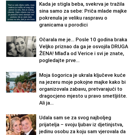
Kada je stigla beba, svekrva je tražila
sina samo za sebe: Priča mlade majke
pokrenula je veliku raspravu o
granicama u porodici
Očarala me je… Posle 10 godina braka
Veljko priznao da ga je osvojila DRUGA
ŽENA! Mlađa od Verice i svi je znate,
pogledajte prve...
Moja šogorica je ukrala ključeve kuće
na jezeru moje pokojne majke kako bi
organizovala zabavu, pretvarajući to
dragocjeno mjesto u pravo smetljište.
Ali ja...
Udala sam se za svog najboljeg
prijatelja – svoju ljubav iz djetinjstva,
jedinu osobu za koju sam vjerovala da