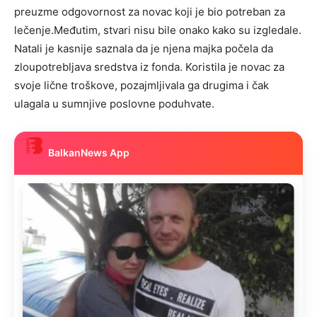
preuzme odgovornost za novac koji je bio potreban za
lečenje.Međutim, stvari nisu bile onako kako su izgledale.
Natali je kasnije saznala da je njena majka počela da
zloupotrebljava sredstva iz fonda. Koristila je novac za
svoje lične troškove, pozajmljivala ga drugima i čak
ulagala u sumnjive poslovne poduhvate.
BalkanNews App