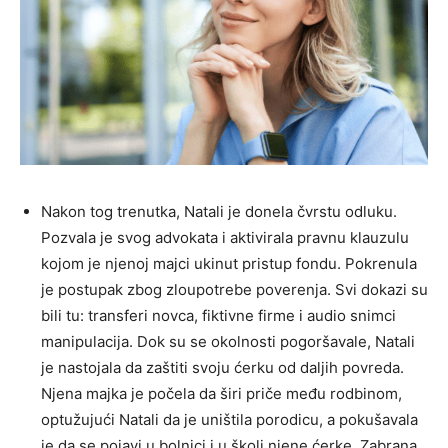
Nakon tog trenutka, Natali je donela čvrstu odluku.
Pozvala je svog advokata i aktivirala pravnu klauzulu
kojom je njenoj majci ukinut pristup fondu. Pokrenula
je postupak zbog zloupotrebe poverenja. Svi dokazi su
bili tu: transferi novca, fiktivne firme i audio snimci
manipulacija. Dok su se okolnosti pogoršavale, Natali
je nastojala da zaštiti svoju ćerku od daljih povreda.
Njena majka je počela da širi priče među rodbinom,
optužujući Natali da je uništila porodicu, a pokušavala
je da se pojavi u bolnici i u školi njene ćerke. Zabrana