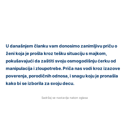
U današnjem članku vam donosimo zanimljivu priču o
ženi koja je prošla kroz tešku situaciju s majkom,
pokušavajući da zaštiti svoju osmogodišnju ćerku od
manipulacija i zloupotrebe. Priča nas vodi kroz izazove
poverenja, porodičnih odnosa, i snagu koju je pronašla
kako bi se izborila za svoju decu.
Sadržaj se nastavlja nakon oglasa