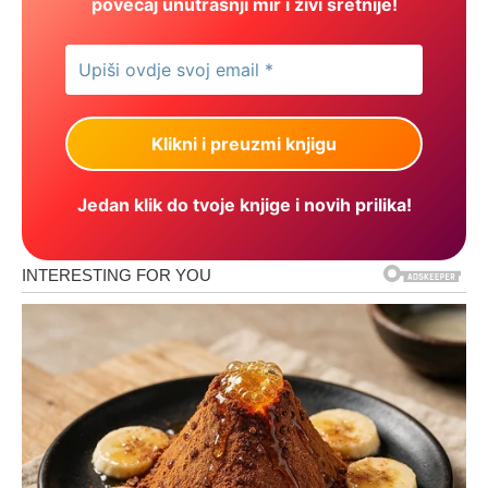
povećaj unutrašnji mir i živi sretnije!
Jedan klik do tvoje knjige i novih prilika!