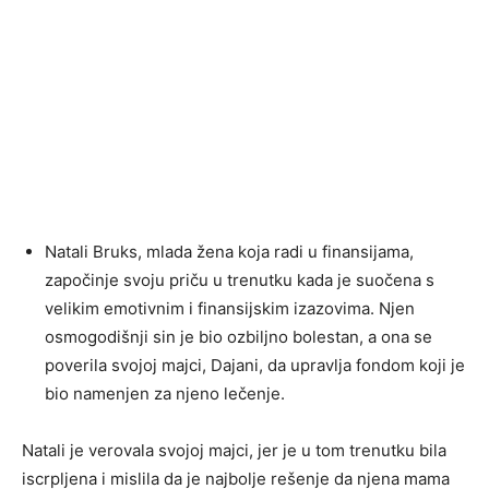
Natali Bruks, mlada žena koja radi u finansijama,
započinje svoju priču u trenutku kada je suočena s
velikim emotivnim i finansijskim izazovima. Njen
osmogodišnji sin je bio ozbiljno bolestan, a ona se
poverila svojoj majci, Dajani, da upravlja fondom koji je
bio namenjen za njeno lečenje.
Natali je verovala svojoj majci, jer je u tom trenutku bila
iscrpljena i mislila da je najbolje rešenje da njena mama