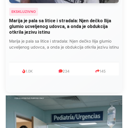
EKSKLUZIVNO
Marija je pala sa litice i stradala: Njen dečko Ilija
glumio ucveljenog udovca, a onda je obdukcija
otkrila jezivu istinu
Marija je pala sa litice i stradala: Njen dečko Ilija glumio
ucveljenog udovca, a onda je obdukcija otkrila jezivu istinu
1.0K
234
145