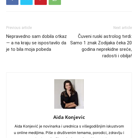
Previous article
Next article
Nepravedno sam dobila otkaz
Čuveni ruski astrolog tvrdi:
— a na kraju se ispostavilo da
Samo 1 znak Zodijaka čeka 20
je to bila moja pobeda
godina neprekidne sreće,
radosti i obilja!
Aida Konjevic
Aida Konjević je novinarka i urednica s višegodišnjim iskustvom
u online medijima. Piše o društvenim temama, porodici, zdravlju i