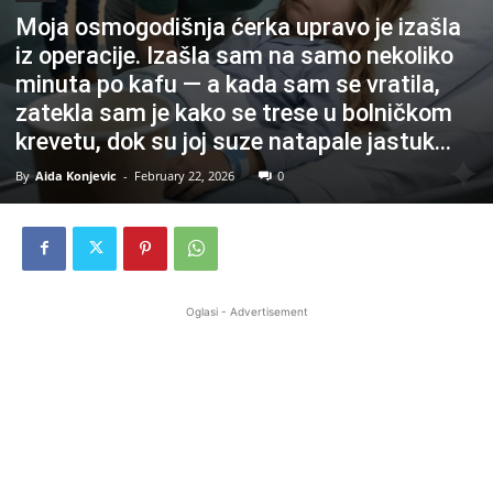
Moja osmogodišnja ćerka upravo je izašla
iz operacije. Izašla sam na samo nekoliko
minuta po kafu — a kada sam se vratila,
zatekla sam je kako se trese u bolničkom
krevetu, dok su joj suze natapale jastuk…
By
Aida Konjevic
-
February 22, 2026
0
Oglasi - Advertisement