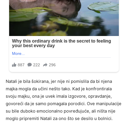
Natali je bila šokirana, jer nije ni pomislila da bi njena
majka mogla da učini nešto tako. Kad je konfrontirala
svoju majku, ona je uvek imala izgovore, opravdanje,
govoreći da je samo pomagala porodici. Ove manipulacije
su bile duboko emocionalno povređujuće, ali ništa nije
moglo pripremiti Natali za ono što se desilo u bolnici.