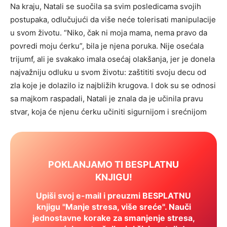
Na kraju, Natali se suočila sa svim posledicama svojih
postupaka, odlučujući da više neće tolerisati manipulacije
u svom životu. “Niko, čak ni moja mama, nema pravo da
povredi moju ćerku”, bila je njena poruka. Nije osećala
trijumf, ali je svakako imala osećaj olakšanja, jer je donela
najvažniju odluku u svom životu: zaštititi svoju decu od
zla koje je dolazilo iz najbližih krugova. I dok su se odnosi
sa majkom raspadali, Natali je znala da je učinila pravu
stvar, koja će njenu ćerku učiniti sigurnijom i srećnijom
POKLANJAMO TI BESPLATNU
KNJIGU!
Upiši svoj e-mail i preuzmi BESPLATNU
knjigu "Manje stresa, više sreće". Nauči
jednostavne korake za smanjenje stresa,