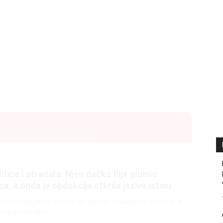
litice i stradala: Njen dečko Ilija glumio
, a onda je obdukcija otkrila jezivu istinu
ce i stradala: Njen dečko Ilija glumio ucveljenog udovca, a
ila jezivu istinu