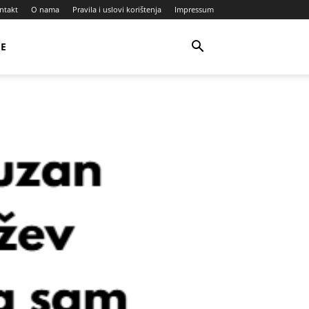
ntakt
O nama
Pravila i uslovi korištenja
Impressum
JE