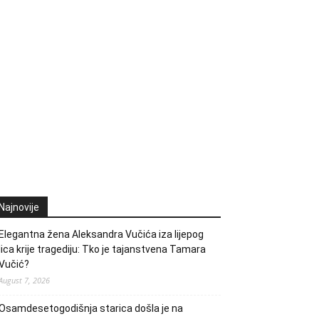
Najnovije
Elegantna žena Aleksandra Vučića iza lijepog
lica krije tragediju: Tko je tajanstvena Tamara
Vučić?
August 7, 2026
Osamdesetogodišnja starica došla je na