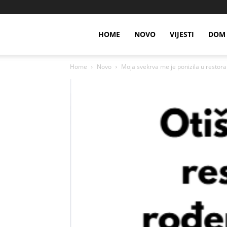
HOME
NOVO
VIJESTI
DOM 
Home
Novo
Moja svekrva me je ponizila u restora