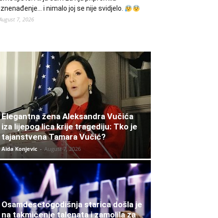
iznenađenje… i nimalo joj se nije svidjelo.
August 7, 2026
Elegantna žena Aleksandra Vučića
iza lijepog lica krije tragediju: Tko je
tajanstvena Tamara Vučić?
Aida Konjevic
-
August 7, 2026
Osamdesetogodišnja starica došla je
na takmičenje talenata i zamolila za