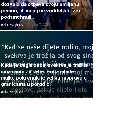
dozvolu da otpeva svoju omiljenu
pesmu, ali su joj se voditeljka i žiri
podsmehnuli...
Aida Konjevic
-
August 7, 2026
Kada je stigla beba, svekrva je tražila
sina samo za sebe: Priča mlade
majke pokrenula je veliku raspravu o
granicama u porodici
Aida Konjevic
-
August 7, 2026