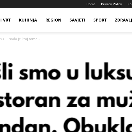
Home
Privacy Policy
Ko
I VRT
KUHINJA
REGION
SAVJETI
SPORT
ZDRAVL
nu — sada je kraj tome...