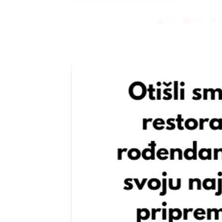
1.0K
234
1