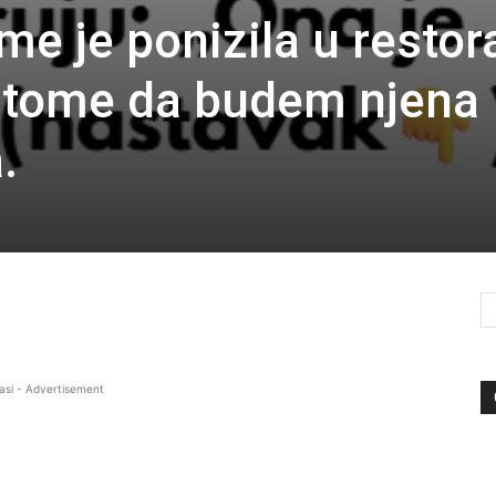
me je ponizila u resto
j tome da budem njena
.
asi - Advertisement