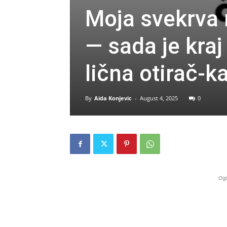
Moja svekrva 
— sada je kra
lična otirač-ka
By
Aida Konjevic
-
August 4, 2025
0
Ogl