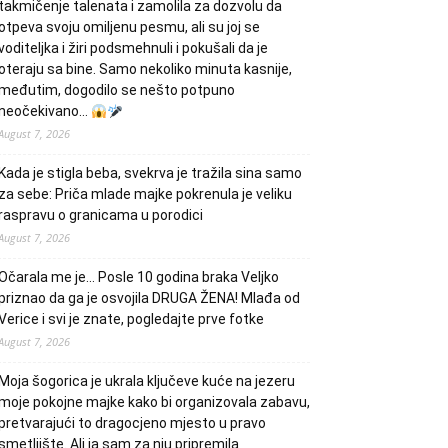
takmičenje talenata i zamolila za dozvolu da
otpeva svoju omiljenu pesmu, ali su joj se
voditeljka i žiri podsmehnuli i pokušali da je
oteraju sa bine. Samo nekoliko minuta kasnije,
međutim, dogodilo se nešto potpuno
neočekivano…
August 7, 2026
Kada je stigla beba, svekrva je tražila sina samo
za sebe: Priča mlade majke pokrenula je veliku
raspravu o granicama u porodici
August 7, 2026
Očarala me je… Posle 10 godina braka Veljko
priznao da ga je osvojila DRUGA ŽENA! Mlađa od
Verice i svi je znate, pogledajte prve fotke
August 7, 2026
Moja šogorica je ukrala ključeve kuće na jezeru
moje pokojne majke kako bi organizovala zabavu,
pretvarajući to dragocjeno mjesto u pravo
smetljište. Ali ja sam za nju pripremila