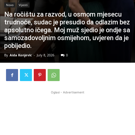
Novo
Vijesti
Na ročištu za razvod, u osmom mjesecu
trudnoće, sudac je presudio da odlazim bez
apsolutno ičega. Moj muž sjedio je ondje sa
samozadovoljnim osmijehom, uvjeren da je
pobijedio.
By
Aida Konjevic
-
July 8, 2026
0
Oglasi - Advertisement