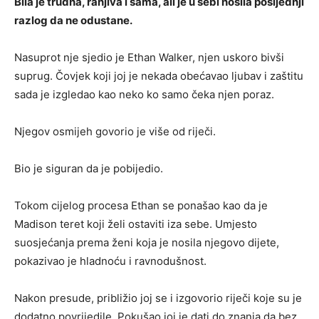
Bila je trudna, ranjiva i sama, ali je u sebi nosila posljednji
razlog da ne odustane.
Nasuprot nje sjedio je Ethan Walker, njen uskoro bivši
suprug. Čovjek koji joj je nekada obećavao ljubav i zaštitu
sada je izgledao kao neko ko samo čeka njen poraz.
Njegov osmijeh govorio je više od riječi.
Bio je siguran da je pobijedio.
Tokom cijelog procesa Ethan se ponašao kao da je
Madison teret koji želi ostaviti iza sebe. Umjesto
suosjećanja prema ženi koja je nosila njegovo dijete,
pokazivao je hladnoću i ravnodušnost.
Nakon presude, približio joj se i izgovorio riječi koje su je
dodatno povrijedile. Pokušao joj je dati do znanja da bez