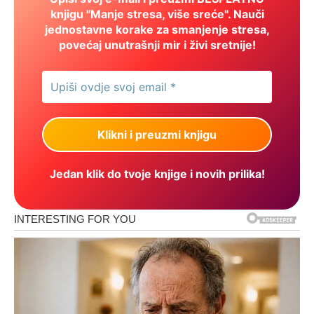
knjigu "Manje stresa, više sreće". Nauči
jednostavne korake za smanjenje stresa,
povećaj unutrašnji mir i živi sretnije!
Jedan klik do tvoje knjige i novih prilika!