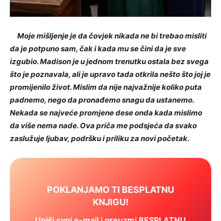
Moje mišljenje je da čovjek nikada ne bi trebao misliti
da je potpuno sam, čak i kada mu se čini da je sve
izgubio. Madison je u jednom trenutku ostala bez svega
što je poznavala, ali je upravo tada otkrila nešto što joj je
promijenilo život. Mislim da nije najvažnije koliko puta
padnemo, nego da pronađemo snagu da ustanemo.
Nekada se najveće promjene dese onda kada mislimo
da više nema nade. Ova priča me podsjeća da svako
zaslužuje ljubav, podršku i priliku za novi početak.
POKLANJAMO TI BESPLATNU
KNJIGU!
Upiši svoj e-mail i preuzmi BESPLATNU