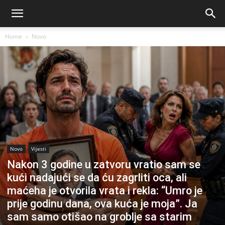
Home
Novo
Novo
Vijesti
Nakon 3 godine u zatvoru vratio sam se
kući nadajući se da ću zagrliti oca, ali
maćeha je otvorila vrata i rekla: “Umro je
prije godinu dana, ova kuća je moja”. Ja
sam samo otišao na groblje sa starim