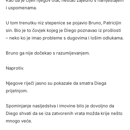
Kao da je cijeli njegov otac nestao zajedno s namještajem
i uspomenama.
U tom trenutku niz stepenice se pojavio Bruno, Patricijin
sin. Bio je to čovjek kojeg je Diego poznavao iz prošlosti
– neko ko je imao probleme s dugovima i lošim odlukama.
Bruno ga nije dočekao s razumijevanjem.
Naprotiv.
Njegove riječi jasno su pokazale da smatra Diega
prijetnjom.
Spominjanje nasljedstva i imovine bilo je dovoljno da
Diego shvati da se iza zatvorenih vrata možda krije nešto
mnogo veće.