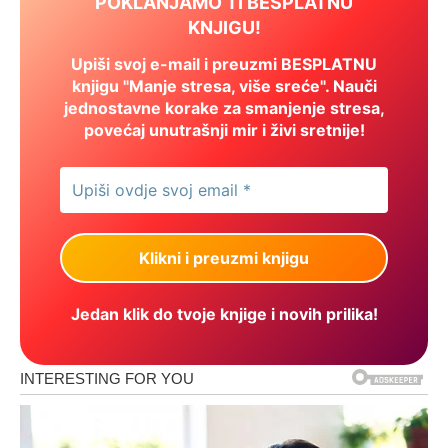
POKLANJAMO TI BESPLATNU
KNJIGU!
Upiši svoj e-mail i preuzmi BESPLATNU
knjigu "Manje stresa, više sreće". Nauči
jednostavne korake za smanjenje stresa,
povećaj unutrašnji mir i živi sretnije!
Jedan klik do tvoje knjige i novih prilika!