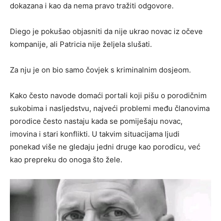
dokazana i kao da nema pravo tražiti odgovore.
Diego je pokušao objasniti da nije ukrao novac iz očeve
kompanije, ali Patricia nije željela slušati.
Za nju je on bio samo čovjek s kriminalnim dosjeom.
Kako često navode domaći portali koji pišu o porodičnim
sukobima i nasljedstvu, najveći problemi među članovima
porodice često nastaju kada se pomiješaju novac,
imovina i stari konflikti. U takvim situacijama ljudi
ponekad više ne gledaju jedni druge kao porodicu, već
kao prepreku do onoga što žele.