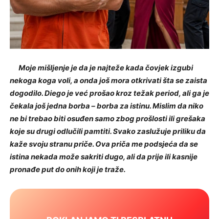
Moje mišljenje je da je najteže kada čovjek izgubi
nekoga koga voli, a onda još mora otkrivati šta se zaista
dogodilo. Diego je već prošao kroz težak period, ali ga je
čekala još jedna borba – borba za istinu. Mislim da niko
ne bi trebao biti osuđen samo zbog prošlosti ili grešaka
koje su drugi odlučili pamtiti. Svako zaslužuje priliku da
kaže svoju stranu priče. Ova priča me podsjeća da se
istina nekada može sakriti dugo, ali da prije ili kasnije
pronađe put do onih koji je traže.