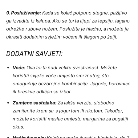
9. Posluživanje:
Kada se kolač potpuno stegne, pažljivo
ga izvadite iz kalupa. Ako se torta lijepi za tepsiju, lagano
odrežite rubove nožem. Poslužite je hladnu, a možete je
ukrasiti dodatnim svježim voćem ili šlagom po želji.
DODATNI SAVJETI:
Voće:
Ova torta nudi veliku svestranost. Možete
koristiti svježe voće umjesto smrznutog, što
omogućuje bezbrojne kombinacije. Jagode, borovnice
ili breskve odličan su izbor.
Zamjene sastojaka:
Za lakšu verziju, slobodno
zamijenite krem sir s jogurtom ili rikotom. Također,
možete koristiti maslac umjesto margarina za bogatiji
okus.
Način čuvanja:
Kolač se može čuvati u hladnjaku do 3