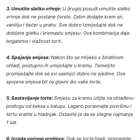
3. Umutite slatko vrhnje:
U drugoj posudi umutite slatko
vrhnje dok ne postane čvrsto. Zatim dodajte krem sir,
vaniliju i šećer u prahu. Sve dobro izmiješajte dok ne
dobijete glatku i kremastu smjesu. Ova kombinacija daje
bogatstvo i vlažnost torti.
4. Spajanje smjesa:
Nakon što se mlijeko s želatinom
ohladi, postupno ih umiješajte u kremu. Temeljito
promiješajte dok se svi sastojci dobro ne sjedine. Ova
spojena smjesa bit će glavni dio vaše torte.
5. Sastavljanje torte:
Smjesu za kremu izlijte na ohlađenu
podlogu od keksa u kalupu. Lagano poravnajte površinu i
tortu vratite u hladnjak. Ostavite je da se stegne najmanje
1 sat.
6. Izrada voćnog preljeva:
Dok se torta hladi, pripremite