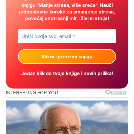
knjigu "Manje stresa, više sreće". Nauči
jednostavne korake za smanjenje stresa,
povećaj unutrašnji mir i živi sretnije!
Jedan klik do tvoje knjige i novih prilika!