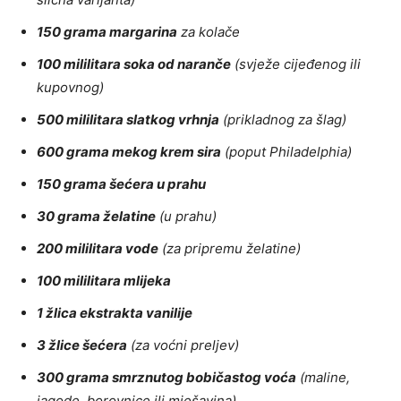
150 grama margarina
za kolače
100 mililitara soka od naranče
(svježe cijeđenog ili
kupovnog)
500 mililitara slatkog vrhnja
(prikladnog za šlag)
600 grama mekog krem sira
(poput Philadelphia)
150 grama šećera u prahu
30 grama želatine
(u prahu)
200 mililitara vode
(za pripremu želatine)
100 mililitara mlijeka
1 žlica ekstrakta vanilije
3 žlice šećera
(za voćni preljev)
300 grama smrznutog bobičastog voća
(maline,
jagode, borovnice ili mješavina)