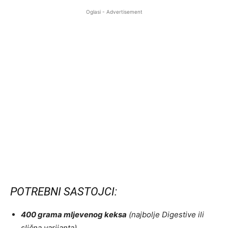
Oglasi - Advertisement
POTREBNI SASTOJCI:
400 grama mljevenog keksa
(najbolje Digestive ili
slična varijanta)