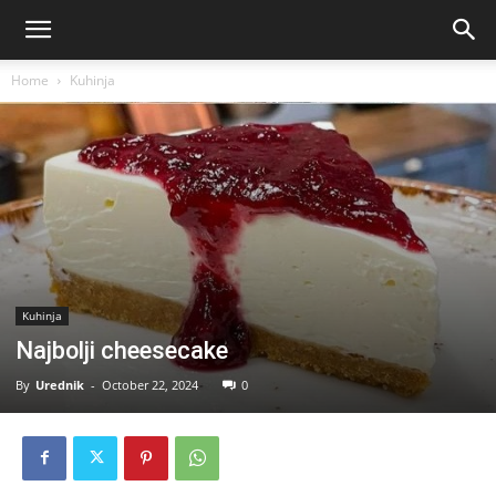
Home
Kuhinja
Kuhinja
Najbolji cheesecake
By
Urednik
-
October 22, 2024
0