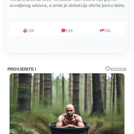
mijenjala: Jedno jutro je poslao po čokoladu..
999
321
234