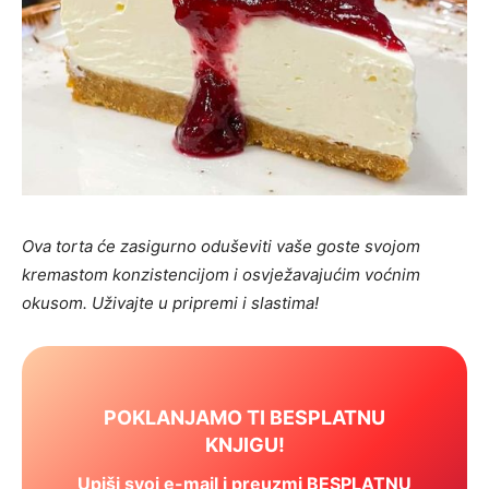
Ova torta će zasigurno oduševiti vaše goste svojom
kremastom konzistencijom i osvježavajućim voćnim
okusom. Uživajte u pripremi i slastima!
POKLANJAMO TI BESPLATNU
KNJIGU!
Upiši svoj e-mail i preuzmi BESPLATNU