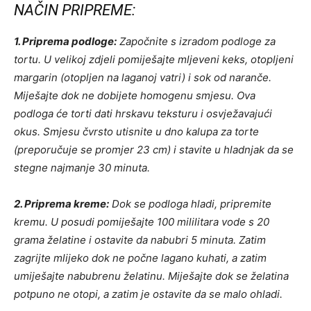
NAČIN PRIPREME:
1. Priprema podloge:
Započnite s izradom podloge za
tortu. U velikoj zdjeli pomiješajte mljeveni keks, otopljeni
margarin (otopljen na laganoj vatri) i sok od naranče.
Miješajte dok ne dobijete homogenu smjesu. Ova
podloga će torti dati hrskavu teksturu i osvježavajući
okus. Smjesu čvrsto utisnite u dno kalupa za torte
(preporučuje se promjer 23 cm) i stavite u hladnjak da se
stegne najmanje 30 minuta.
2. Priprema kreme:
Dok se podloga hladi, pripremite
kremu. U posudi pomiješajte 100 mililitara vode s 20
grama želatine i ostavite da nabubri 5 minuta. Zatim
zagrijte mlijeko dok ne počne lagano kuhati, a zatim
umiješajte nabubrenu želatinu. Miješajte dok se želatina
potpuno ne otopi, a zatim je ostavite da se malo ohladi.