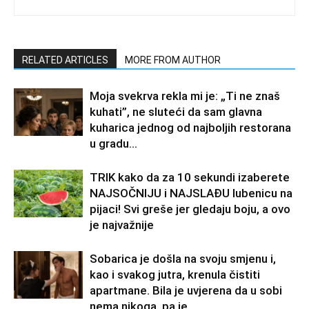
RELATED ARTICLES
MORE FROM AUTHOR
Moja svekrva rekla mi je: „Ti ne znaš
kuhati”, ne sluteći da sam glavna
kuharica jednog od najboljih restorana
u gradu…
TRIK kako da za 10 sekundi izaberete
NAJSOČNIJU i NAJSLAĐU lubenicu na
pijaci! Svi greše jer gledaju boju, a ovo
je najvažnije
Sobarica je došla na svoju smjenu i,
kao i svakog jutra, krenula čistiti
apartmane. Bila je uvjerena da u sobi
nema nikoga, pa je...