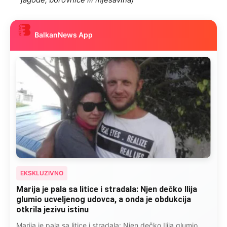
BalkanNews App
EKSKLUZIVNO
Kad se Marin suprug razbolio ona ga kupala,
pelene mu mijenjala: Jedno jutro je poslao po
čokoladu..
Kad se Marin suprug razbolio ona ga kupala, pelene mu