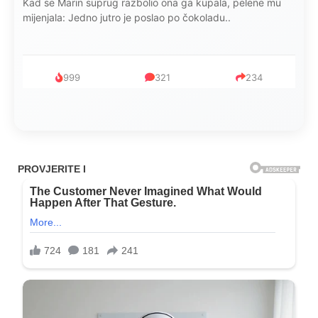
Kad se Marin suprug razbolio ona ga kupala, pelene mu
mijenjala: Jedno jutro je poslao po čokoladu..
999
321
234