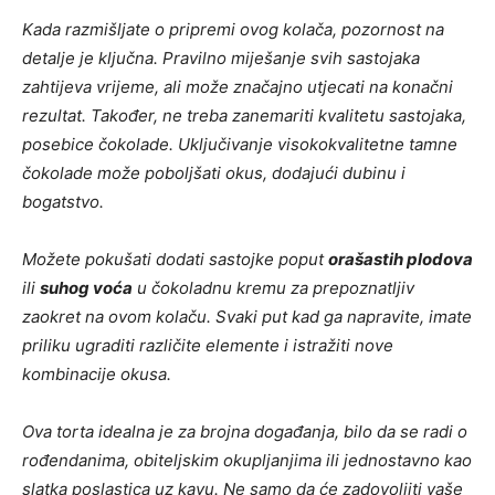
Kada razmišljate o pripremi ovog kolača, pozornost na
detalje je ključna. Pravilno miješanje svih sastojaka
zahtijeva vrijeme, ali može značajno utjecati na konačni
rezultat. Također, ne treba zanemariti kvalitetu sastojaka,
posebice čokolade. Uključivanje visokokvalitetne tamne
čokolade može poboljšati okus, dodajući dubinu i
bogatstvo.
Možete pokušati dodati sastojke poput
orašastih plodova
ili
suhog voća
u čokoladnu kremu za prepoznatljiv
zaokret na ovom kolaču. Svaki put kad ga napravite, imate
priliku ugraditi različite elemente i istražiti nove
kombinacije okusa.
Ova torta idealna je za brojna događanja, bilo da se radi o
rođendanima, obiteljskim okupljanjima ili jednostavno kao
slatka poslastica uz kavu. Ne samo da će zadovoljiti vaše