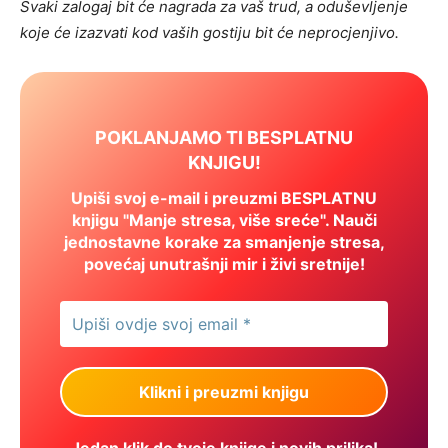
Svaki zalogaj bit će nagrada za vaš trud, a oduševljenje
koje će izazvati kod vaših gostiju bit će neprocjenjivo.
POKLANJAMO TI BESPLATNU
KNJIGU!
Upiši svoj e-mail i preuzmi BESPLATNU
knjigu "Manje stresa, više sreće". Nauči
jednostavne korake za smanjenje stresa,
povećaj unutrašnji mir i živi sretnije!