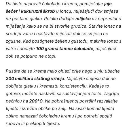
Da biste napravili čokoladnu kremu, pomiješajte
jaje
,
šećer
i
kukuruzni škrob
u loncu, miješajući dok smjesa
ne postane glatka. Polako dodajte
mlijeko
uz neprestano
miješanje kako se ne bi stvorile grudice. Stavite lonac na
srednju vatru i nastavite miješati dok se smjesa ne
zgusne. Kad postignete željenu gustoću, maknite lonac s
vatre i dodajte
100 grama tamne čokolade
, miješajući
dok se potpuno ne otopi.
Pustite da se krema malo ohladi prije nego u nju ubacite
200 mililitara slatkog vrhnja
. Miješajte smjesu dok ne
dobijete glatku i kremastu konzistenciju. Kada je to
gotovo, možete nastaviti sa sastavljanjem torte. Zagrijte
pećnicu na
200°C
. Na pobrašnjenoj površini razvaljajte
tijesto i izrežite oblike po želji. Na svaki komad tijesta
obilno namazati čokoladnu kremu i po potrebi spojiti
rubove ili preklopiti tijesto.