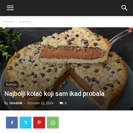
Home
Kuhinja
Kuhinja
Najbolji kolač koji sam ikad probala
By
Urednik
-
October 22, 2024
0