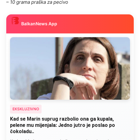
– 10 grama praška za pecivo
BalkanNews App
EKSKLUZIVNO
Kad se Marin suprug razbolio ona ga kupala,
pelene mu mijenjala: Jedno jutro je poslao po
čokoladu..