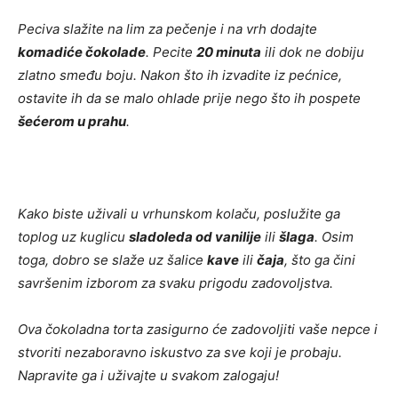
Peciva slažite na lim za pečenje i na vrh dodajte
komadiće čokolade
. Pecite
20 minuta
ili dok ne dobiju
zlatno smeđu boju. Nakon što ih izvadite iz pećnice,
ostavite ih da se malo ohlade prije nego što ih pospete
šećerom u prahu
.
Kako biste uživali u vrhunskom kolaču, poslužite ga
toplog uz kuglicu
sladoleda od vanilije
ili
šlaga
. Osim
toga, dobro se slaže uz šalice
kave
ili
čaja
, što ga čini
savršenim izborom za svaku prigodu zadovoljstva.
Ova čokoladna torta zasigurno će zadovoljiti vaše nepce i
stvoriti nezaboravno iskustvo za sve koji je probaju.
Napravite ga i uživajte u svakom zalogaju!