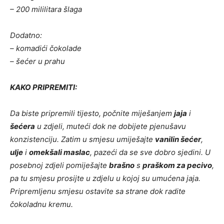
– 200 mililitara šlaga
Dodatno:
– komadići čokolade
– šećer u prahu
KAKO PRIPREMITI:
Da biste pripremili tijesto, počnite miješanjem
jaja
i
šećera
u zdjeli, muteći dok ne dobijete pjenušavu
konzistenciju. Zatim u smjesu umiješajte
vanilin šećer
,
ulje
i
omekšali maslac
, pazeći da se sve dobro sjedini. U
posebnoj zdjeli pomiješajte
brašno
s
praškom za pecivo
,
pa tu smjesu prosijte u zdjelu u kojoj su umućena jaja.
Pripremljenu smjesu ostavite sa strane dok radite
čokoladnu kremu.