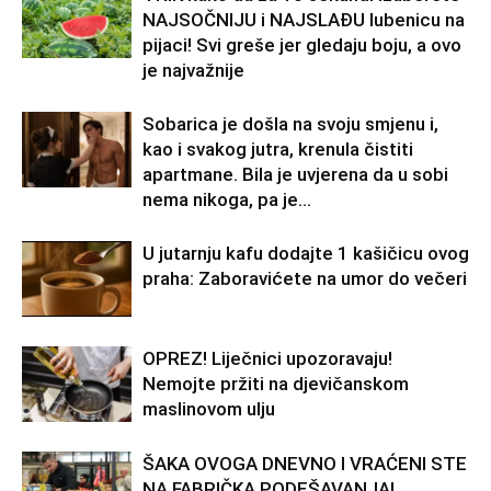
NAJSOČNIJU i NAJSLAĐU lubenicu na
pijaci! Svi greše jer gledaju boju, a ovo
je najvažnije
Sobarica je došla na svoju smjenu i,
kao i svakog jutra, krenula čistiti
apartmane. Bila je uvjerena da u sobi
nema nikoga, pa je...
U jutarnju kafu dodajte 1 kašičicu ovog
praha: Zaboravićete na umor do večeri
OPREZ! Liječnici upozoravaju!
Nemojte pržiti na djevičanskom
maslinovom ulju
ŠAKA OVOGA DNEVNO I VRAĆENI STE
NA FABRIČKA PODEŠAVANJA!