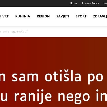
Home
Privacy Policy
Ko
I VRT
KUHINJA
REGION
SAVJETI
SPORT
ZDRAVL
u ranije nego inače…”