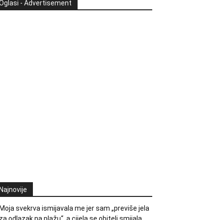
Oglasi - Advertisement
Najnovije
Moja svekrva ismijavala me jer sam „previše jela
za odlazak na plažu“, a cijela se obitelj smijala