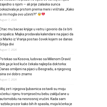
zajedno s njom — ali prije zalaska sunca
pokazivala je prstom prema meni i vrištala: „Kako
si mi mogla ovo učiniti?!“
August 7, 2026
Otac mu bacao knjige u vatru i govorio da će biti
propalica: Majka prodavala kalendare na pijaci da
bi Marko iz Vranja postao čovek kojem se danas
Srbija divi
August 7, 2026
Potekao sa Kosova, ludovao sa Milenom Dravić
dok ga je kod kuće čekala najlepša doktorka:
Danas omiljeni na pijaci u Beogradu, a njegovog
sina svi dobro znamo
August 7, 2026
Moj zet i njegova ljubavnica ostavili su moju
kćerku i njenu tromjesečnu bebu zaključane u
automobilu na nesnosnoj vrućini. Kada sam
razbila prozor kako bih ih spasila, moja kćerka je