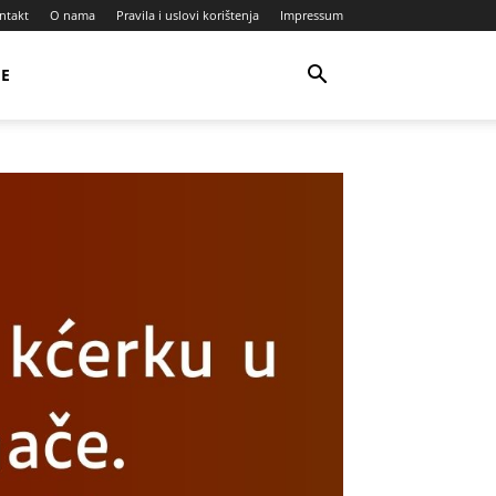
ntakt
O nama
Pravila i uslovi korištenja
Impressum
JE