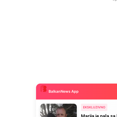
BalkanNews App
EKSKLUZIVNO
Marija je pala sa 