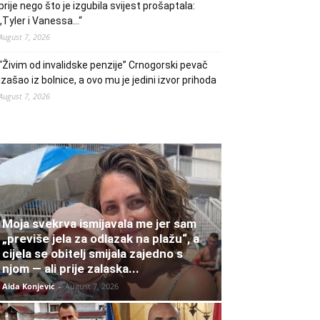
prije nego što je izgubila svijest prošaptala:
„Tyler i Vanessa…“
August 7, 2026
“Živim od invalidske penzije” Crnogorski pevač
izašao iz bolnice, a ovo mu je jedini izvor prihoda
August 7, 2026
Moja svekrva ismijavala me jer sam
„previše jela za odlazak na plažu“, a
cijela se obitelj smijala zajedno s
njom — ali prije zalaska...
Aida Konjevic
-
August 7, 2026