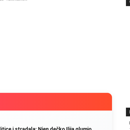
litice i stradala: Njen dečko Ilija glumio