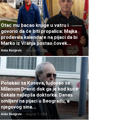
Otac mu bacao knjige u vatru i
govorio da će biti propalica: Majka
prodavala kalendare na pijaci da bi
Marko iz Vranja postao čovek...
Aida Konjevic
-
August 7, 2026
Potekao sa Kosova, ludovao sa
Milenom Dravić dok ga je kod kuće
čekala najlepša doktorka: Danas
omiljeni na pijaci u Beogradu, a
njegovog sina...
Aida Konjevic
-
August 7, 2026