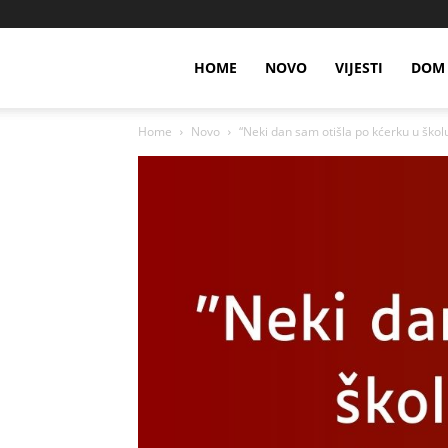
HOME
NOVO
VIJESTI
DOM 
Home
Novo
“Neki dan sam otišla po kćerku u škol