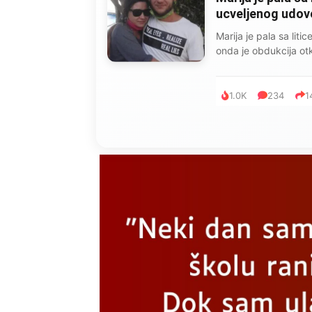
ucveljenog udovca
Marija je pala sa liti
onda je obdukcija otkr
1.0K
234
1