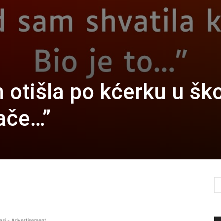
 otišla po kćerku u šk
nače…”
asi - Advertisement