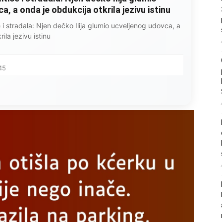
, a onda je obdukcija otkrila jezivu istinu
ce i stradala: Njen dečko Ilija glumio ucveljenog udovca, a
ila jezivu istinu
45