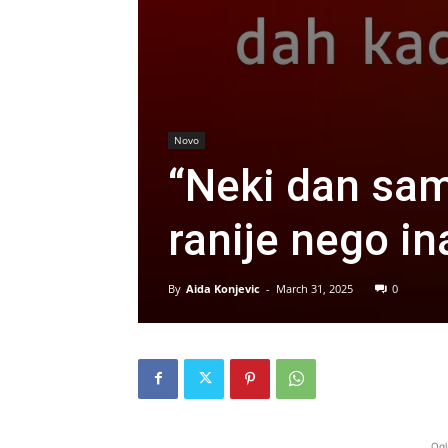
Novo
“Neki dan sam
ranije nego i
By
Aida Konjevic
-
March 31, 2025
0
Ogl