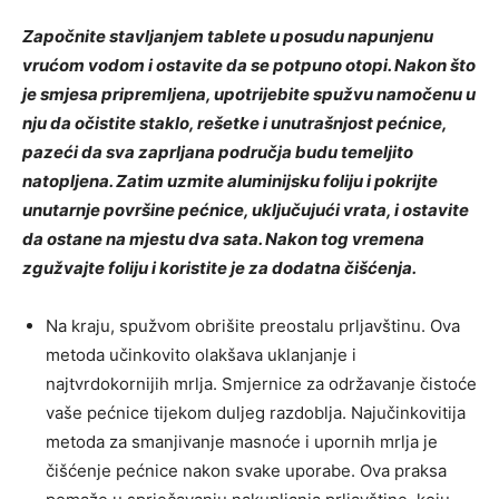
Započnite stavljanjem tablete u posudu napunjenu
vrućom vodom i ostavite da se potpuno otopi. Nakon što
je smjesa pripremljena, upotrijebite spužvu namočenu u
nju da očistite staklo, rešetke i unutrašnjost pećnice,
pazeći da sva zaprljana područja budu temeljito
natopljena. Zatim uzmite aluminijsku foliju i pokrijte
unutarnje površine pećnice, uključujući vrata, i ostavite
da ostane na mjestu dva sata. Nakon tog vremena
zgužvajte foliju i koristite je za dodatna čišćenja.
Na kraju, spužvom obrišite preostalu prljavštinu. Ova
metoda učinkovito olakšava uklanjanje i
najtvrdokornijih mrlja. Smjernice za održavanje čistoće
vaše pećnice tijekom duljeg razdoblja. Najučinkovitija
metoda za smanjivanje masnoće i upornih mrlja je
čišćenje pećnice nakon svake uporabe. Ova praksa