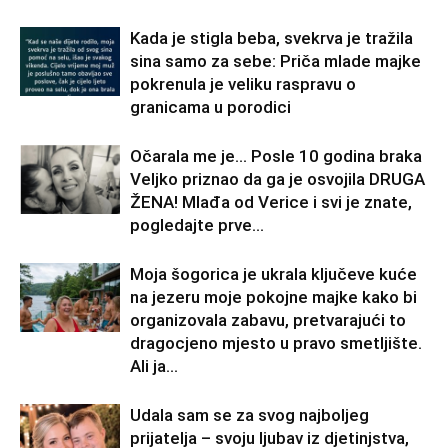
Kada je stigla beba, svekrva je tražila
sina samo za sebe: Priča mlade majke
pokrenula je veliku raspravu o
granicama u porodici
Očarala me je… Posle 10 godina braka
Veljko priznao da ga je osvojila DRUGA
ŽENA! Mlađa od Verice i svi je znate,
pogledajte prve...
Moja šogorica je ukrala ključeve kuće
na jezeru moje pokojne majke kako bi
organizovala zabavu, pretvarajući to
dragocjeno mjesto u pravo smetljište.
Ali ja...
Udala sam se za svog najboljeg
prijatelja – svoju ljubav iz djetinjstva,