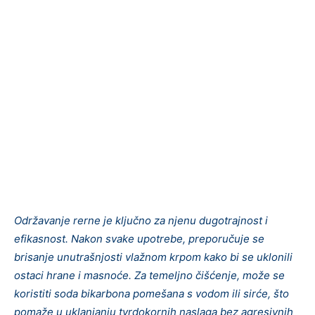
Održavanje rerne je ključno za njenu dugotrajnost i
efikasnost. Nakon svake upotrebe, preporučuje se
brisanje unutrašnjosti vlažnom krpom kako bi se uklonili
ostaci hrane i masnoće. Za temeljno čišćenje, može se
koristiti soda bikarbona pomešana s vodom ili sirće, što
pomaže u uklanjanju tvrdokornih naslaga bez agresivnih