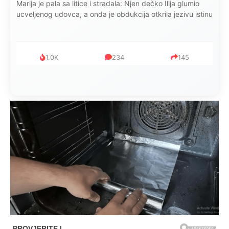
Kad se Marin suprug razbolio ona ga kupala, pelene mu
mijenjala: Jedno jutro je poslao po čokoladu..
999
321
234