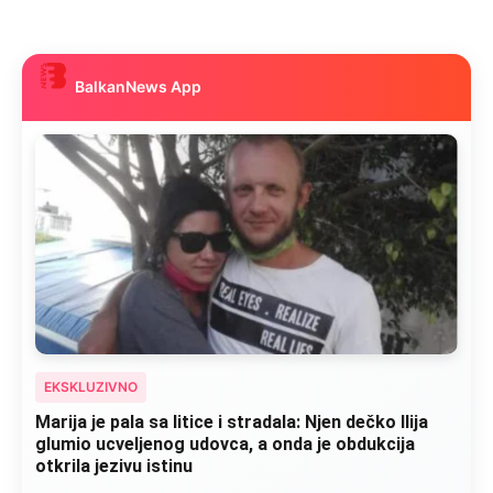
BalkanNews App
EKSKLUZIVNO
Kad se Marin suprug razbolio ona ga kupala,
pelene mu mijenjala: Jedno jutro je poslao po
čokoladu..