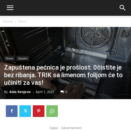
Home
Novo
Novo
Savjeti
Zapuštena pećnica je prošlost: 0čistite je
bez ribanja. TRIK sa limenom folijom će to
učiniti za vas!
By
Aida Konjevic
-
April 1, 2025
0
Oglasi - Advertisement