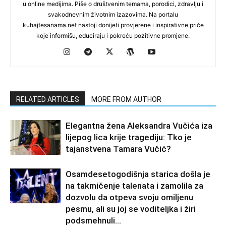
u online medijima. Piše o društvenim temama, porodici, zdravlju i
svakodnevnim životnim izazovima. Na portalu
kuhajtesanama.net nastoji donijeti provjerene i inspirativne priče
koje informišu, educiraju i pokreću pozitivne promjene.
RELATED ARTICLES
MORE FROM AUTHOR
Elegantna žena Aleksandra Vučića iza
lijepog lica krije tragediju: Tko je
tajanstvena Tamara Vučić?
Osamdesetogodišnja starica došla je
na takmičenje talenata i zamolila za
dozvolu da otpeva svoju omiljenu
pesmu, ali su joj se voditeljka i žiri
podsmehnuli...