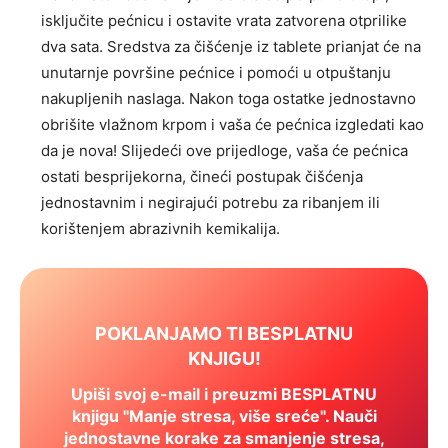
isključite pećnicu i ostavite vrata zatvorena otprilike
dva sata. Sredstva za čišćenje iz tablete prianjat će na
unutarnje površine pećnice i pomoći u otpuštanju
nakupljenih naslaga. Nakon toga ostatke jednostavno
obrišite vlažnom krpom i vaša će pećnica izgledati kao
da je nova! Slijedeći ove prijedloge, vaša će pećnica
ostati besprijekorna, čineći postupak čišćenja
jednostavnim i negirajući potrebu za ribanjem ili
korištenjem abrazivnih kemikalija.
POKLANJAMO TI BESPLATNU
KNJIGU!
Upiši svoj e-mail i preuzmi BESPLATNU
knjigu "Manje stresa, više sreće". Nauči
jednostavne korake za smanjenje stresa,