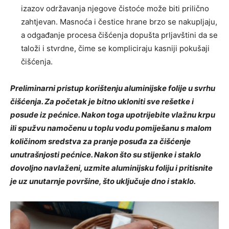
izazov održavanja njegove čistoće može biti prilično
zahtjevan. Masnoća i čestice hrane brzo se nakupljaju,
a odgađanje procesa čišćenja dopušta prljavštini da se
taloži i stvrdne, čime se kompliciraju kasniji pokušaji
čišćenja.
Preliminarni pristup korištenju aluminijske folije u svrhu
čišćenja. Za početak je bitno ukloniti sve rešetke i
posude iz pećnice. Nakon toga upotrijebite vlažnu krpu
ili spužvu namočenu u toplu vodu pomiješanu s malom
količinom sredstva za pranje posuđa za čišćenje
unutrašnjosti pećnice. Nakon što su stijenke i staklo
dovoljno navlaženi, uzmite aluminijsku foliju i pritisnite
je uz unutarnje površine, što uključuje dno i staklo.