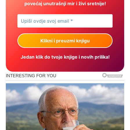
povećaj unutrašnji mir i živi sretnije!
Jedan klik do tvoje knjige i novih prilika!