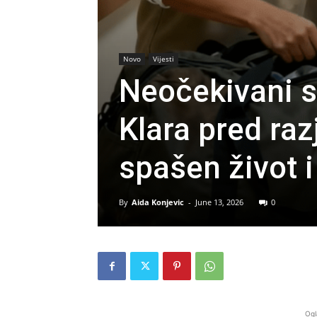
Novo
Vijesti
Neočekivani s
Klara pred ra
spašen život i
By
Aida Konjevic
-
June 13, 2026
0
Ogl