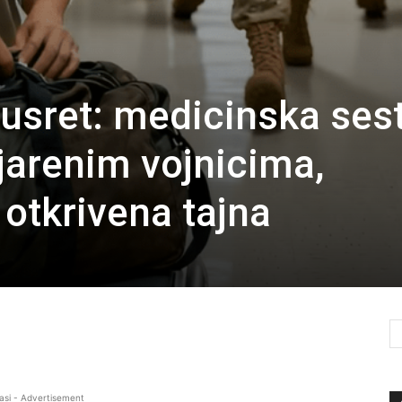
usret: medicinska ses
zjarenim vojnicima,
 otkrivena tajna
asi - Advertisement