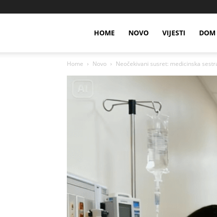
HOME
NOVO
VIJESTI
DOM 
Home
Novo
Neočekivani susret: medicinska sestra 