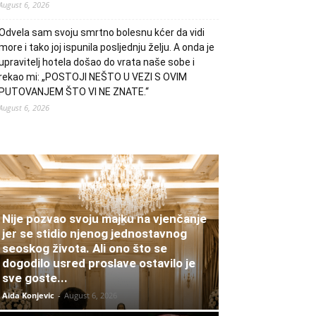
August 6, 2026
Odvela sam svoju smrtno bolesnu kćer da vidi
more i tako joj ispunila posljednju želju. A onda je
upravitelj hotela došao do vrata naše sobe i
rekao mi: „POSTOJI NEŠTO U VEZI S OVIM
PUTOVANJEM ŠTO VI NE ZNATE.“
August 6, 2026
Nije pozvao svoju majku na vjenčanje
jer se stidio njenog jednostavnog
seoskog života. Ali ono što se
dogodilo usred proslave ostavilo je
sve goste...
Aida Konjevic
-
August 6, 2026