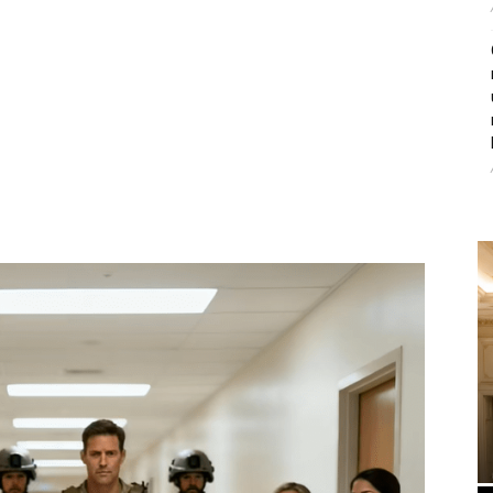
litice i stradala: Njen dečko Ilija glumio
, a onda je obdukcija otkrila jezivu istinu
ce i stradala: Njen dečko Ilija glumio ucveljenog udovca, a
ila jezivu istinu
45