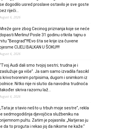
se dogodilo usred proslave ostavilo je sve goste
bez riječi…
August 6, 2026
Mreže gore zbog Cecinog priznanja koje se neće
dopasti Merlinu! Posle 31 godinu otkrila tajnu o
hitu “Beograd”!!!Evo šta se krije iza čuvene
pjesme CIJELI BALKAN U ŠOKU!!!!
August 6, 2026
“Tvoj Audi dali smo tvojoj sestri; trudna je i
zaslužuje ga više”. Ja sam samo izvadila fascikl
s krivotvorenim potpisima, dugom i snimkom iz
bolnice. Nitko nije ni slutio da navodna trudnoća
također skriva razornu laž…
August 6, 2026
„Tata je stavio nešto u trbuh moje sestre”, rekla
je sedmogodišnja djevojčica službeniku na
prijemnom pultu. Zatim je pojasnila: „Natjerao ju
je da to proguta i rekao joj da nikome ne kaže.”