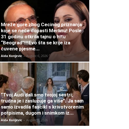
Mreže gore zbog Cecinog priznanja
koje se neće dopasti Merlinu! Posle
31 godinu otkrila tajnu o hitu
“Beograd”!!!Evo šta se krije iza
čuvene pjesme...
Aida Konjevic
-
August 6, 2026
“Tvoj Audi dali smo tvojoj sestri;
trudna je i zaslužuje ga više”. Ja sam
samo izvadila fascikl s krivotvorenim
potpisima, dugom i snimkom iz...
Aida Konjevic
-
August 6, 2026