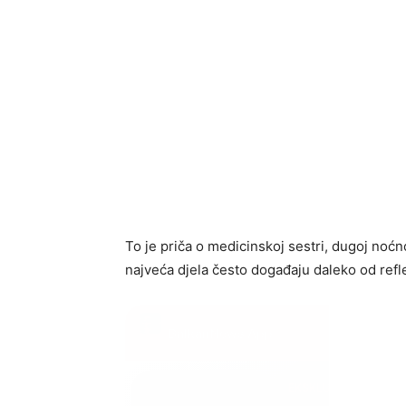
To je priča o medicinskoj sestri, dugoj noćn
najveća djela često događaju daleko od refle
BalkanNews App
EKSKLUZIVNO