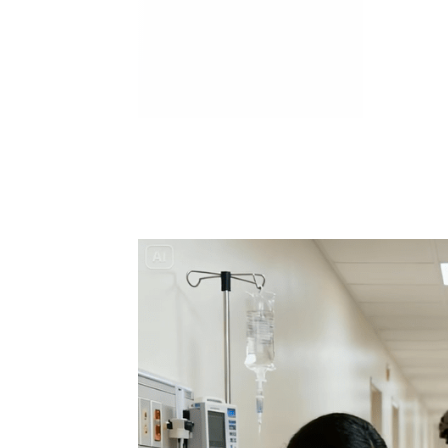
Marija je pala sa 
ucveljenog udovca
Marija je pala sa liti
onda je obdukcija otkr
1.0K
234
1