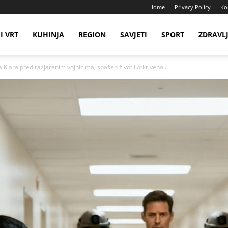
Home
Privacy Policy
Ko
I VRT
KUHINJA
REGION
SAVJETI
SPORT
ZDRAVL
Klara pred razjarenim vojnicima, spašen život i otkrivena...