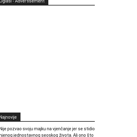
Oglasi - Advertisement
Najnovije
Nije pozvao svoju majku na vjenčanje jer se stidio
njenog jednostavnog seoskog života. Ali ono što