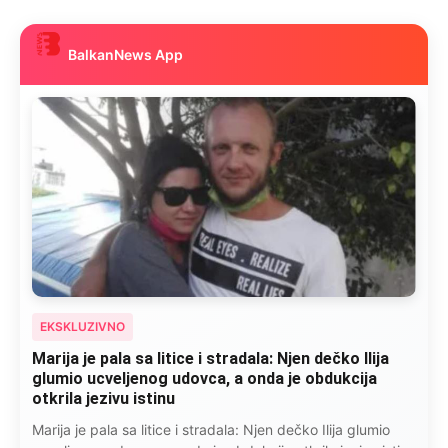
BalkanNews App
EKSKLUZIVNO
Kad se Marin suprug razbolio ona ga kupala,
pelene mu mijenjala: Jedno jutro je poslao po
čokoladu..
Kad se Marin suprug razbolio ona ga kupala, pelene mu