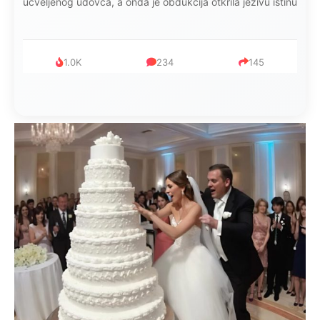
mijenjala: Jedno jutro je poslao po čokoladu..
999
321
234