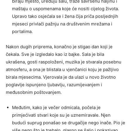
biraju mjesto, uređuju salu, traže savršenu haljinu i
maštaju o uspomenama koje će nositi cijelog života.
Upravo tako osjećala se i žena čija priča posljednjih
mjeseci privlači pažnju na društvenim mrežama i
portalima.
Nakon dugih priprema, konačno je stigao dan koji je
čekala. Sve je izgledalo kao iz bajke. Sala je bila
ukrašena, gosti raspoloženi, muzika je stvarala posebnu
atmosferu, a ona je blistala u vjenčanici koju je pažljivo
birala mjesecima. Vjerovala je da ulazi u novo životno
poglavlje ispunjeno ljubavlju, razumijevanjem i
međusobnim poštovanjem.
Međutim, kako je večer odmicala, počela je
primjećivati stvari koje su je uznemiravale. Njen
budući suprug ponašao se drugačije nego inače. Pio je
više nego što je trebalo, glasno se šalio i pokazivao