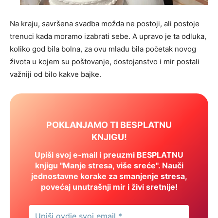
Na kraju, savršena svadba možda ne postoji, ali postoje
trenuci kada moramo izabrati sebe. A upravo je ta odluka,
koliko god bila bolna, za ovu mladu bila početak novog
života u kojem su poštovanje, dostojanstvo i mir postali
važniji od bilo kakve bajke.
POKLANJAMO TI BESPLATNU
KNJIGU!
Upiši svoj e-mail i preuzmi BESPLATNU
knjigu "Manje stresa, više sreće". Nauči
jednostavne korake za smanjenje stresa,
povećaj unutrašnji mir i živi sretnije!