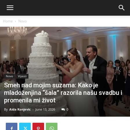
Home
Novo
Novo
Vijesti
Smeh nad mojim suzama: Kako je
mladoženjina “šala” razorila našu svadbu i
promenila mi život
By
Aida Konjevic
-
June 13, 2026
0