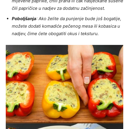
mljevene paprike, chili praha ili čak nasjeckane sušene
čili papričice u nadjev za dodatnu začinjenost.
Poboljšanja
: Ako želite da punjenje bude još bogatije,
možete dodati komadiće pečenog mesa ili kobasica u
nadjev, čime ćete obogatiti okus i teksturu.