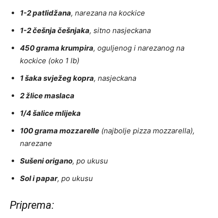
1-2 patlidžana
, narezana na kockice
1-2 češnja češnjaka
, sitno nasjeckana
450 grama krumpira
, oguljenog i narezanog na
kockice (oko 1 lb)
1 šaka svježeg kopra
, nasjeckana
2 žlice maslaca
1/4 šalice mlijeka
100 grama mozzarelle
(najbolje pizza mozzarella),
narezane
Sušeni origano
, po ukusu
Sol i papar
, po ukusu
Priprema: