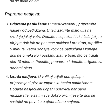
da se malo ohladi.
Priprema nadjeva:
Priprema patlidžana
: U međuvremenu, pripremite
nadjev od patlidžana. U tavi zagrijte malo ulja na
srednje jakoj vatri. Dodajte nasjeckani luk i češnjak, te
pirjajte dok luk ne postane staklast i proziran, otprilike
5 minuta. Zatim dodajte kockice patlidžana i kuhajte
dok ne omekšaju i postanu zlatne boje, što će trajati
oko 10 minuta. Posolite, popaprite i dodajte origano za
dodatni okus.
Izrada nadjeva
: U velikoj zdjeli pomiješajte
pripremljeni pire krumpir s kuhanim patlidžanom.
Dodajte nasjeckani kopar i polovicu naribane
mozzarelle, a zatim sve dobro promiješajte dok se
sastojci ne povežu u ujednačenu smjesu.