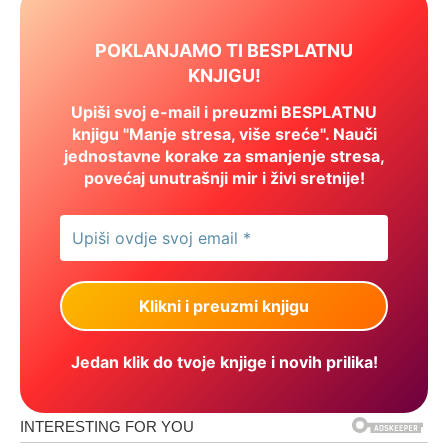
POKLANJAMO TI BESPLATNU
KNJIGU!
Upiši svoj e-mail i preuzmi BESPLATNU
knjigu "Manje stresa, više sreće". Nauči
jednostavne korake za smanjenje stresa,
povećaj unutrašnji mir i živi sretnije!
Jedan klik do tvoje knjige i novih prilika!