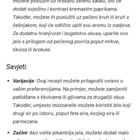
možete poslužiti uz hrskavu zelenu salatu, što će
dodati svježinu i kontrast kremastim paprikama.
Također, možete ih poslužiti uz pečeni kruh ili kruh s
češnjakom, koji će odlično upiti svu aromu iz nadjeva.
Za dodatnu hranjivost i bogatstvo okusa, uparite ovo
jelo s prilogom od pečenog povrća poput mrkve,
tikvica ili brokule.
Savjeti:
Varijacije
: Ovaj recept možete prilagoditi ovisno o
vašim preferencijama. Na primjer, možete zamijeniti
patlidžane s tikvicama ili gljivama za drugačiji okus.
Također, umjesto mozzarelle možete koristiti bilo koji
drugi sir po izboru, poput feta sira, kozjeg sira ili
parmezana.
Začini
: Ako volite pikantnija jela, možete dodati malo