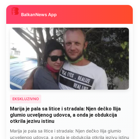
BalkanNews App
EKSKLUZIVNO
Marija je pala sa litice i stradala: Njen dečko Ilija
glumio ucveljenog udovca, a onda je obdukcija
otkrila jezivu istinu
Marija je pala sa litice i stradala: Njen dečko Ilija glumio
ucveljenog udovca, a onda je obdukcija otkrila jezivu istinu