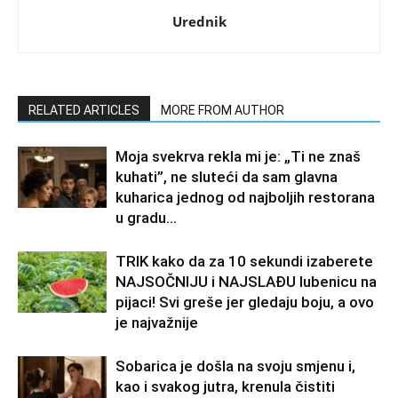
Urednik
RELATED ARTICLES
MORE FROM AUTHOR
Moja svekrva rekla mi je: „Ti ne znaš
kuhati”, ne sluteći da sam glavna
kuharica jednog od najboljih restorana
u gradu…
TRIK kako da za 10 sekundi izaberete
NAJSOČNIJU i NAJSLAĐU lubenicu na
pijaci! Svi greše jer gledaju boju, a ovo
je najvažnije
Sobarica je došla na svoju smjenu i,
kao i svakog jutra, krenula čistiti