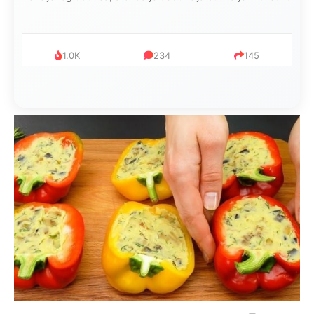
1.0K
234
145