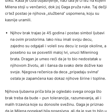
sliku. Kada je čula objašnjenje, nacrtala je crtež na kojem
Milena stoji u venčanici, dok joj Gaga pruža ruke. Taj dečji
crtež postao je njihova „službena“ uspomena, koju su
kasnije uramili.
Njihov brak trajao je 45 godina i postao simbol ljubavi
na ovim prostorima. Iako nisu imali svoju decu,
zajedno su odgajali i voleli svu decu iz svoje okoline, a
posebno su se posvetili maloj Ivi, unuci Mileninog
brata. Dragan je umeo reći da je to bio nedostatak u
njihovom životu, ali i šansa da svako dete dožive kao
svoje. Njegova rečenica da deca „pripadaju svima“
ostala je zapamćena kao dokaz njihove širine i topline.
Njihova ljubavna priča bila je ogledalo svega onoga što
brak treba da bude – pun tolerancije, razumevanja, ali i
malih trzavica koje su donosile svežinu. Gaga je priznao
da je Milena ponekad bila posesivna, ali da je sve to bilo u