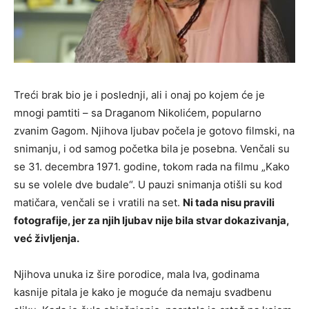
Treći brak bio je i poslednji, ali i onaj po kojem će je
mnogi pamtiti – sa Draganom Nikolićem, popularno
zvanim Gagom. Njihova ljubav počela je gotovo filmski, na
snimanju, i od samog početka bila je posebna. Venčali su
se 31. decembra 1971. godine, tokom rada na filmu „Kako
su se volele dve budale“. U pauzi snimanja otišli su kod
matičara, venčali se i vratili na set.
Ni tada nisu pravili
fotografije, jer za njih ljubav nije bila stvar dokazivanja,
već življenja.
Njihova unuka iz šire porodice, mala Iva, godinama
kasnije pitala je kako je moguće da nemaju svadbenu