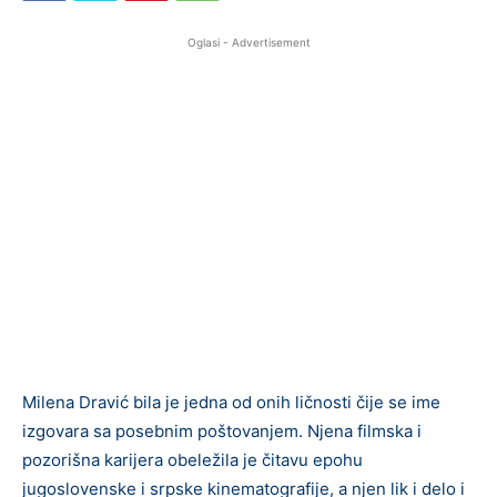
Oglasi - Advertisement
Milena Dravić bila je jedna od onih ličnosti čije se ime
izgovara sa posebnim poštovanjem. Njena filmska i
pozorišna karijera obeležila je čitavu epohu
jugoslovenske i srpske kinematografije, a njen lik i delo i