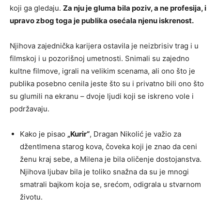
koji ga gledaju.
Za nju je gluma bila poziv, a ne profesija, i
upravo zbog toga je publika osećala njenu iskrenost.
Njihova zajednička karijera ostavila je neizbrisiv trag i u
filmskoj i u pozorišnoj umetnosti. Snimali su zajedno
kultne filmove, igrali na velikim scenama, ali ono što je
publika posebno cenila jeste što su i privatno bili ono što
su glumili na ekranu – dvoje ljudi koji se iskreno vole i
podržavaju.
Kako je pisao
„Kurir“
, Dragan Nikolić je važio za
džentlmena starog kova, čoveka koji je znao da ceni
ženu kraj sebe, a Milena je bila oličenje dostojanstva.
Njihova ljubav bila je toliko snažna da su je mnogi
smatrali bajkom koja se, srećom, odigrala u stvarnom
životu.