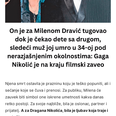
Njena smrt ostavila je prazninu koju je teško popuniti, ali i
sećanje koje se čuva i prenosi. Za publiku, Milena će
zauvek biti simbol one iskrene umetnosti kakva danas
retko postoji. Za svoje najbliže, bila je oslonac, partner i
prijatelj.
A za Dragana Nikolića, bila je ljubav koja traje i