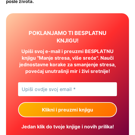
posle života.
POKLANJAMO TI BESPLATNU
KNJIGU!
Upiši svoj e-mail i preuzmi BESPLATNU
knjigu "Manje stresa, više sreće". Nauči
jednostavne korake za smanjenje stresa,
povećaj unutrašnji mir i živi sretnije!
Jedan klik do tvoje knjige i novih prilika!