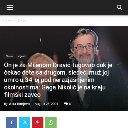
Home
Novo
Novo
Vijesti
On je za Milenom Dravić tugovao dok je
čekao dete sa drugom, sledeći muž joj
umro u 34-oj pod nerazjašnjenim
okolnostima: Gaga Nikolić je na kraju
filmski zaveo
By
Aida Konjevic
-
August 23, 2025
0