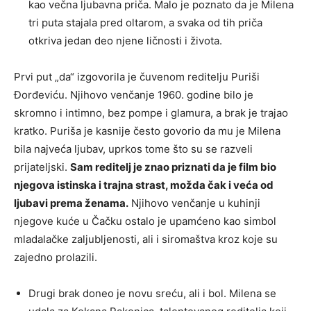
kao večna ljubavna priča. Malo je poznato da je Milena
tri puta stajala pred oltarom, a svaka od tih priča
otkriva jedan deo njene ličnosti i života.
Prvi put „da“ izgovorila je čuvenom reditelju Puriši
Đorđeviću. Njihovo venčanje 1960. godine bilo je
skromno i intimno, bez pompe i glamura, a brak je trajao
kratko. Puriša je kasnije često govorio da mu je Milena
bila najveća ljubav, uprkos tome što su se razveli
prijateljski.
Sam reditelj je znao priznati da je film bio
njegova istinska i trajna strast, možda čak i veća od
ljubavi prema ženama.
Njihovo venčanje u kuhinji
njegove kuće u Čačku ostalo je upamćeno kao simbol
mladalačke zaljubljenosti, ali i siromaštva kroz koje su
zajedno prolazili.
Drugi brak doneo je novu sreću, ali i bol. Milena se