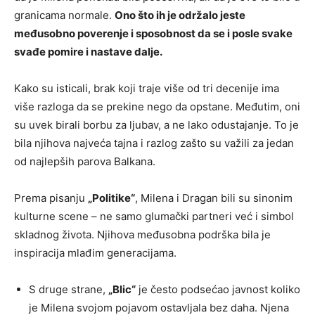
granicama normale.
Ono što ih je održalo jeste
međusobno poverenje i sposobnost da se i posle svake
svađe pomire i nastave dalje.
Kako su isticali, brak koji traje više od tri decenije ima
više razloga da se prekine nego da opstane. Međutim, oni
su uvek birali borbu za ljubav, a ne lako odustajanje. To je
bila njihova najveća tajna i razlog zašto su važili za jedan
od najlepših parova Balkana.
Prema pisanju
„Politike“
, Milena i Dragan bili su sinonim
kulturne scene – ne samo glumački partneri već i simbol
skladnog života. Njihova međusobna podrška bila je
inspiracija mlađim generacijama.
S druge strane,
„Blic“
je često podsećao javnost koliko
je Milena svojom pojavom ostavljala bez daha. Njena