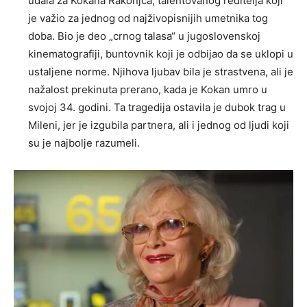
udala za Kokana Rakonjca, talentovanog reditelja koji
je važio za jednog od najživopisnijih umetnika tog
doba. Bio je deo „crnog talasa“ u jugoslovenskoj
kinematografiji, buntovnik koji je odbijao da se uklopi u
ustaljene norme. Njihova ljubav bila je strastvena, ali je
nažalost prekinuta prerano, kada je Kokan umro u
svojoj 34. godini. Ta tragedija ostavila je dubok trag u
Mileni, jer je izgubila partnera, ali i jednog od ljudi koji
su je najbolje razumeli.