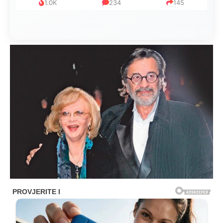
1.0K
234
145