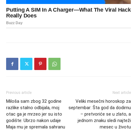
Previous article
Next article
Miloša sam zbog 32 godine
Veliki mesečni horoskop za
razlike stalno odbijala, moj
septembar: Šta god da dodirnu
otac ga je mrzeo jer su isto
– pretvoriće se u zlato, a
godište: Ubrzo nakon udaje
jednom znaku sledi najteži
Maja mu je spremala sahranu
mesec u životu