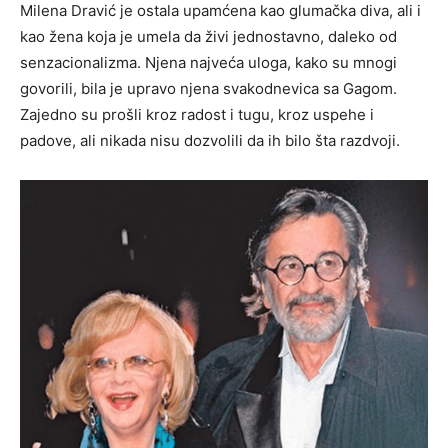
Milena Dravić je ostala upamćena kao glumačka diva, ali i
kao žena koja je umela da živi jednostavno, daleko od
senzacionalizma. Njena najveća uloga, kako su mnogi
govorili, bila je upravo njena svakodnevica sa Gagom.
Zajedno su prošli kroz radost i tugu, kroz uspehe i
padove, ali nikada nisu dozvolili da ih bilo šta razdvoji.