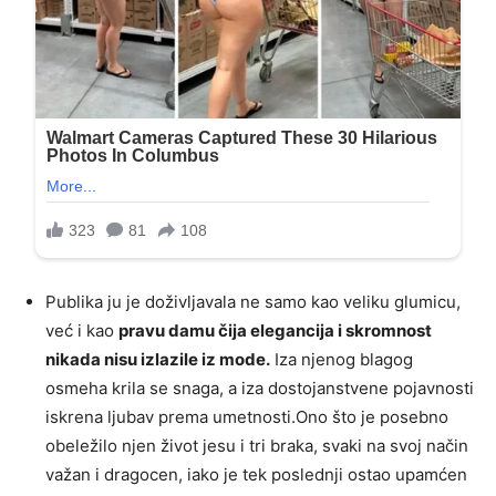
Publika ju je doživljavala ne samo kao veliku glumicu,
već i kao
pravu damu čija elegancija i skromnost
nikada nisu izlazile iz mode.
Iza njenog blagog
osmeha krila se snaga, a iza dostojanstvene pojavnosti
iskrena ljubav prema umetnosti.Ono što je posebno
obeležilo njen život jesu i tri braka, svaki na svoj način
važan i dragocen, iako je tek poslednji ostao upamćen