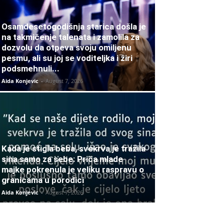
Osamdesetogodišnja starica došla je
na takmičenje talenata i zamolila za
dozvolu da otpeva svoju omiljenu
pesmu, ali su joj se voditeljka i žiri
podsmehnuli...
Aida Konjevic
-
August 7, 2026
Kada je stigla beba, svekrva je tražila
sina samo za sebe: Priča mlade
majke pokrenula je veliku raspravu o
granicama u porodici
Aida Konjevic
-
August 7, 2026