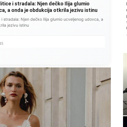
litice i stradala: Njen dečko Ilija glumio
, a onda je obdukcija otkrila jezivu istinu
ce i stradala: Njen dečko Ilija glumio ucveljenog udovca, a
ila jezivu istinu
45