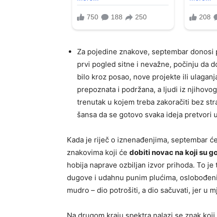
Za pojedine znakove, septembar donosi pr
prvi pogled sitne i nevažne, počinju da 
bilo kroz posao, nove projekte ili ulaganj
prepoznata i podržana, a ljudi iz njihovog
trenutak u kojem treba zakoračiti bez strah
šansa da se gotovo svaka ideja pretvori 
Kada je riječ o iznenađenjima, septembar će
znakovima koji će
dobiti novac na koji su g
hobija naprave ozbiljan izvor prihoda. To j
dugove i udahnu punim plućima, oslobođeni t
mudro – dio potrošiti, a dio sačuvati, jer u 
Na drugom kraju spektra nalazi se znak koji ć