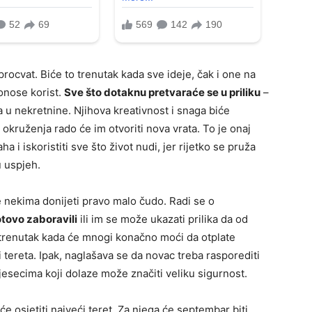
ocvat. Biće to trenutak kada sve ideje, čak i one na
donose korist.
Sve što dotaknu pretvaraće se u priliku
–
a u nekretnine. Njihova kreativnost i snaga biće
 okruženja rado će im otvoriti nova vrata. To je onaj
a i iskoristiti sve što život nudi, jer rijetko se pruža
u uspjeh.
 nekima donijeti pravo malo čudo. Radi se o
otovo zaboravili
ili im se može ukazati prilika da od
e trenutak kada će mnogi konačno moći da otplate
ereta. Ipak, naglašava se da novac treba rasporediti
mjesecima koji dolaze može značiti veliku sigurnost.
e osjetiti najveći teret. Za njega će septembar biti