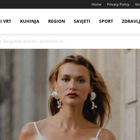
Home
Privacy Policy
Ko
I VRT
KUHINJA
REGION
SAVJETI
SPORT
ZDRAVL
 Šta god da dodirnu – pretvoriće se...