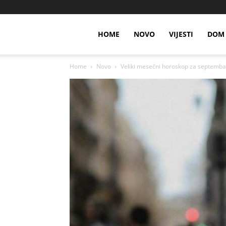
HOME
NOVO
VIJESTI
DOM 
Home
Novo
Veliki mesečni horoskop za septembar: