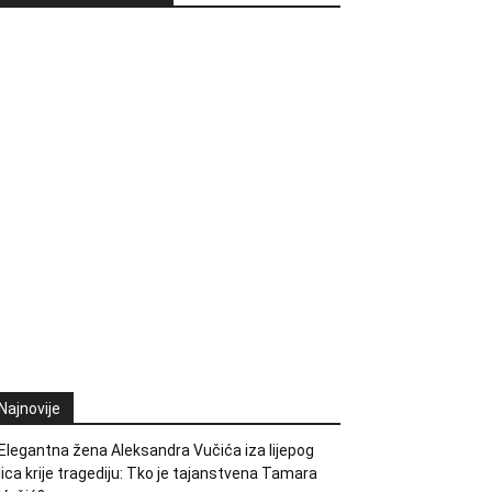
Najnovije
Elegantna žena Aleksandra Vučića iza lijepog
lica krije tragediju: Tko je tajanstvena Tamara