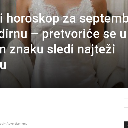
i horoskop za septemb
dirnu – pretvoriće se u
m znaku sledi najteži
tu
asi - Advertisement