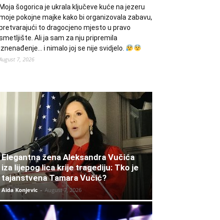
Moja šogorica je ukrala ključeve kuće na jezeru
moje pokojne majke kako bi organizovala zabavu,
pretvarajući to dragocjeno mjesto u pravo
smetljište. Ali ja sam za nju pripremila
iznenađenje… i nimalo joj se nije svidjelo.
August 7, 2026
Elegantna žena Aleksandra Vučića
iza lijepog lica krije tragediju: Tko je
tajanstvena Tamara Vučić?
Aida Konjevic
-
August 7, 2026