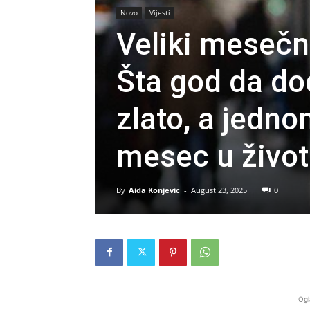
Novo
Vijesti
Veliki mesečn
Šta god da do
zlato, a jedno
mesec u živo
By
Aida Konjevic
-
August 23, 2025
0
Ogl