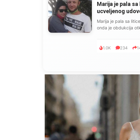
Marija je pala sa 
ucveljenog udovca
Marija je pala sa liti
onda je obdukcija otkr
1.0K
234
1