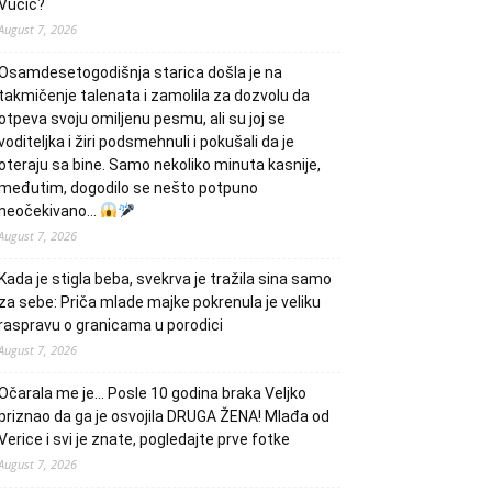
Vučić?
August 7, 2026
Osamdesetogodišnja starica došla je na
takmičenje talenata i zamolila za dozvolu da
otpeva svoju omiljenu pesmu, ali su joj se
voditeljka i žiri podsmehnuli i pokušali da je
oteraju sa bine. Samo nekoliko minuta kasnije,
međutim, dogodilo se nešto potpuno
neočekivano…
August 7, 2026
Kada je stigla beba, svekrva je tražila sina samo
za sebe: Priča mlade majke pokrenula je veliku
raspravu o granicama u porodici
August 7, 2026
Očarala me je… Posle 10 godina braka Veljko
priznao da ga je osvojila DRUGA ŽENA! Mlađa od
Verice i svi je znate, pogledajte prve fotke
August 7, 2026