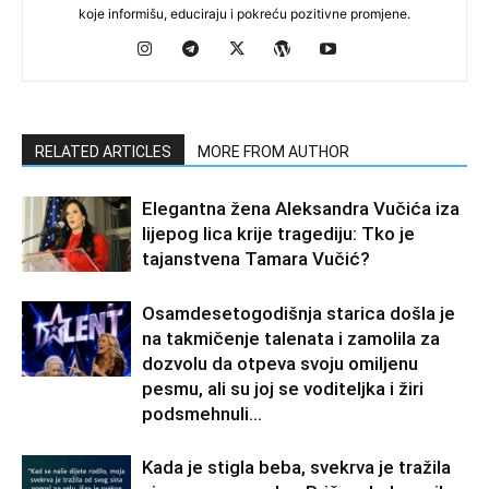
koje informišu, educiraju i pokreću pozitivne promjene.
RELATED ARTICLES
MORE FROM AUTHOR
Elegantna žena Aleksandra Vučića iza
lijepog lica krije tragediju: Tko je
tajanstvena Tamara Vučić?
Osamdesetogodišnja starica došla je
na takmičenje talenata i zamolila za
dozvolu da otpeva svoju omiljenu
pesmu, ali su joj se voditeljka i žiri
podsmehnuli...
Kada je stigla beba, svekrva je tražila