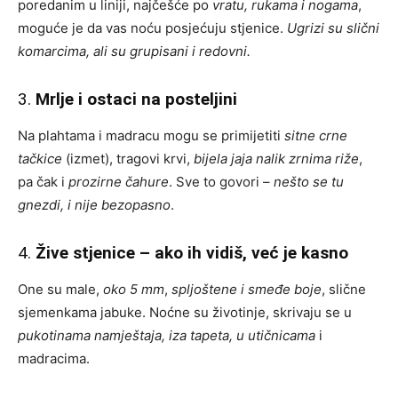
poredanim u liniji, najčešće po
vratu, rukama i nogama
,
moguće je da vas noću posjećuju stjenice.
Ugrizi su slični
komarcima, ali su grupisani i redovni.
3.
Mrlje i ostaci na posteljini
Na plahtama i madracu mogu se primijetiti
sitne crne
tačkice
(izmet), tragovi krvi,
bijela jaja nalik zrnima riže
,
pa čak i
prozirne čahure
. Sve to govori –
nešto se tu
gnezdi, i nije bezopasno
.
4.
Žive stjenice – ako ih vidiš, već je kasno
One su male,
oko 5 mm
,
spljoštene i smeđe boje
, slične
sjemenkama jabuke. Noćne su životinje, skrivaju se u
pukotinama namještaja, iza tapeta, u utičnicama
i
madracima.