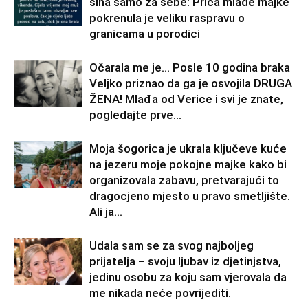
sina samo za sebe: Priča mlade majke
pokrenula je veliku raspravu o
granicama u porodici
Očarala me je… Posle 10 godina braka
Veljko priznao da ga je osvojila DRUGA
ŽENA! Mlađa od Verice i svi je znate,
pogledajte prve...
Moja šogorica je ukrala ključeve kuće
na jezeru moje pokojne majke kako bi
organizovala zabavu, pretvarajući to
dragocjeno mjesto u pravo smetljište.
Ali ja...
Udala sam se za svog najboljeg
prijatelja – svoju ljubav iz djetinjstva,
jedinu osobu za koju sam vjerovala da
me nikada neće povrijediti.