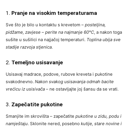
1.
Pranje na visokim temperaturama
Sve što je bilo u kontaktu s krevetom –
posteljina,
pidžame, zavjese
–
perite na najmanje 60°C
, a nakon toga
sušite u sušilici na najjačoj temperaturi.
Toplina ubija sve
stadije razvoja stjenica.
2.
Temeljno usisavanje
Usisavaj madrace, podove, rubove kreveta i pukotine
svakodnevno.
Nakon svakog usisavanja odmah bacite
vrećicu iz usisivača
– ne ostavljajte joj šansu da se vrati.
3.
Zapečatite pukotine
Smanjite im skrovišta – zapečatite
pukotine u zidu, podu i
namještaju
. Sklonite nered, posebno
kutije, stare novine i