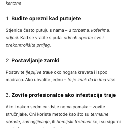
kartone
.
1.
Budite oprezni kad putujete
Stjenice često putuju s nama – u
torbama, koferima,
odjeći
. Kad se vratite s puta,
odmah operite sve i
prekontrolišite prtljag
.
2.
Postavljanje zamki
Postavite
ljepljive trake
oko nogara kreveta i ispod
madraca. Ako uhvatite jednu –
to je znak da ih ima više
.
3.
Zovite profesionalce ako infestacija traje
Ako i nakon sedmicu-dvije nema pomaka – zovite
stručnjake. Oni koriste metode kao što su
termalne
obrade
,
zamagljivanje
, ili
hemijski tretmani
koji su sigurni