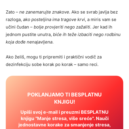
Zato –
ne zanemarujte znakove
. Ako se svrab javlja bez
razloga,
ako posteljina ima tragove krvi
, a miris vam se
učini čudan –
bolje provjeriti nego zažaliti
. Jer kad ih
jednom pustite unutra,
biće ih teže izbaciti nego rodbinu
koja dođe nenajavljena
.
Ako želiš, mogu ti pripremiti i praktični vodič za
dezinfekciju sobe korak po korak – samo reci.
POKLANJAMO TI BESPLATNU
KNJIGU!
Upiši svoj e-mail i preuzmi BESPLATNU
knjigu "Manje stresa, više sreće". Nauči
jednostavne korake za smanjenje stresa,