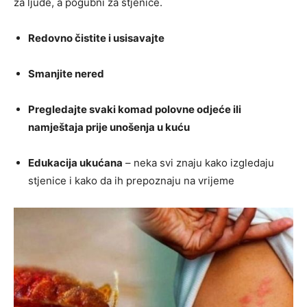
za ljude, a pogubni za stjenice.
Redovno čistite i usisavajte
Smanjite nered
Pregledajte svaki komad polovne odjeće ili
namještaja prije unošenja u kuću
Edukacija ukućana
– neka svi znaju kako izgledaju
stjenice i kako da ih prepoznaju na vrijeme