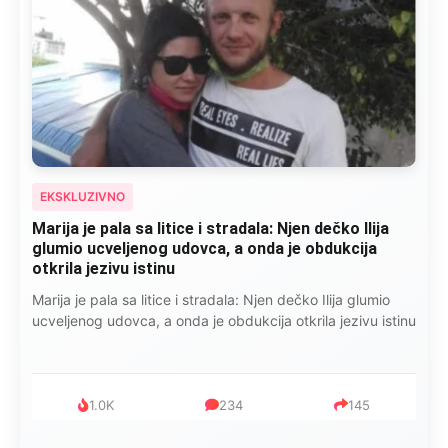
EKSKLUZIVNO
Kad se Marin suprug razbolio ona ga kupala,
pelene mu mijenjala: Jedno jutro je poslao po
čokoladu..
Kad se Marin suprug razbolio ona ga kupala, pelene mu
mijenjala: Jedno jutro je poslao po čokoladu..
999
321
234