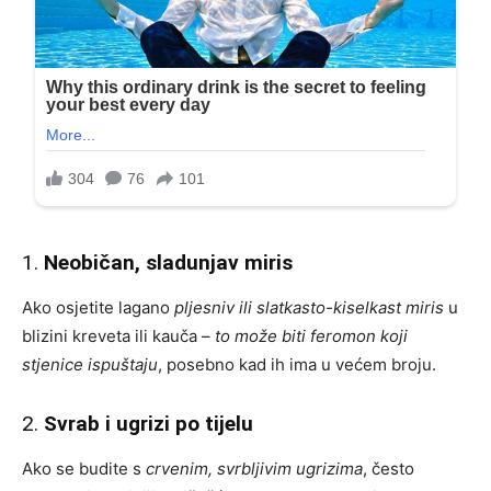
1.
Neobičan, sladunjav miris
Ako osjetite lagano
pljesniv ili slatkasto-kiselkast miris
u
blizini kreveta ili kauča –
to može biti feromon koji
stjenice ispuštaju
, posebno kad ih ima u većem broju.
2.
Svrab i ugrizi po tijelu
Ako se budite s
crvenim, svrbljivim ugrizima
, često