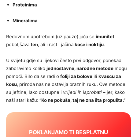
Proteinima
Mineralima
Redovnom upotrebom (uz pauze) jača se
imunitet
,
poboljšava
ten
, ali i rast i jačina
kose i noktiju
.
U svijetu gdje su lijekovi često prvi odgovor, ponekad
zaboravimo koliko
jednostavne, narodne metode
mogu
pomoći. Bilo da se radi o
foliji za bolove
ili
kvascu za
kosu
, priroda nas ne ostavlja praznih ruku. Ove metode
su jeftine, lako dostupne i
vrijedi ih isprobati
– jer, kako
naši stari kažu:
“Ko ne pokuša, taj ne zna šta propušta.”
POKLANJAMO TI BESPLATNU