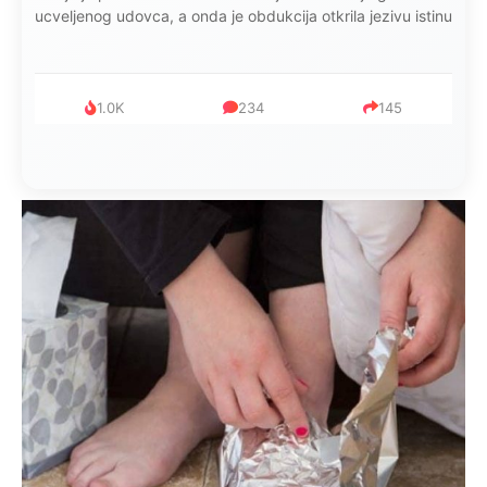
ucveljenog udovca, a onda je obdukcija otkrila jezivu istinu
1.0K
234
145