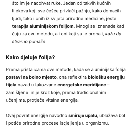
što im je nadohvat ruke. Jedan od takvih kućnih
lijekova koji sve češće privlači pažnju, kako domaćih
ljudi, tako i onih iz svijeta prirodne medicine, jeste
terapija aluminijskom folijom
. Mnogi se iznenade kad
čuju za ovu metodu, ali oni koji su je probali,
kažu da
stvarno pomaže
.
Kako djeluje folija?
Prema pristalicama ove metode, kada se aluminijska folija
postavi na bolno mjesto
, ona reflektira
biološku energiju
tijela
nazad u takozvane
energetske meridijane
–
zamišljene linije kroz koje, prema tradicionalnim
učenjima, protječe vitalna energija.
Ovaj povrat energije navodno
smiruje upalu
, ublažava bol
i potiče prirodne procese iscjeljenja u organizmu.