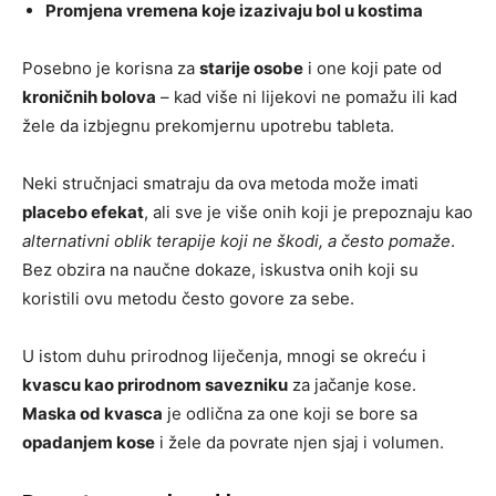
Promjena vremena koje izazivaju bol u kostima
Posebno je korisna za
starije osobe
i one koji pate od
kroničnih bolova
– kad više ni lijekovi ne pomažu ili kad
žele da izbjegnu prekomjernu upotrebu tableta.
Neki stručnjaci smatraju da ova metoda može imati
placebo efekat
, ali sve je više onih koji je prepoznaju kao
alternativni oblik terapije koji ne škodi, a često pomaže
.
Bez obzira na naučne dokaze, iskustva onih koji su
koristili ovu metodu često govore za sebe.
U istom duhu prirodnog liječenja, mnogi se okreću i
kvascu kao prirodnom savezniku
za jačanje kose.
Maska od kvasca
je odlična za one koji se bore sa
opadanjem kose
i žele da povrate njen sjaj i volumen.