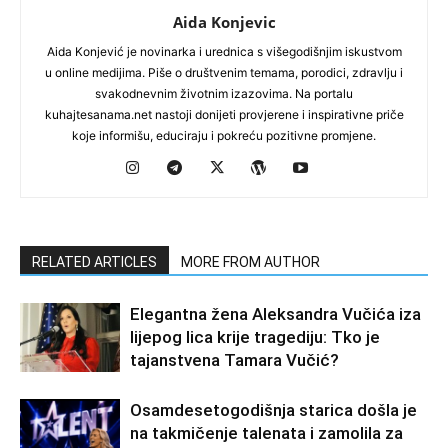
Aida Konjevic
Aida Konjević je novinarka i urednica s višegodišnjim iskustvom
u online medijima. Piše o društvenim temama, porodici, zdravlju i
svakodnevnim životnim izazovima. Na portalu
kuhajtesanama.net nastoji donijeti provjerene i inspirativne priče
koje informišu, educiraju i pokreću pozitivne promjene.
RELATED ARTICLES
MORE FROM AUTHOR
Elegantna žena Aleksandra Vučića iza
lijepog lica krije tragediju: Tko je
tajanstvena Tamara Vučić?
Osamdesetogodišnja starica došla je
na takmičenje talenata i zamolila za