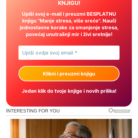
KNJIGU!
Upiši svoj e-mail i preuzmi BESPLATNU
knjigu "Manje stresa, više sreće". Nauči
jednostavne korake za smanjenje stresa,
povećaj unutrašnji mir i živi sretnije!
Jedan klik do tvoje knjige i novih prilika!