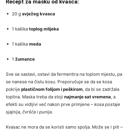
Recept za masku od kvasca:
20 g
svježeg kvasca
1 kašika
toplog mlijeka
1 kašika
meda
1
žumance
Sve se sastavi, ostavi da fermentira na toplom mjestu, pa
se nanese na čistu kosu. Preporučuje se da se kosa
pokrije
plastičnom folijom i peškirom
, da bi se zadržala
toplina. Maska treba da stoji
najmanje sat vremena
, a
efekti su vidljivi već nakon prve primjene –
kosa postaje
sjajnija, čvršća i punija
.
Kvasac ne mora da se koristi samo spolja. Može se i piti –