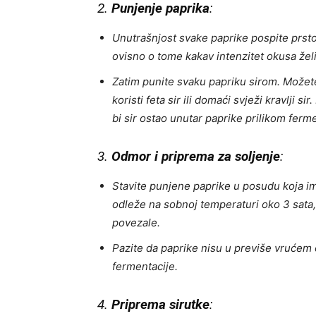
2.
Punjenje paprika
:
Unutrašnjost svake paprike pospite prstoh
ovisno o tome kakav intenzitet okusa želi
Zatim punite svaku papriku sirom. Možete k
koristi feta sir ili domaći svježi kravlji 
bi sir ostao unutar paprike prilikom ferme
3.
Odmor i priprema za soljenje
:
Stavite punjene paprike u posudu koja im
odleže na sobnoj temperaturi oko 3 sata,
povezale.
Pazite da paprike nisu u previše vrućem o
fermentacije.
4.
Priprema sirutke
: