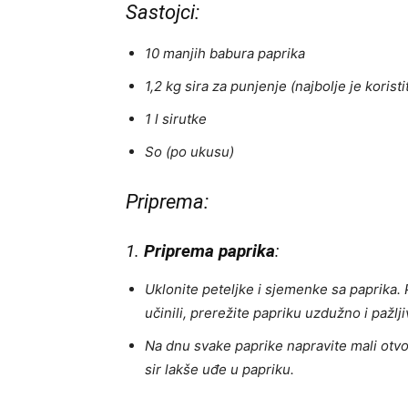
Sastojci:
10 manjih babura paprika
1,2 kg sira za punjenje (najbolje je koristit
1 l sirutke
So (po ukusu)
Priprema:
1.
Priprema paprika
:
Uklonite peteljke i sjemenke sa paprika. 
učinili, prerežite papriku uzdužno i pažlj
Na dnu svake paprike napravite mali otvor
sir lakše uđe u papriku.