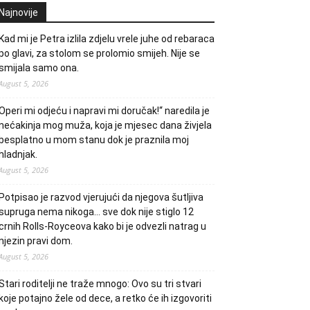
Najnovije
Kad mi je Petra izlila zdjelu vrele juhe od rebaraca
po glavi, za stolom se prolomio smijeh. Nije se
smijala samo ona.
August 5, 2026
Operi mi odjeću i napravi mi doručak!“ naredila je
nećakinja mog muža, koja je mjesec dana živjela
besplatno u mom stanu dok je praznila moj
hladnjak.
August 5, 2026
Potpisao je razvod vjerujući da njegova šutljiva
supruga nema nikoga… sve dok nije stiglo 12
crnih Rolls-Royceova kako bi je odvezli natrag u
njezin pravi dom.
August 5, 2026
Stari roditelji ne traže mnogo: Ovo su tri stvari
koje potajno žele od dece, a retko će ih izgovoriti