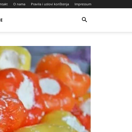
ntakt
O nama
Pravila i uslovi korištenja
Impressum
JE