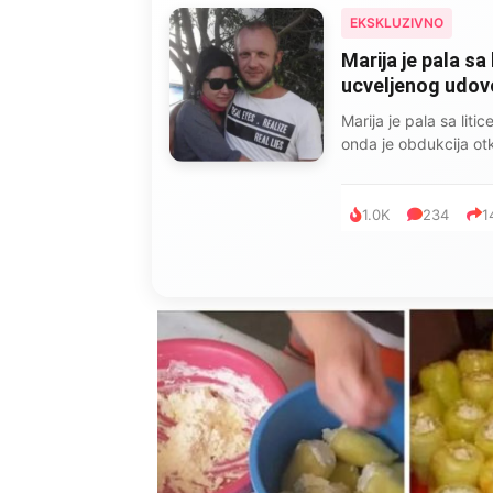
EKSKLUZIVNO
Marija je pala sa 
ucveljenog udovca
Marija je pala sa liti
onda je obdukcija otkr
1.0K
234
1