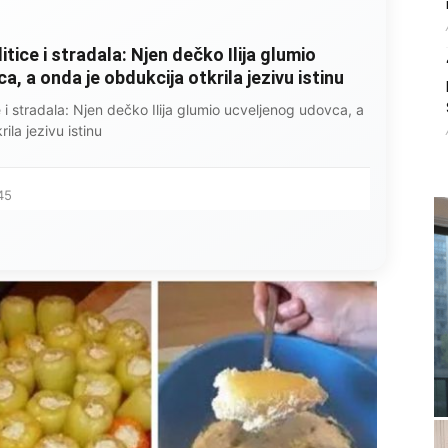
litice i stradala: Njen dečko Ilija glumio
, a onda je obdukcija otkrila jezivu istinu
ce i stradala: Njen dečko Ilija glumio ucveljenog udovca, a
ila jezivu istinu
45