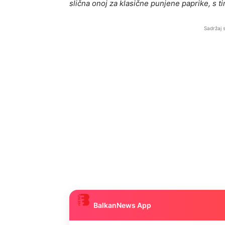
slična onoj za klasične punjene paprike, s t
Sadržaj 
BalkanNews App