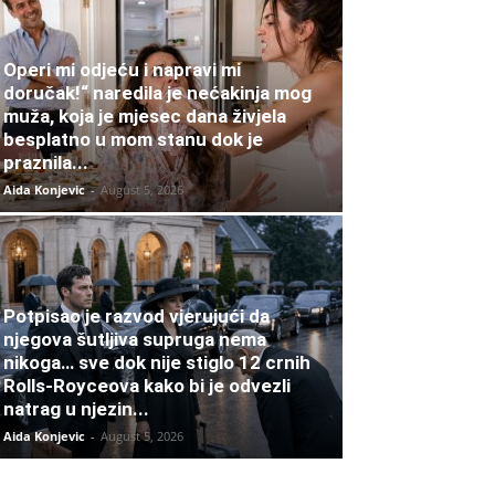
Operi mi odjeću i napravi mi
doručak!“ naredila je nećakinja mog
muža, koja je mjesec dana živjela
besplatno u mom stanu dok je
praznila...
Aida Konjevic
-
August 5, 2026
Potpisao je razvod vjerujući da
njegova šutljiva supruga nema
nikoga… sve dok nije stiglo 12 crnih
Rolls-Royceova kako bi je odvezli
natrag u njezin...
Aida Konjevic
-
August 5, 2026