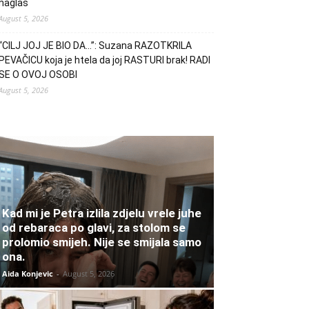
naglas
August 5, 2026
“CILJ JOJ JE BIO DA…”: Suzana RAZOTKRILA
PEVAČICU koja je htela da joj RASTURI brak! RADI
SE O OVOJ OSOBI
August 5, 2026
Kad mi je Petra izlila zdjelu vrele juhe
od rebaraca po glavi, za stolom se
prolomio smijeh. Nije se smijala samo
ona.
Aida Konjevic
-
August 5, 2026