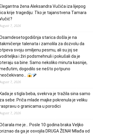
Elegantna žena Aleksandra Vučića iza lijepog
lica krije tragediju: Tko je tajanstvena Tamara
Vučić?
August 7, 2026
Osamdesetogodišnja starica došla je na
takmičenje talenata i zamolila za dozvolu da
otpeva svoju omiljenu pesmu, ali su joj se
voditeljka i žiri podsmehnuli i pokušali da je
oteraju sa bine. Samo nekoliko minuta kasnije,
međutim, dogodilo se nešto potpuno
neočekivano…
August 7, 2026
Kada je stigla beba, svekrva je tražila sina samo
za sebe: Priča mlade majke pokrenula je veliku
raspravu o granicama u porodici
August 7, 2026
Očarala me je… Posle 10 godina braka Veljko
priznao da ga je osvojila DRUGA ŽENA! Mlađa od