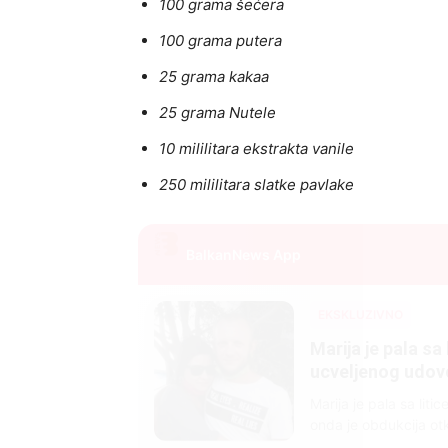
100 grama šećera
100 grama putera
25 grama kakaa
25 grama Nutele
10 mililitara ekstrakta vanile
250 mililitara slatke pavlake
BalkanNews App
EKSKLUZIVNO
Marija je pala sa 
ucveljenog udovca
Marija je pala sa liti
onda je obdukcija otkr