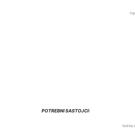
Ogl
POTREBNI SASTOJCI:
Sadržaj 