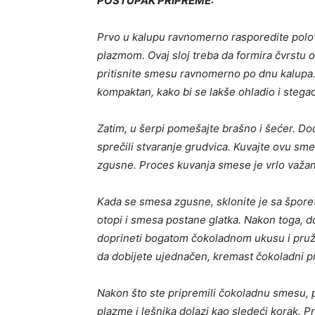
POSTUPAK PRIPREME:
Prvo u kalupu ravnomerno rasporedite pol
plazmom. Ovaj sloj treba da formira čvrstu o
pritisnite smesu ravnomerno po dnu kalupa. S
kompaktan, kako bi se lakše ohladio i stegao
Zatim, u šerpi pomešajte brašno i šećer. D
sprečili stvaranje grudvica. Kuvajte ovu sm
zgusne. Proces kuvanja smese je vrlo važan j
Kada se smesa zgusne, sklonite je sa šporet
otopi i smesa postane glatka. Nakon toga, 
doprineti bogatom čokoladnom ukusu i pruži
da dobijete ujednačen, kremast čokoladni pr
Nakon što ste pripremili čokoladnu smesu, 
plazme i lešnika dolazi kao sledeći korak. 