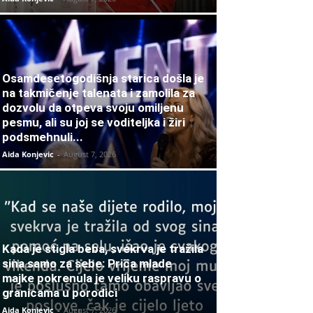
Osamdesetogodišnja starica došla je
na takmičenje talenata i zamolila za
dozvolu da otpeva svoju omiljenu
pesmu, ali su joj se voditeljka i žiri
podsmehnuli...
Aida Konjevic
-
August 7, 2026
Kada je stigla beba, svekrva je tražila
sina samo za sebe: Priča mlade
majke pokrenula je veliku raspravu o
granicama u porodici
Aida Konjevic
-
August 7, 2026