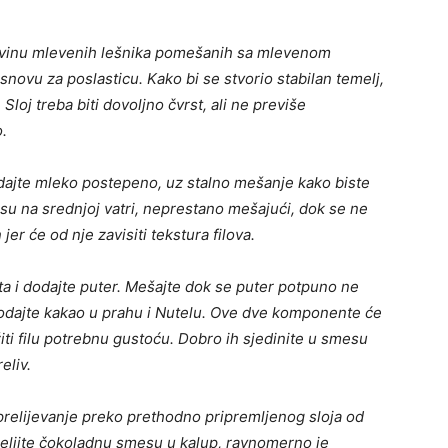
ovinu mlevenih lešnika pomešanih sa mlevenom
snovu za poslasticu. Kako bi se stvorio stabilan temelj,
loj treba biti dovoljno čvrst, ali ne previše
.
odajte mleko postepeno, uz stalno mešanje kako biste
esu na srednjoj vatri, neprestano mešajući, dok se ne
er će od nje zavisiti tekstura filova.
a i dodajte puter. Mešajte dok se puter potpuno ne
dodajte kakao u prahu i Nutelu. Ove dve komponente će
ti filu potrebnu gustoću. Dobro ih sjedinite u smesu
eliv.
prelijevanje preko prethodno pripremljenog sloja od
Prelijte čokoladnu smesu u kalup, ravnomerno je