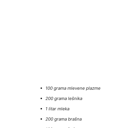
100 grama mlevene plazme
200 grama lešnika
1 litar mleka
200 grama brašna