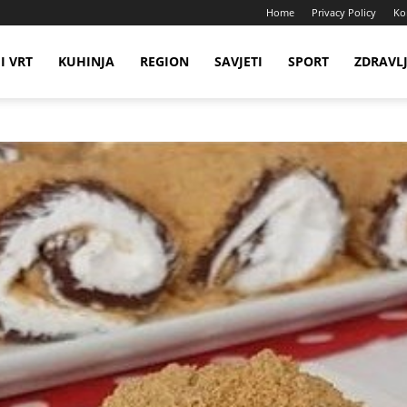
Home
Privacy Policy
Ko
I VRT
KUHINJA
REGION
SAVJETI
SPORT
ZDRAVL