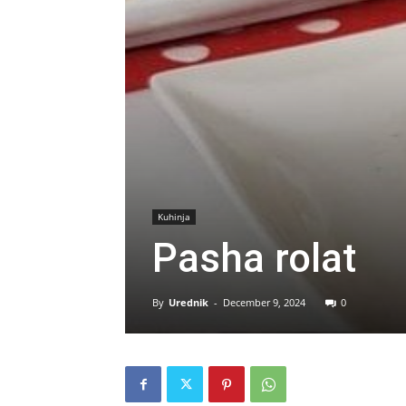
Kuhinja
Pasha rolat
By
Urednik
-
December 9, 2024
0