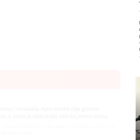
litice i stradala: Njen dečko Ilija glumio
, a onda je obdukcija otkrila jezivu istinu
ce i stradala: Njen dečko Ilija glumio ucveljenog udovca, a
ila jezivu istinu