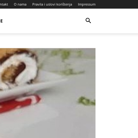
ntakt
O nama
Pravila i uslovi korištenja
Impressum
JE