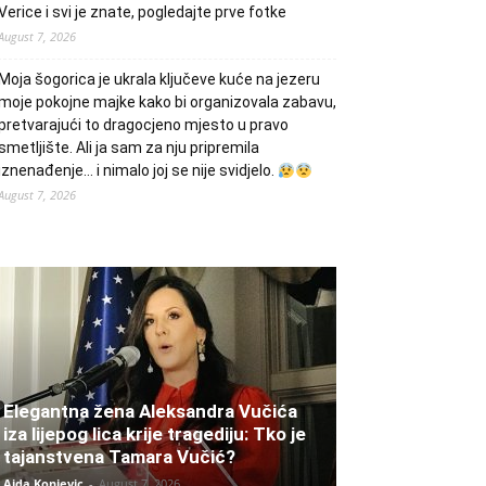
Verice i svi je znate, pogledajte prve fotke
August 7, 2026
Moja šogorica je ukrala ključeve kuće na jezeru
moje pokojne majke kako bi organizovala zabavu,
pretvarajući to dragocjeno mjesto u pravo
smetljište. Ali ja sam za nju pripremila
iznenađenje… i nimalo joj se nije svidjelo.
August 7, 2026
Elegantna žena Aleksandra Vučića
iza lijepog lica krije tragediju: Tko je
tajanstvena Tamara Vučić?
Aida Konjevic
-
August 7, 2026