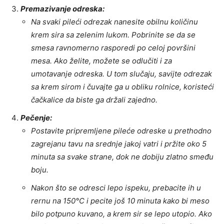
Premazivanje odreska:
Na svaki pileći odrezak nanesite obilnu količinu
krem sira sa zelenim lukom. Pobrinite se da se
smesa ravnomerno rasporedi po celoj površini
mesa. Ako želite, možete se odlučiti i za
umotavanje odreska. U tom slučaju, savijte odrezak
sa krem sirom i čuvajte ga u obliku rolnice, koristeći
čačkalice da biste ga držali zajedno.
Pečenje:
Postavite pripremljene pileće odreske u prethodno
zagrejanu tavu na srednje jakoj vatri i pržite oko 5
minuta sa svake strane, dok ne dobiju zlatno smeđu
boju.
Nakon što se odresci lepo ispeku, prebacite ih u
rernu na 150°C i pecite još 10 minuta kako bi meso
bilo potpuno kuvano, a krem sir se lepo utopio. Ako