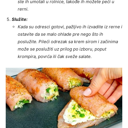
ste ih umotali u rolnice, takođe ih možete peći u
rerni.
Služite:
Kada su odresci gotovi, pažljivo ih izvadite iz rerne i
ostavite da se malo ohlade pre nego što ih
poslužite. Pileći odrezak sa krem sirom i začinima
može se poslužiti uz prilog po izboru, poput
krompira, povrća ili čak sveže salate.