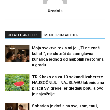
Urednik
RELATED ARTICLES
MORE FROM AUTHOR
Moja svekrva rekla mi je: „Ti ne znaš
kuhati”, ne sluteći da sam glavna
kuharica jednog od najboljih restorana
u gradu…
TRIK kako da za 10 sekundi izaberete
NAJSOČNIJU i NAJSLAĐU lubenicu na
pijaci! Svi greše jer gledaju boju, a ovo
je najvažnije
Sobarica je došla na svoju smjenu i,