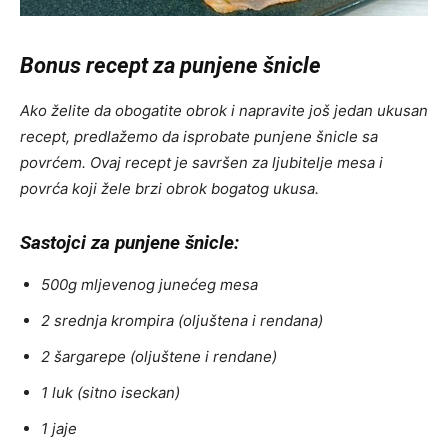
Bonus recept za punjene šnicle
Ako želite da obogatite obrok i napravite još jedan ukusan
recept, predlažemo da isprobate punjene šnicle sa
povrćem. Ovaj recept je savršen za ljubitelje mesa i
povrća koji žele brzi obrok bogatog ukusa.
Sastojci za punjene šnicle:
500g mljevenog junećeg mesa
2 srednja krompira (oljuštena i rendana)
2 šargarepe (oljuštene i rendane)
1 luk (sitno iseckan)
1 jaje