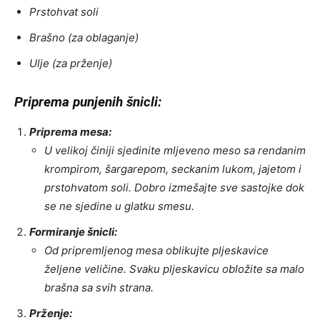
Prstohvat soli
Brašno (za oblaganje)
Ulje (za prženje)
Priprema punjenih šnicli:
Priprema mesa:
U velikoj činiji sjedinite mljeveno meso sa rendanim
krompirom, šargarepom, seckanim lukom, jajetom i
prstohvatom soli. Dobro izmešajte sve sastojke dok
se ne sjedine u glatku smesu.
Formiranje šnicli:
Od pripremljenog mesa oblikujte pljeskavice
željene veličine. Svaku pljeskavicu obložite sa malo
brašna sa svih strana.
Prženje: