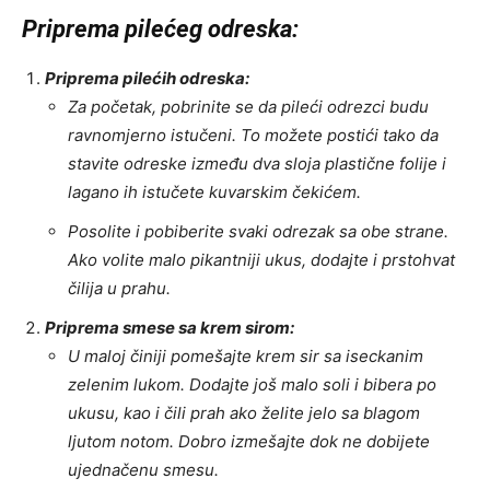
Priprema pilećeg odreska:
Priprema pilećih odreska:
Za početak, pobrinite se da pileći odrezci budu
ravnomjerno istučeni. To možete postići tako da
stavite odreske između dva sloja plastične folije i
lagano ih istučete kuvarskim čekićem.
Posolite i pobiberite svaki odrezak sa obe strane.
Ako volite malo pikantniji ukus, dodajte i prstohvat
čilija u prahu.
Priprema smese sa krem sirom:
U maloj činiji pomešajte krem sir sa iseckanim
zelenim lukom. Dodajte još malo soli i bibera po
ukusu, kao i čili prah ako želite jelo sa blagom
ljutom notom. Dobro izmešajte dok ne dobijete
ujednačenu smesu.