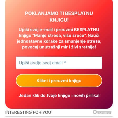
POKLANJAMO TI BESPLATNU
KNJIGU!
Upiši svoj e-mail i preuzmi BESPLATNU
knjigu "Manje stresa, više sreće". Nauči
jednostavne korake za smanjenje stresa,
povećaj unutrašnji mir i živi sretnije!
Jedan klik do tvoje knjige i novih prilika!