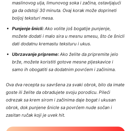
maslinovog ulja, limunovog soka i začina, ostavljajući
ga da odstoji 30 minuta. Ovaj korak može doprineti
boljoj teksturi mesa.
Punjenje šnicli:
Ako volite još bogatije punjenje,
možete dodati i malo sira u mesnu smesu, što će šnicli
dati dodatnu kremastu teksturu i ukus.
Ubrzavanje pripreme:
Ako želite da pripremite jelo
brže, možete koristiti gotove mesne pljeskavice i
samo ih obogatiti sa dodatnim povrćem i začinima.
Ova dva recepta su savršena za svaki obrok, bilo da imate
goste ili želite da obradujete svoju porodicu. Pileći
odrezak sa krem sirom i začinima daje bogat i ukusan
obrok, dok punjene šnicle sa povrćem nude sočan i
zasitan ručak koji je uvek hit.