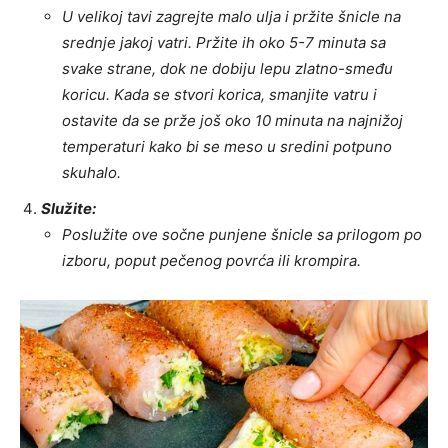
U velikoj tavi zagrejte malo ulja i pržite šnicle na
srednje jakoj vatri. Pržite ih oko 5-7 minuta sa
svake strane, dok ne dobiju lepu zlatno-smeđu
koricu. Kada se stvori korica, smanjite vatru i
ostavite da se prže još oko 10 minuta na najnižoj
temperaturi kako bi se meso u sredini potpuno
skuhalo.
Služite:
Poslužite ove sočne punjene šnicle sa prilogom po
izboru, poput pečenog povrća ili krompira.