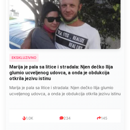
EKSKLUZIVNO
Marija je pala sa litice i stradala: Njen dečko Ilija
glumio ucveljenog udovca, a onda je obdukcija
otkrila jezivu istinu
Marija je pala sa litice i stradala: Njen dečko Ilija glumio
ucveljenog udovca, a onda je obdukcija otkrila jezivu istinu
1.0K
234
145