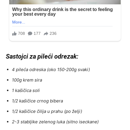
Sastojci za pileći odrezak:
4 pileća odreska (oko 150-200g svaki)
100g krem sira
1 kašičica soli
1/2 kašičice crnog bibera
1/2 kašičice čilija u prahu (po želji)
2-3 stabljike zelenog luka (sitno iseckane)