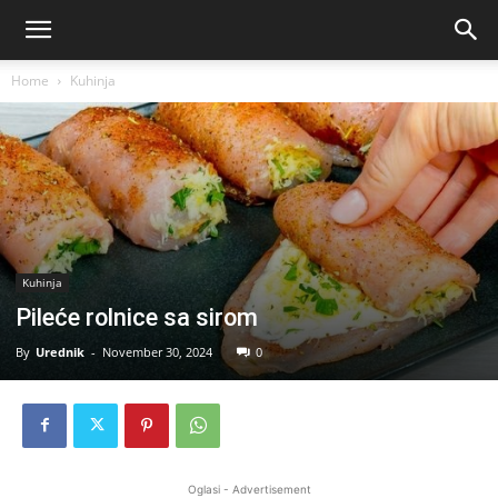
Home
Kuhinja
Kuhinja
Pileće rolnice sa sirom
By
Urednik
-
November 30, 2024
0
Oglasi - Advertisement