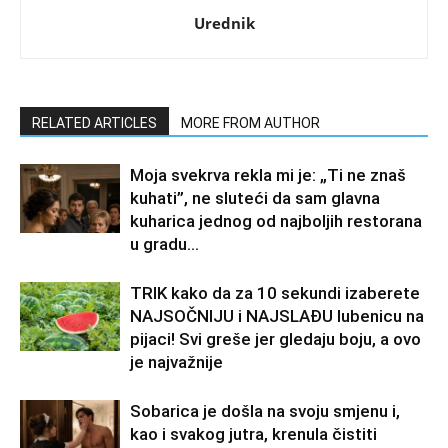
Urednik
RELATED ARTICLES
MORE FROM AUTHOR
Moja svekrva rekla mi je: „Ti ne znaš
kuhati”, ne sluteći da sam glavna
kuharica jednog od najboljih restorana
u gradu…
TRIK kako da za 10 sekundi izaberete
NAJSOČNIJU i NAJSLAĐU lubenicu na
pijaci! Svi greše jer gledaju boju, a ovo
je najvažnije
Sobarica je došla na svoju smjenu i,
kao i svakog jutra, krenula čistiti