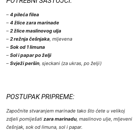
POTREBNI SASTOJCI:
–
4 pileća filea
–
4 žlice zara marinade
–
2 žlice maslinovog ulja
–
2 režnja češnjaka
, mljevena
–
Sok od 1 limuna
–
Sol i papar po želji
–
Svježi peršin
, sjeckani (za ukras, po želji)
POSTUPAK PRIPREME:
Započnite stvaranjem marinade tako što ćete u velikoj
zdjeli pomiješati
zara marinadu
, maslinovo ulje, mljeveni
češnjak, sok od limuna, sol i papar.