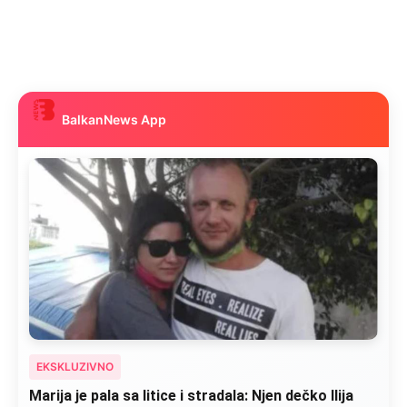
BalkanNews App
EKSKLUZIVNO
Kad se Marin suprug razbolio ona ga kupala,