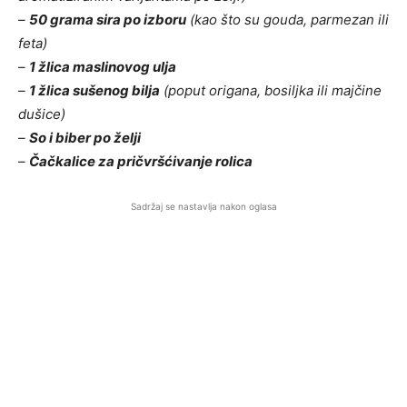
–
50 grama sira po izboru
(kao što su gouda, parmezan ili
feta)
–
1 žlica maslinovog ulja
–
1 žlica sušenog bilja
(poput origana, bosiljka ili majčine
dušice)
–
So i biber po želji
–
Čačkalice za pričvršćivanje rolica
Sadržaj se nastavlja nakon oglasa