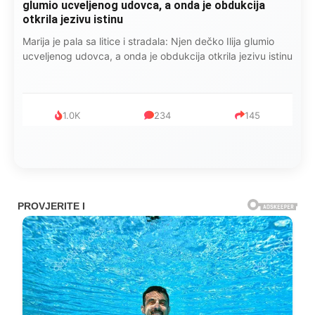
pelene mu mijenjala: Jedno jutro je poslao po
čokoladu..
Kad se Marin suprug razbolio ona ga kupala, pelene mu
mijenjala: Jedno jutro je poslao po čokoladu..
999
321
234