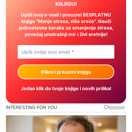
KNJIGU!
Upiši svoj e-mail i preuzmi BESPLATNU
knjigu "Manje stresa, više sreće". Nauči
jednostavne korake za smanjenje stresa,
povećaj unutrašnji mir i živi sretnije!
Jedan klik do tvoje knjige i novih prilika!