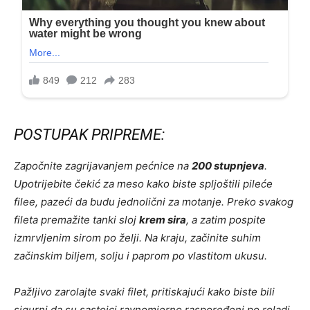
POSTUPAK PRIPREME:
Započnite zagrijavanjem pećnice na
200 stupnjeva
.
Upotrijebite čekić za meso kako biste spljoštili pileće
filee, pazeći da budu jednolični za motanje. Preko svakog
fileta premažite tanki sloj
krem sira
, a zatim pospite
izmrvljenim sirom po želji. Na kraju, začinite suhim
začinskim biljem, solju i paprom po vlastitom ukusu.
Pažljivo zarolajte svaki filet, pritiskajući kako biste bili
sigurni da su sastojci ravnomjerno raspoređeni po roladi.