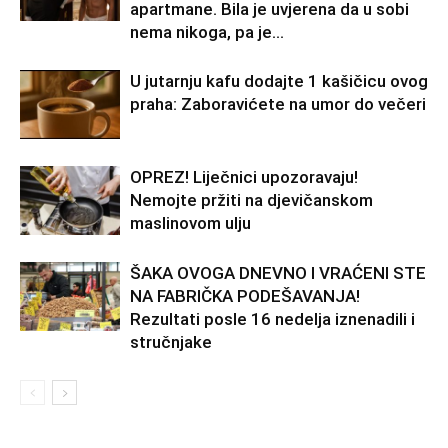
apartmane. Bila je uvjerena da u sobi
nema nikoga, pa je...
U jutarnju kafu dodajte 1 kašičicu ovog
praha: Zaboravićete na umor do večeri
OPREZ! Liječnici upozoravaju!
Nemojte pržiti na djevičanskom
maslinovom ulju
ŠAKA OVOGA DNEVNO I VRAĆENI STE
NA FABRIČKA PODEŠAVANJA!
Rezultati posle 16 nedelja iznenadili i
stručnjake