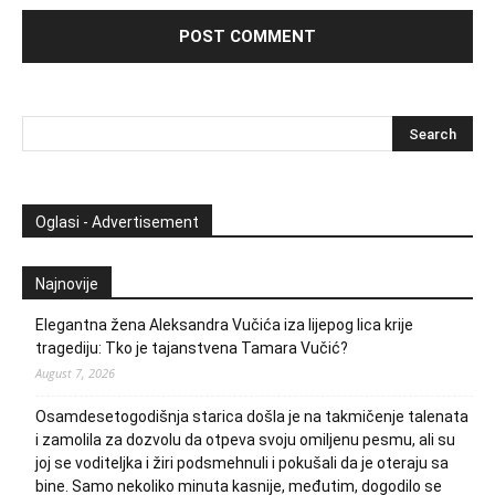
Oglasi - Advertisement
Najnovije
Elegantna žena Aleksandra Vučića iza lijepog lica krije
tragediju: Tko je tajanstvena Tamara Vučić?
August 7, 2026
Osamdesetogodišnja starica došla je na takmičenje talenata
i zamolila za dozvolu da otpeva svoju omiljenu pesmu, ali su
joj se voditeljka i žiri podsmehnuli i pokušali da je oteraju sa
bine. Samo nekoliko minuta kasnije, međutim, dogodilo se