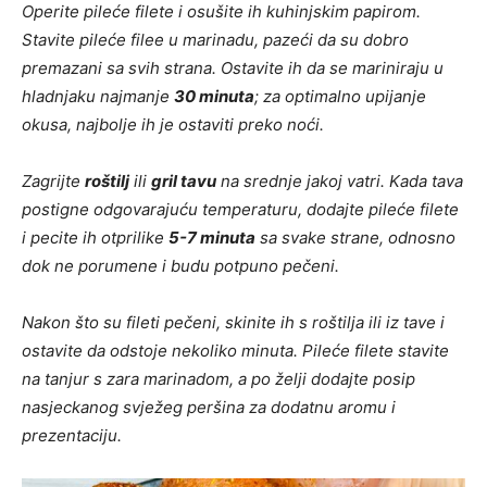
Operite pileće filete i osušite ih kuhinjskim papirom.
Stavite pileće filee u marinadu, pazeći da su dobro
premazani sa svih strana. Ostavite ih da se mariniraju u
hladnjaku najmanje
30 minuta
; za optimalno upijanje
okusa, najbolje ih je ostaviti preko noći.
Zagrijte
roštilj
ili
gril tavu
na srednje jakoj vatri. Kada tava
postigne odgovarajuću temperaturu, dodajte pileće filete
i pecite ih otprilike
5-7 minuta
sa svake strane, odnosno
dok ne porumene i budu potpuno pečeni.
Nakon što su fileti pečeni, skinite ih s roštilja ili iz tave i
ostavite da odstoje nekoliko minuta. Pileće filete stavite
na tanjur s zara marinadom, a po želji dodajte posip
nasjeckanog svježeg peršina za dodatnu aromu i
prezentaciju.