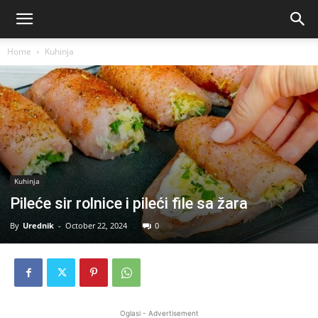
Home
Kuhinja
Kuhinja
Pileće sir rolnice i pileći file sa žara
By
Urednik
-
October 22, 2024
0
Oglasi - Advertisement