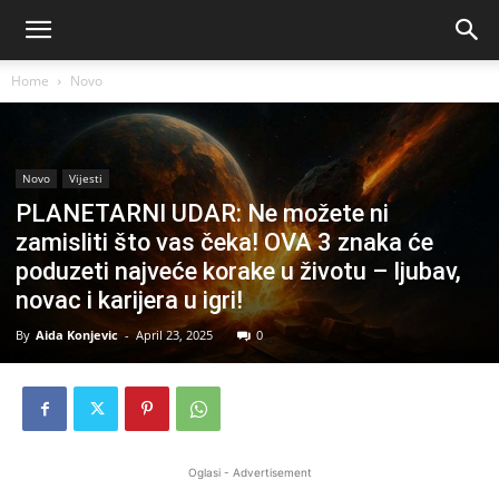
Home
Novo
Novo
Vijesti
PLANETARNI UDAR: Ne možete ni
zamisliti što vas čeka! OVA 3 znaka će
poduzeti najveće korake u životu – ljubav,
novac i karijera u igri!
By
Aida Konjevic
-
April 23, 2025
0
Oglasi - Advertisement