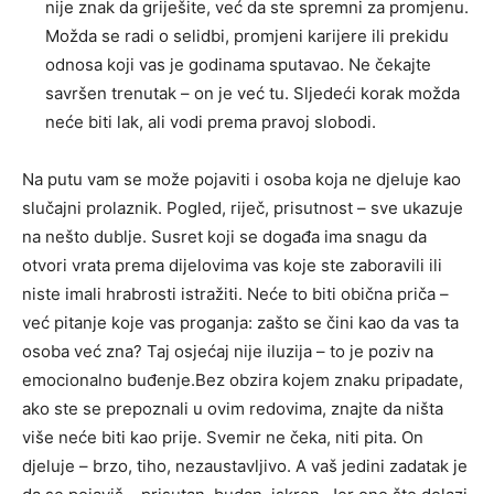
nije znak da griješite, već da ste spremni za promjenu.
Možda se radi o selidbi, promjeni karijere ili prekidu
odnosa koji vas je godinama sputavao. Ne čekajte
savršen trenutak – on je već tu. Sljedeći korak možda
neće biti lak, ali vodi prema pravoj slobodi.
Na putu vam se može pojaviti i osoba koja ne djeluje kao
slučajni prolaznik. Pogled, riječ, prisutnost – sve ukazuje
na nešto dublje. Susret koji se događa ima snagu da
otvori vrata prema dijelovima vas koje ste zaboravili ili
niste imali hrabrosti istražiti. Neće to biti obična priča –
već pitanje koje vas proganja: zašto se čini kao da vas ta
osoba već zna? Taj osjećaj nije iluzija – to je poziv na
emocionalno buđenje.Bez obzira kojem znaku pripadate,
ako ste se prepoznali u ovim redovima, znajte da ništa
više neće biti kao prije. Svemir ne čeka, niti pita. On
djeluje – brzo, tiho, nezaustavljivo. A vaš jedini zadatak je