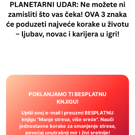
POKLANJAMO TI BESPLATNU
KNJIGU!
Upiši svoj e-mail i preuzmi BESPLATNU
knjigu "Manje stresa, više sreće". Nauči
jednostavne korake za smanjenje stresa,
povećaj unutrašnji mir i živi sretnije!