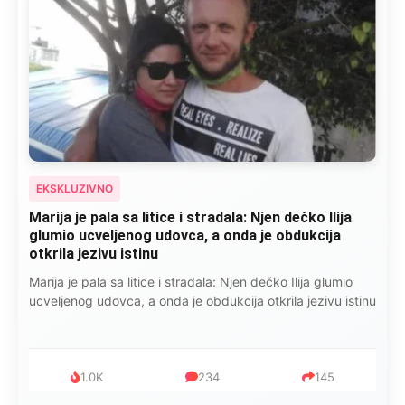
EKSKLUZIVNO
Marija je pala sa litice i stradala: Njen dečko Ilija
glumio ucveljenog udovca, a onda je obdukcija
otkrila jezivu istinu
Marija je pala sa litice i stradala: Njen dečko Ilija glumio
ucveljenog udovca, a onda je obdukcija otkrila jezivu istinu
1.0K
234
145