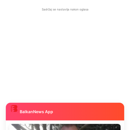
Sadržaj se nastavlja nakon oglasa
BalkanNews App