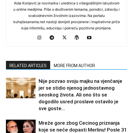
Aida Konjević je novinarka i urednica s višegodišnjim iskustvom
u online medijima. Piše o društvenim temama, porodici, zdravlju i
svakodnevnim životnim izazovima. Na portalu
kuhajtesanama.net nastoji donijeti provjerene i inspirativne priče
koje informišu, educiraju i pokreću pozitivne promjene.
RELATED ARTICLES
MORE FROM AUTHOR
Nije pozvao svoju majku na vjenčanje
jer se stidio njenog jednostavnog
seoskog života. Ali ono što se
dogodilo usred proslave ostavilo je
sve goste...
Mreže gore zbog Cecinog priznanja
koje se neće dopasti Merlinu! Posle 31