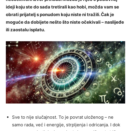
ideji koju ste do sada tretirali kao hobi, možda vam se
obrati prijatelj s ponudom koju niste ni tražili. Čak je
moguće da dobijete nešto što niste očekivali – naslijeđe
ili zaostalu isplatu.
Sve to nije slučajnost. To je povrat uloženog – ne
samo rada, već i energije, strpljenja i odricanja. I dok