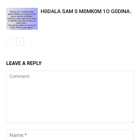
H0DALA SAM S M0MK0M 1O G0DINA..
LEAVE A REPLY