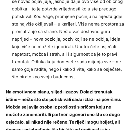
se novac pojavljuje, jasno je da je ovo više od običnog
dobitka – to je potvrda vrijednosti koju ste predugo
potiskivali.Kod Vage, promjene počinju na mjestu gdje
ste najviše oklijevali – u karijeri. Više nema prostora za
promatranje sa strane. Nešto vas doslovno gura
naprijed – nova pozicija, poziv koji se ne odbija, ideja
koju više ne možete ignorirati. Unutra ćete osjećati
napetost, možda i strah, ali i sigurnost da je to pravi
trenutak. Odluka koju donesete sada mijenja sve – ne
samo gdje radite, nego i kako živite, kako se osjećate,
što birate kao svoju budućnost.
Na emotivnom planu, slijedi izazov. Dolazi trenutak
istine – nešto što ste potiskivali sada izlazi na površinu.
Možda se javlja osoba iz prošlosti s pričom koju ne
možete zanemariti. Ili partner izgovori ono što se dugo
osjećalo, ali nikad nije rečeno. Te riječi mogu boljeti, ali
donose i oslobođenje. Ne bježite od ranjivosti – jer