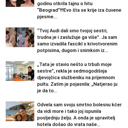
godinu otkrila tajnu o hitu
“Beograd”!!!Evo šta se krije iza čuvene
pjesme...
“Tvoj Audi dali smo tvojoj sestri;
trudna je i zaslužuje ga više”. Ja sam
samo izvadila fascikl s krivotvorenim
potpisima, dugom i snimkom iz...
„Tata je stavio nešto u trbuh moje
sestre”, rekla je sedmogodišnja
djevojčica službeniku na prijemnom
pultu. Zatim je pojasnila: „Natjerao ju
je da to...
Odvela sam svoju smrtno bolesnu kćer
da vidi more i tako joj ispunila
posljednju želju. A onda je upravitelj
hotela došao do vrata naše...