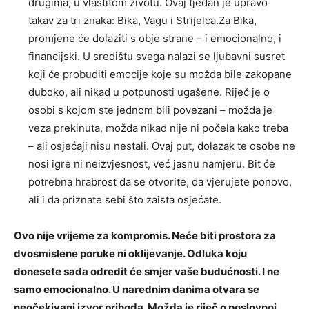
drugima, u vlastitom životu. Ovaj tjedan je upravo
takav za tri znaka: Bika, Vagu i Strijelca.Za Bika,
promjene će dolaziti s obje strane – i emocionalno, i
financijski. U središtu svega nalazi se ljubavni susret
koji će probuditi emocije koje su možda bile zakopane
duboko, ali nikad u potpunosti ugašene. Riječ je o
osobi s kojom ste jednom bili povezani – možda je
veza prekinuta, možda nikad nije ni počela kako treba
– ali osjećaji nisu nestali. Ovaj put, dolazak te osobe ne
nosi igre ni neizvjesnost, već jasnu namjeru. Bit će
potrebna hrabrost da se otvorite, da vjerujete ponovo,
ali i da priznate sebi što zaista osjećate.
Ovo nije vrijeme za kompromis. Neće biti prostora za
dvosmislene poruke ni oklijevanje. Odluka koju
donesete sada odredit će smjer vaše budućnosti. I ne
samo emocionalno. U narednim danima otvara se
neočekivani izvor prihoda. Možda je riječ o poslovnoj