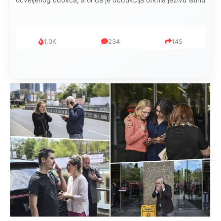
999
321
234