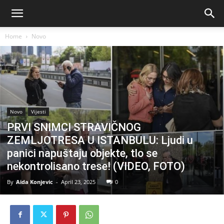
Home
Novo
Novo
Vijesti
PRVI SNIMCI STRAVIČNOG
ZEMLJOTRESA U ISTANBULU: Ljudi u
panici napuštaju objekte, tlo se
nekontrolisano trese! (VIDEO, FOTO)
By
Aida Konjevic
-
April 23, 2025
0