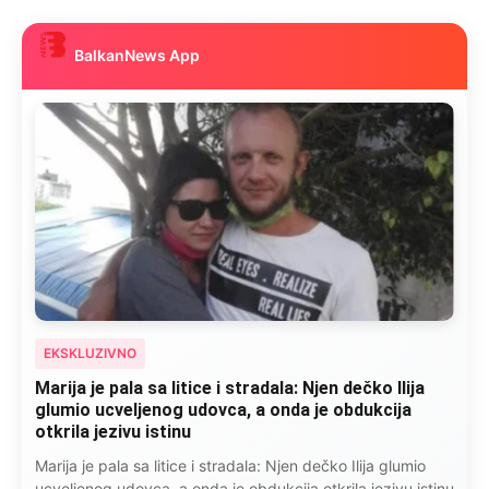
BalkanNews App
EKSKLUZIVNO
Kad se Marin suprug razbolio ona ga kupala,
pelene mu mijenjala: Jedno jutro je poslao po
čokoladu..
Kad se Marin suprug razbolio ona ga kupala, pelene mu
mijenjala: Jedno jutro je poslao po čokoladu..