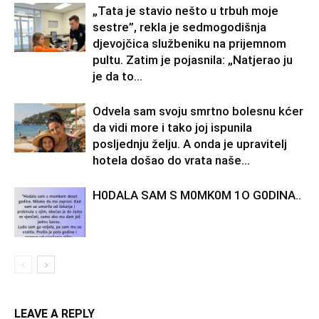
„Tata je stavio nešto u trbuh moje
sestre”, rekla je sedmogodišnja
djevojčica službeniku na prijemnom
pultu. Zatim je pojasnila: „Natjerao ju
je da to...
Odvela sam svoju smrtno bolesnu kćer
da vidi more i tako joj ispunila
posljednju želju. A onda je upravitelj
hotela došao do vrata naše...
H0DALA SAM S M0MK0M 1O G0DINA..
LEAVE A REPLY