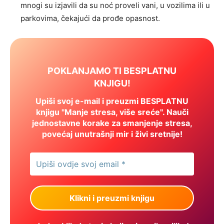
mnogi su izjavili da su noć proveli vani, u vozilima ili u
parkovima, čekajući da prođe opasnost.
POKLANJAMO TI BESPLATNU
KNJIGU!
Upiši svoj e-mail i preuzmi BESPLATNU
knjigu "Manje stresa, više sreće". Nauči
jednostavne korake za smanjenje stresa,
povećaj unutrašnji mir i živi sretnije!