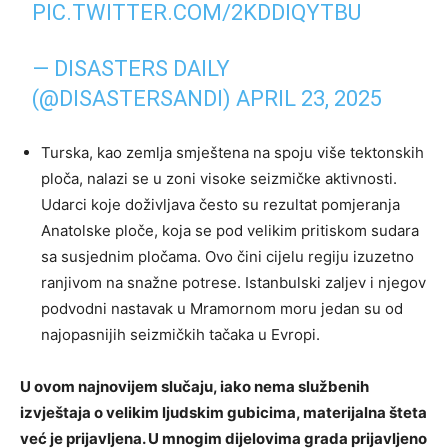
PIC.TWITTER.COM/2KDDIQYTBU
— DISASTERS DAILY
(@DISASTERSANDI)
APRIL 23, 2025
Turska, kao zemlja smještena na spoju više tektonskih
ploča, nalazi se u zoni visoke seizmičke aktivnosti.
Udarci koje doživljava često su rezultat pomjeranja
Anatolske ploče, koja se pod velikim pritiskom sudara
sa susjednim pločama. Ovo čini cijelu regiju izuzetno
ranjivom na snažne potrese. Istanbulski zaljev i njegov
podvodni nastavak u Mramornom moru jedan su od
najopasnijih seizmičkih tačaka u Evropi.
U ovom najnovijem slučaju, iako nema službenih
izvještaja o velikim ljudskim gubicima, materijalna šteta
već je prijavljena. U mnogim dijelovima grada prijavljeno