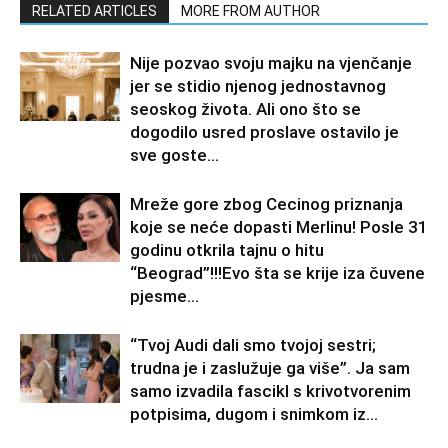
RELATED ARTICLES
MORE FROM AUTHOR
Nije pozvao svoju majku na vjenčanje
jer se stidio njenog jednostavnog
seoskog života. Ali ono što se
dogodilo usred proslave ostavilo je
sve goste...
Mreže gore zbog Cecinog priznanja
koje se neće dopasti Merlinu! Posle 31
godinu otkrila tajnu o hitu
“Beograd”!!!Evo šta se krije iza čuvene
pjesme...
“Tvoj Audi dali smo tvojoj sestri;
trudna je i zaslužuje ga više”. Ja sam
samo izvadila fascikl s krivotvorenim
potpisima, dugom i snimkom iz...