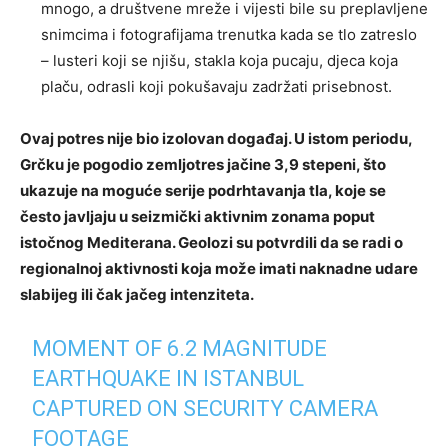
mnogo, a društvene mreže i vijesti bile su preplavljene
snimcima i fotografijama trenutka kada se tlo zatreslo
– lusteri koji se njišu, stakla koja pucaju, djeca koja
plaču, odrasli koji pokušavaju zadržati prisebnost.
Ovaj potres nije bio izolovan događaj. U istom periodu,
Grčku je pogodio zemljotres jačine 3,9 stepeni, što
ukazuje na moguće serije podrhtavanja tla, koje se
često javljaju u seizmički aktivnim zonama poput
istočnog Mediterana. Geolozi su potvrdili da se radi o
regionalnoj aktivnosti koja može imati naknadne udare
slabijeg ili čak jačeg intenziteta.
MOMENT OF 6.2 MAGNITUDE
EARTHQUAKE IN ISTANBUL
CAPTURED ON SECURITY CAMERA
FOOTAGE