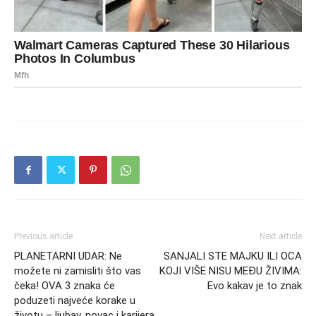
Previous article
Next article
PLANETARNI UDAR: Ne
SANJALI STE MAJKU ILI OCA
možete ni zamisliti što vas
KOJI VIŠE NISU MEĐU ŽIVIMA:
čeka! OVA 3 znaka će
Evo kakav je to znak
poduzeti najveće korake u
životu – ljubav, novac i karijera