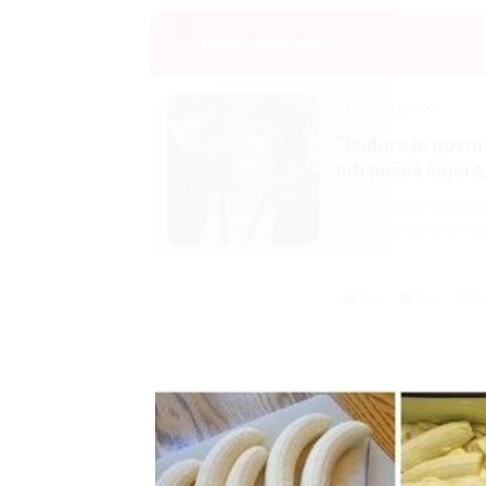
BalkanNews App
EKSKLUZIVNO
Marija je pala sa 
ucveljenog udovca
Marija je pala sa liti
onda je obdukcija otkr
1.0K
234
1