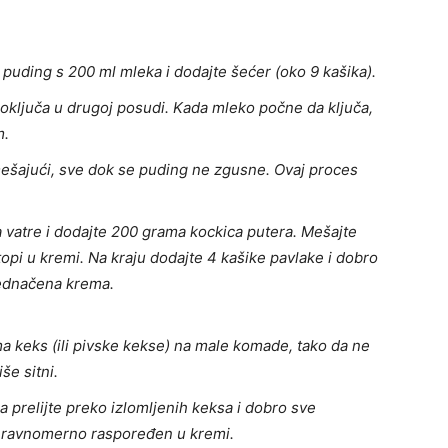
puding s 200 ml mleka i dodajte šećer (oko 9 kašika).
roključa u drugoj posudi. Kada mleko počne da ključa,
m.
mešajući, sve dok se puding ne zgusne. Ovaj proces
 vatre i dodajte 200 grama kockica putera. Mešajte
pi u kremi. Na kraju dodajte 4 kašike pavlake i dobro
ujednačena krema.
a keks (ili pivske kekse) na male komade, tako da ne
še sitni.
 prelijte preko izlomljenih keksa i dobro sve
 ravnomerno raspoređen u kremi.