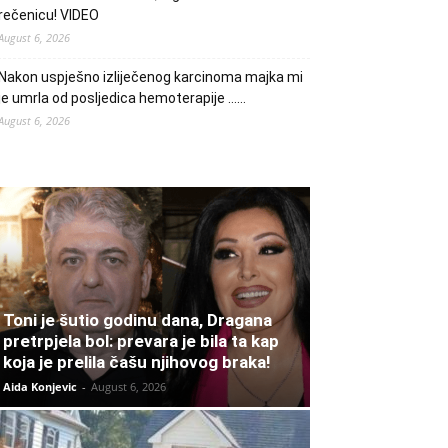
rečenicu! VIDEO
August 6, 2026
Nakon uspješno izliječenog karcinoma majka mi
je umrla od posljedica hemoterapije ……
August 6, 2026
Toni je šutio godinu dana, Dragana
pretrpjela bol: prevara je bila ta kap
koja je prelila čašu njihovog braka!
Aida Konjevic
-
August 6, 2026