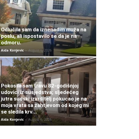
Odlučila sam da iznenadim muža na
poslu, ali ispostavilo se da je na
odmoru.
Aida Konjevic
-
August 6, 2026
Pokosila sam travu 82-godišnjoj
udovici iz susjedstva; sljedećeg
jutra sudski izvršitelj pokucao je na
moja vrata sa zahtjevom od kojeg mi
se sledila krv...
Aida Konjevic
-
August 6, 2026