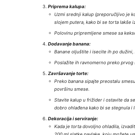
Priprema kalupa:
Uzmi srednji kalup (preporučljivo je k
slojem putera, kako bi se torta lakše i
Polovinu pripremljene smese sa keks
Dodavanje banana:
Banane oljuštite i isecite ih po dužini,
Poslažite ih ravnomerno preko prvog s
Završavanje torte:
Preko banana sipajte preostalu smes
površinu smese.
Stavite kalup u frižider i ostavite da 
dobro ohlađena kako bi se stegnula i 
Dekoracija i serviranje:
Kada je torta dovoljno ohladila, izvadit
200 ml slatke pavlake, koju možete umu