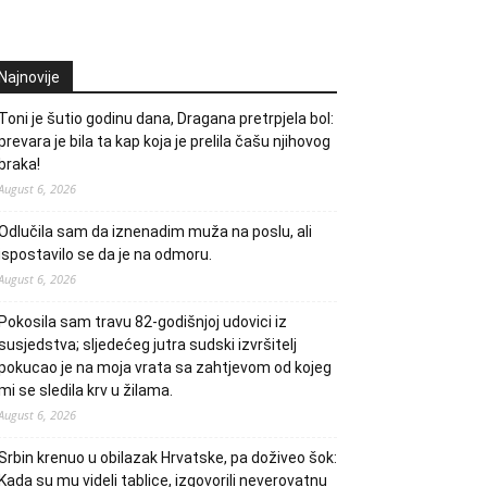
Najnovije
Toni je šutio godinu dana, Dragana pretrpjela bol:
prevara je bila ta kap koja je prelila čašu njihovog
braka!
August 6, 2026
Odlučila sam da iznenadim muža na poslu, ali
ispostavilo se da je na odmoru.
August 6, 2026
Pokosila sam travu 82-godišnjoj udovici iz
susjedstva; sljedećeg jutra sudski izvršitelj
pokucao je na moja vrata sa zahtjevom od kojeg
mi se sledila krv u žilama.
August 6, 2026
Srbin krenuo u obilazak Hrvatske, pa doživeo šok:
Kada su mu videli tablice, izgovorili neverovatnu