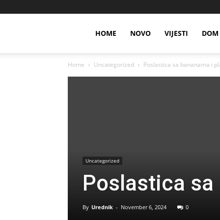
HOME
NOVO
VIJESTI
DOM 
Home
Uncategorized
Poslastica sa bananama i 
Uncategorized
Poslastica s
By
Urednik
-
November 6, 2024
0