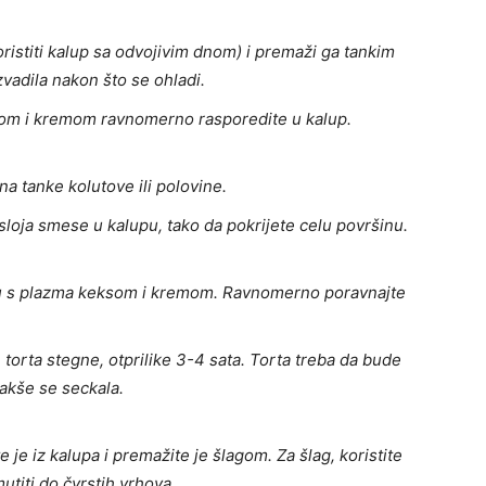
oristiti kalup sa odvojivim dnom) i premaži ga tankim
zvadila nakon što se ohladi.
om i kremom ravnomerno rasporedite u kalup.
 na tanke kolutove ili polovine.
loja smese u kalupu, tako da pokrijete celu površinu.
u s plazma keksom i kremom. Ravnomerno poravnajte
se torta stegne, otprilike 3-4 sata. Torta treba da bude
lakše se seckala.
e je iz kalupa i premažite je šlagom. Za šlag, koristite
titi do čvrstih vrhova.