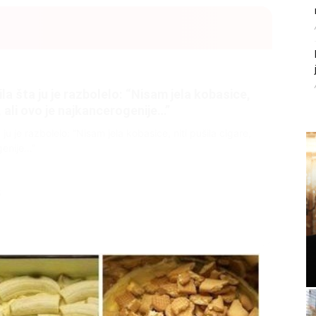
litice i stradala: Njen dečko Ilija glumio
, a onda je obdukcija otkrila jezivu istinu
ce i stradala: Njen dečko Ilija glumio ucveljenog udovca, a
ila jezivu istinu
45