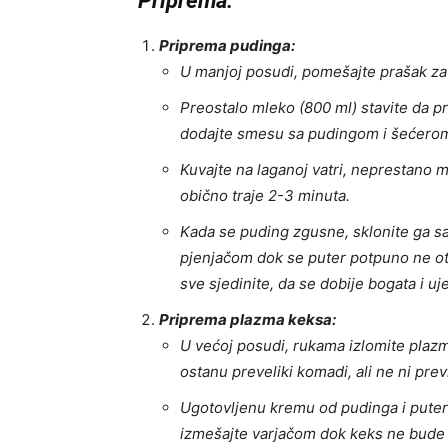
Priprema:
Priprema pudinga:
U manjoj posudi, pomešajte prašak za 
Preostalo mleko (800 ml) stavite da p
dodajte smesu sa pudingom i šećero
Kuvajte na laganoj vatri, neprestano 
obično traje 2-3 minuta.
Kada se puding zgusne, sklonite ga sa
pjenjačom dok se puter potpuno ne oto
sve sjedinite, da se dobije bogata i 
Priprema plazma keksa:
U većoj posudi, rukama izlomite plazm
ostanu preveliki komadi, ali ne ni previ
Ugotovljenu kremu od pudinga i putera
izmešajte varjačom dok keks ne bude