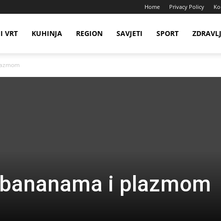
Home
Privacy Policy
Ko
I VRT
KUHINJA
REGION
SAVJETI
SPORT
ZDRAVL
plazmom
a bananama i plazmom