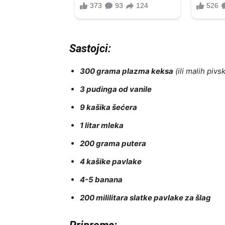
Sastojci:
300 grama plazma keksa
(ili malih pivs
3 pudinga od vanile
9 kašika šećera
1 litar mleka
200 grama putera
4 kašike pavlake
4-5 banana
200 mililitara slatke pavlake za šlag