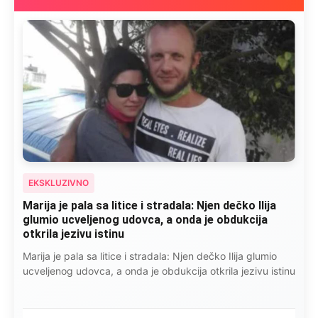
EKSKLUZIVNO
Kad se Marin suprug razbolio ona ga kupala,
pelene mu mijenjala: Jedno jutro je poslao po
čokoladu..
Kad se Marin suprug razbolio ona ga kupala, pelene mu
mijenjala: Jedno jutro je poslao po čokoladu..