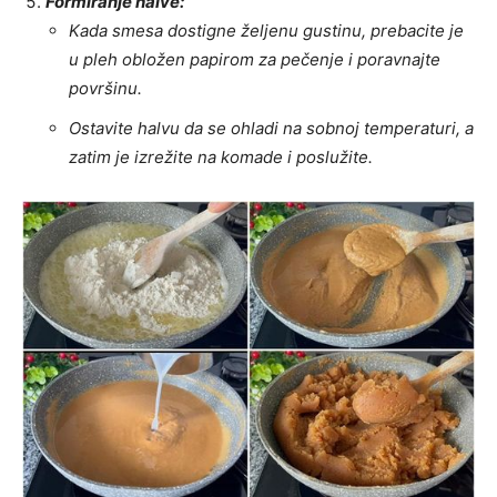
Formiranje halve:
Kada smesa dostigne željenu gustinu, prebacite je
u pleh obložen papirom za pečenje i poravnajte
površinu.
Ostavite halvu da se ohladi na sobnoj temperaturi, a
zatim je izrežite na komade i poslužite.