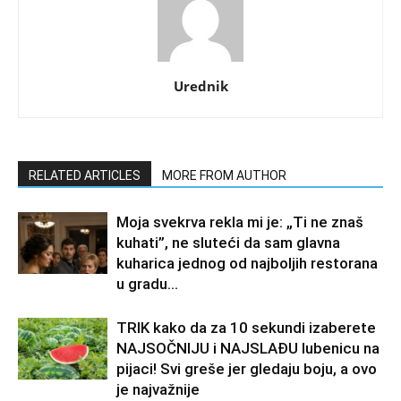
Urednik
RELATED ARTICLES
MORE FROM AUTHOR
Moja svekrva rekla mi je: „Ti ne znaš
kuhati”, ne sluteći da sam glavna
kuharica jednog od najboljih restorana
u gradu…
TRIK kako da za 10 sekundi izaberete
NAJSOČNIJU i NAJSLAĐU lubenicu na
pijaci! Svi greše jer gledaju boju, a ovo
je najvažnije