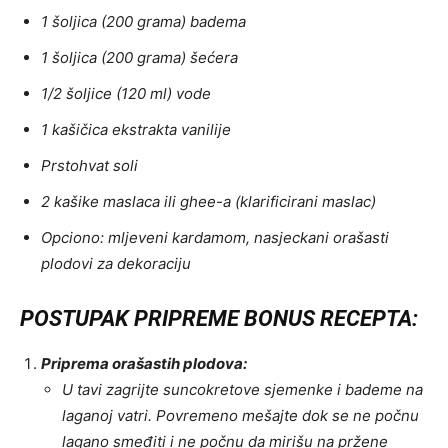
1 šoljica (200 grama) badema
1 šoljica (200 grama) šećera
1/2 šoljice (120 ml) vode
1 kašičica ekstrakta vanilije
Prstohvat soli
2 kašike maslaca ili ghee-a (klarificirani maslac)
Opciono: mljeveni kardamom, nasjeckani orašasti
plodovi za dekoraciju
POSTUPAK PRIPREME BONUS RECEPTA:
Priprema orašastih plodova:
U tavi zagrijte suncokretove sjemenke i bademe na
laganoj vatri. Povremeno mešajte dok se ne počnu
lagano smeđiti i ne počnu da mirišu na pržene