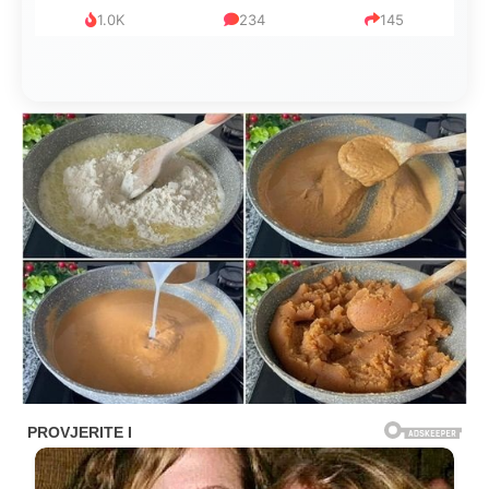
999
321
234