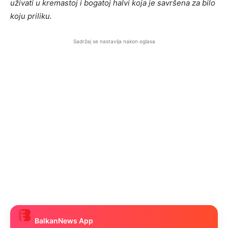
uživati u kremastoj i bogatoj halvi koja je savršena za bilo
koju priliku.
Sadržaj se nastavlja nakon oglasa
BalkanNews App