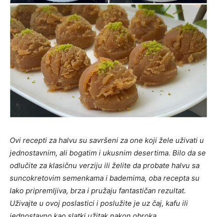
Ovi recepti za halvu su savršeni za one koji žele uživati u
jednostavnim, ali bogatim i ukusnim desertima. Bilo da se
odlučite za klasičnu verziju ili želite da probate halvu sa
suncokretovim semenkama i bademima, oba recepta su
lako pripremljiva, brza i pružaju fantastičan rezultat.
Uživajte u ovoj poslastici i poslužite je uz čaj, kafu ili
jednostavno kao slatki užitak nakon obroka.