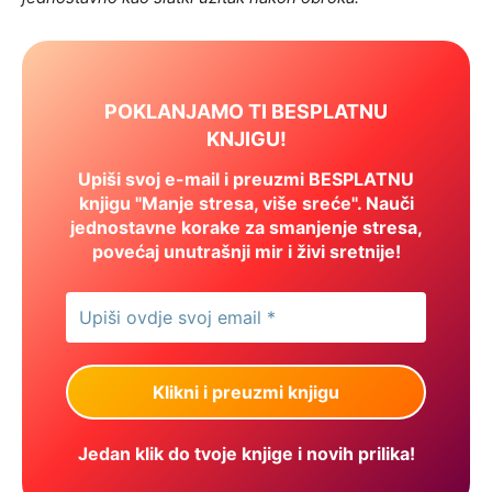
POKLANJAMO TI BESPLATNU
KNJIGU!
Upiši svoj e-mail i preuzmi BESPLATNU
knjigu "Manje stresa, više sreće". Nauči
jednostavne korake za smanjenje stresa,
povećaj unutrašnji mir i živi sretnije!
Jedan klik do tvoje knjige i novih prilika!