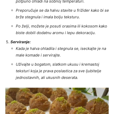
potpuno ohladi na sobnoj temperaturi.
Preporučuje se da halvu stavite u frižider kako bi se
brže stegnula i imala bolju teksturu.
Po želji, možete je posuti orasima ili kokosom kako
biste dobili dodatnu aromu i lepu dekoraciju.
Serviranje:
Kada je halva ohladila i stegnula se, iseckajte je na
male komade i servirajte.
Uživajte u bogatom, slatkom ukusu i kremastoj
teksturi koja je prava poslastica za sve ljubitelje
jednostavnih, ali ukusnih deserata.