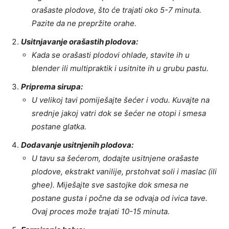
orašaste plodove, što će trajati oko 5-7 minuta.
Pazite da ne prepržite orahe.
Usitnjavanje orašastih plodova:
Kada se orašasti plodovi ohlade, stavite ih u
blender ili multipraktik i usitnite ih u grubu pastu.
Priprema sirupa:
U velikoj tavi pomiješajte šećer i vodu. Kuvajte na
srednje jakoj vatri dok se šećer ne otopi i smesa
postane glatka.
Dodavanje usitnjenih plodova:
U tavu sa šećerom, dodajte usitnjene orašaste
plodove, ekstrakt vanilije, prstohvat soli i maslac (ili
ghee). Miješajte sve sastojke dok smesa ne
postane gusta i počne da se odvaja od ivica tave.
Ovaj proces može trajati 10-15 minuta.