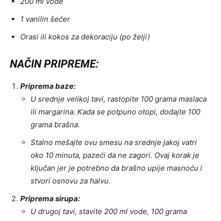
200 ml vode
1 vanilin šećer
Orasi ili kokos za dekoraciju (po želji)
NAČIN PRIPREME:
Priprema baze:
U srednje velikoj tavi, rastopite 100 grama maslaca
ili margarina. Kada se potpuno otopi, dodajte 100
grama brašna.
Stalno mešajte ovu smesu na srednje jakoj vatri
oko 10 minuta, pazeći da ne zagori. Ovaj korak je
ključan jer je potrebno da brašno upije masnoću i
stvori osnovu za halvu.
Priprema sirupa:
U drugoj tavi, stavite 200 ml vode, 100 grama