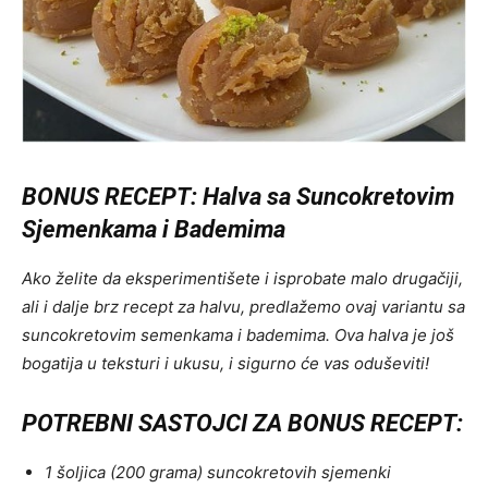
BONUS RECEPT: Halva sa Suncokretovim
Sjemenkama i Bademima
Ako želite da eksperimentišete i isprobate malo drugačiji,
ali i dalje brz recept za halvu, predlažemo ovaj variantu sa
suncokretovim semenkama i bademima. Ova halva je još
bogatija u teksturi i ukusu, i sigurno će vas oduševiti!
POTREBNI SASTOJCI ZA BONUS RECEPT:
1 šoljica (200 grama) suncokretovih sjemenki