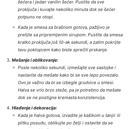
šećera i jedan vanilin šećer. Pustite da sve
proključa i kuvajte nekoliko minuta dok se šećer
potpuno ne otopi.
Kada je smesa sa brašnom gotova, pažljivo je
prelijte sa pripremljenim sirupom. Pustite da smesa
kratko proključa još 10-ak sekundi, a zatim pokrijte
tavu poklopcem kako biste sprečili prskanje.
Mešanje i oblikovanje:
Posle nekoliko sekundi, izmešajte sve sastojke i
nastavite da mešate kako bi se sve lepo povezalo.
Ovo je važno da bi se izbegle grudvice u smesi.
Halva se vrlo brzo steže, pa je potrebno da mešate
dok se ne postigne kremasta konzistencija.
Hlađenje i dekoracija:
Kada je halva gotova, izvadite je kašikom u tanjir ili
plitku posudu, oblikujte po želji i ostavite da se