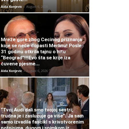
Aida Konjevic
-
August 6, 2026
Mreže gore zbog Cecinog priznanja
koje se neće dopasti Merlinu! Posle
31 godinu otkrila tajnu o hitu
“Beograd”!!!Evo šta se krije iza
čuvene pjesme...
Aida Konjevic
-
August 6, 2026
“Tvoj Audi dali smo tvojoj sestri;
trudna je i zaslužuje ga više”. Ja sam
samo izvadila fascikl s krivotvorenim
potpisima, dugom i snimkom iz...