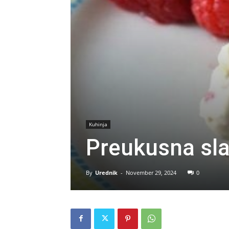
Kuhinja
Preukusna sla
By
Urednik
-
November 29, 2024
0