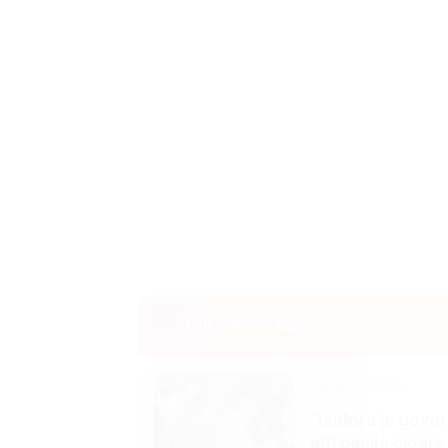
BalkanNews App
EKSKLUZIVNO
Marija je pala sa 
ucveljenog udovca