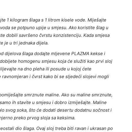
jte 1 kilogram šlaga s 1 litrom kisele vode. Miješajte
 voda se potpuno upije u smjesu. Ako koristite šlag u
ste dobili savršeno čvrstu konzistenciju. Kada smjesa
 je u tri jednaka dijela.
d dijelova šlaga dodajte mljevene PLAZMA kekse i
dobijete homogenu smjesu koja će služiti kao prvi sloj
jevajte na dno pleha ili posude u kojoj ćete
 ravnomjeran i čvrst kako bi se sljedeći slojevi mogli
 pomiješajte smrznute maline. Ako su maline smrznute,
samo ih stavite u smjesu i dobro izmiješajte. Maline
alo svog soka, što će dodati desertu dodatnu sočnost i
mjerno preko prvog sloja sa keksima.
eostali dio šlaga. Ovaj sloj treba biti ravan i ukrasan po