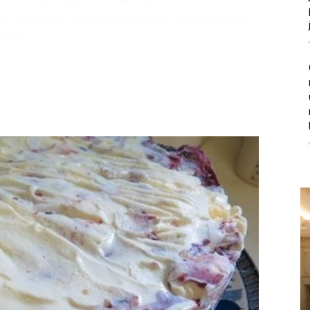
ce i stradala: Njen dečko Ilija glumio ucveljenog udovca, a
ila jezivu istinu
45