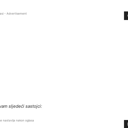
asi - Advertisement
am sljedeći sastojci:
se nastavlja nakon oglasa