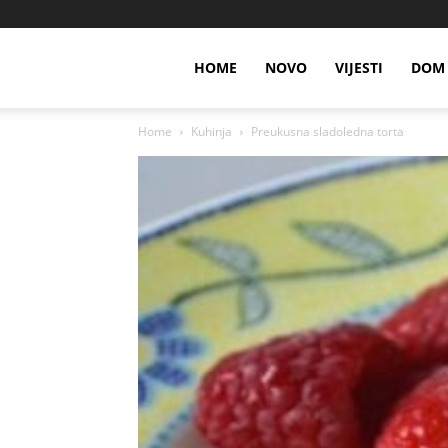
HOME
NOVO
VIJESTI
DOM 
Home
Kuhinja
Preukusna sladoledna torta