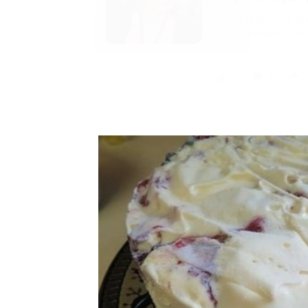
Marija je pala sa liti
onda je obdukcija otkr
1.0K
234
1