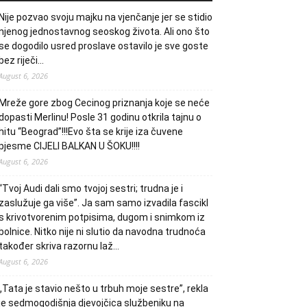
Nije pozvao svoju majku na vjenčanje jer se stidio
njenog jednostavnog seoskog života. Ali ono što
se dogodilo usred proslave ostavilo je sve goste
bez riječi…
August 6, 2026
Mreže gore zbog Cecinog priznanja koje se neće
dopasti Merlinu! Posle 31 godinu otkrila tajnu o
hitu “Beograd”!!!Evo šta se krije iza čuvene
pjesme CIJELI BALKAN U ŠOKU!!!!
August 6, 2026
“Tvoj Audi dali smo tvojoj sestri; trudna je i
zaslužuje ga više”. Ja sam samo izvadila fascikl
s krivotvorenim potpisima, dugom i snimkom iz
bolnice. Nitko nije ni slutio da navodna trudnoća
također skriva razornu laž…
August 6, 2026
„Tata je stavio nešto u trbuh moje sestre”, rekla
je sedmogodišnja djevojčica službeniku na