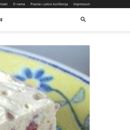
ntakt
O nama
Pravila i uslovi korištenja
Impressum
JE