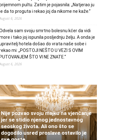
prijemnom pultu. Zatim je pojasnila: „Natjerao ju
je da to proguta i rekao joj da nikome ne kaže.”
August 6, 2026
Odvela sam svoju smrtno bolesnu kćer da vidi
more i tako joj ispunila posljednju želju. A onda je
upravitelj hotela došao do vrata naše sobe i
rekao mi: „POSTOJI NEŠTO U VEZI S OVIM
PUTOVANJEM ŠTO VI NE ZNATE.“
August 6, 2026
Nije pozvao svoju majku na vjenčanje
jer se stidio njenog jednostavnog
seoskog života. Ali ono što se
dogodilo usred proslave ostavilo je
sve goste...