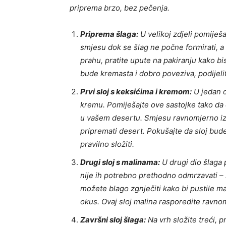
priprema brzo, bez pečenja.
Priprema šlaga:
U velikoj zdjeli pomiješa
smjesu dok se šlag ne počne formirati, a
prahu, pratite upute na pakiranju kako bi
bude kremasta i dobro poveziva, podijelite
Prvi sloj s keksićima i kremom:
U jedan o
kremu. Pomiješajte ove sastojke tako da 
u vašem desertu. Smjesu ravnomjerno izli
pripremati desert. Pokušajte da sloj bude
pravilno složiti.
Drugi sloj s malinama:
U drugi dio šlaga
nije ih potrebno prethodno odmrzavati – 
možete blago zgnječiti kako bi pustile m
okus. Ovaj sloj malina rasporedite ravno
Završni sloj šlaga:
Na vrh složite treći, pr