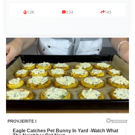
1.0K
234
145