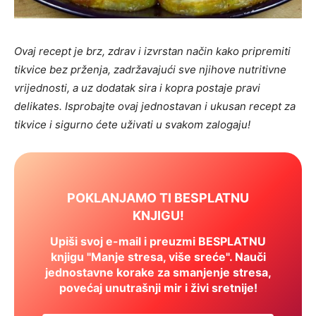
Ovaj recept je brz, zdrav i izvrstan način kako pripremiti
tikvice bez prženja, zadržavajući sve njihove nutritivne
vrijednosti, a uz dodatak sira i kopra postaje pravi
delikates. Isprobajte ovaj jednostavan i ukusan recept za
tikvice i sigurno ćete uživati u svakom zalogaju!
POKLANJAMO TI BESPLATNU
KNJIGU!
Upiši svoj e-mail i preuzmi BESPLATNU
knjigu "Manje stresa, više sreće". Nauči
jednostavne korake za smanjenje stresa,
povećaj unutrašnji mir i živi sretnije!