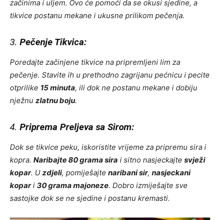
začinima i uljem. Ovo će pomoći da se okusi sjedine, a
tikvice postanu mekane i ukusne prilikom pečenja.
3.
Pečenje Tikvica:
Poredajte začinjene tikvice na pripremljeni lim za
pečenje. Stavite ih u prethodno zagrijanu pećnicu i pecite
otprilike
15 minuta
, ili dok ne postanu mekane i dobiju
nježnu
zlatnu boju
.
4.
Priprema Preljeva sa Sirom:
Dok se tikvice peku, iskoristite vrijeme za pripremu sira i
kopra.
Naribajte 80 grama sira
i sitno nasjeckajte
svježi
kopar
. U
zdjeli
, pomiješajte
naribani sir
,
nasjeckani
kopar
i
30 grama majoneze
. Dobro izmiješajte sve
sastojke dok se ne sjedine i postanu kremasti.