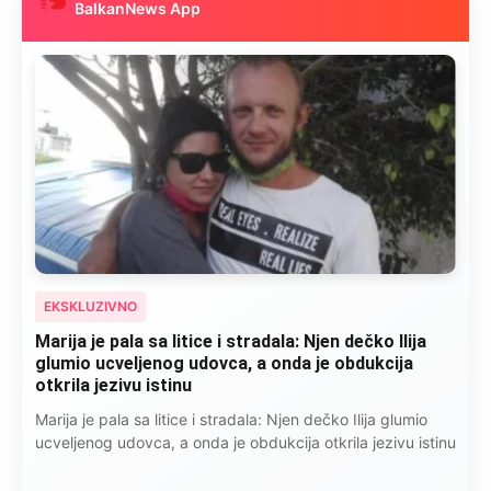
BalkanNews App
EKSKLUZIVNO
Marija je pala sa litice i stradala: Njen dečko Ilija
glumio ucveljenog udovca, a onda je obdukcija
otkrila jezivu istinu
Marija je pala sa litice i stradala: Njen dečko Ilija glumio
ucveljenog udovca, a onda je obdukcija otkrila jezivu istinu