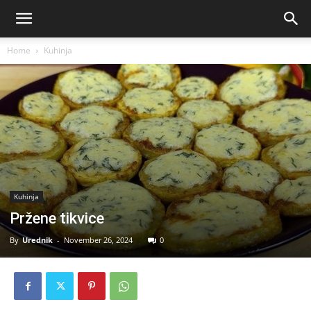
Home
Kuhinja
Kuhinja
Pržene tikvice
By
Urednik
-
November 26, 2024
0