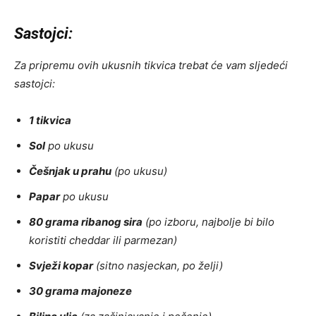
Sastojci:
Za pripremu ovih ukusnih tikvica trebat će vam sljedeći
sastojci:
1 tikvica
Sol
po ukusu
Češnjak u prahu
(po ukusu)
Papar
po ukusu
80 grama ribanog sira
(po izboru, najbolje bi bilo
koristiti cheddar ili parmezan)
Svježi kopar
(sitno nasjeckan, po želji)
30 grama majoneze