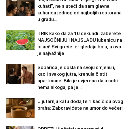
kuhati”, ne sluteći da sam glavna
kuharica jednog od najboljih restorana
u gradu…
TRIK kako da za 10 sekundi izaberete
NAJSOČNIJU i NAJSLAĐU lubenicu na
pijaci! Svi greše jer gledaju boju, a ovo
je najvažnije
Sobarica je došla na svoju smjenu i,
kao i svakog jutra, krenula čistiti
apartmane. Bila je uvjerena da u sobi
nema nikoga, pa je...
U jutarnju kafu dodajte 1 kašičicu ovog
praha: Zaboravićete na umor do večeri
OPREZ! Liječnici upozoravaju!