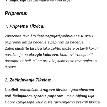
Biljno ulje
(za začinjavanje i pečenje)
Priprema:
1.
Priprema Tikvica:
Započnite tako što ćete
zagrijati pećnicu
na
180°C
i
pripremiti lim za pečenje s papirom za pečenje.
Zatim
oljuštite tikvicu
(ako želite, možete ostaviti koru) i
narežite je na
okrugle kolutove
. Kolutovi trebaju biti
dovoljno debeli, ali ne previše, kako bi se ravnomjerno
ispekli.
2.
Začinjavanje Tikvica:
U
zdjeli
, pomiješajte
krugove tikvica
s
prstohvatom
soli
,
češnjakom u prahu
,
paparom
i malo
biljnog ulja
.
Dobro izmiješajte kako biste ravnomjerno prekrili tikvice