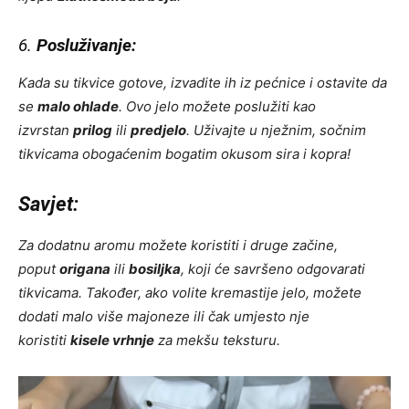
6.
Posluživanje:
Kada su tikvice gotove, izvadite ih iz pećnice i ostavite da
se
malo ohlade
. Ovo jelo možete poslužiti kao
izvrstan
prilog
ili
predjelo
. Uživajte u nježnim, sočnim
tikvicama obogaćenim bogatim okusom sira i kopra!
Savjet:
Za dodatnu aromu možete koristiti i druge začine,
poput
origana
ili
bosiljka
, koji će savršeno odgovarati
tikvicama. Također, ako volite kremastije jelo, možete
dodati malo više majoneze ili čak umjesto nje
koristiti
kisele vrhnje
za mekšu teksturu.