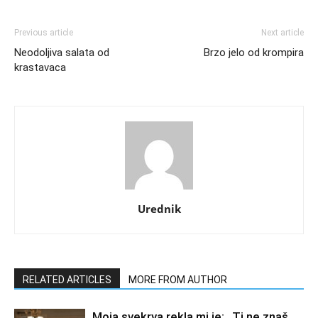
Previous article
Next article
Neodoljiva salata od
Brzo jelo od krompira
krastavaca
Urednik
RELATED ARTICLES
MORE FROM AUTHOR
Moja svekrva rekla mi je: „Ti ne znaš