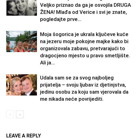
Veljko priznao da ga je osvojila DRUGA
ŽENA! Mlađa od Verice i svi je znate,
pogledajte prve...
Moja šogorica je ukrala ključeve kuće
na jezeru moje pokojne majke kako bi
organizovala zabavu, pretvarajući to
dragocjeno mjesto u pravo smetljište.
Ali ja...
Udala sam se za svog najboljeg
prijatelja – svoju ljubav iz djetinjstva,
jedinu osobu za koju sam vjerovala da
me nikada neće povrijediti.
LEAVE A REPLY