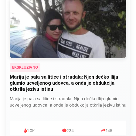
EKSKLUZIVNO
Kad se Marin suprug razbolio ona ga kupala,
pelene mu mijenjala: Jedno jutro je poslao po
čokoladu..
Kad se Marin suprug razbolio ona ga kupala, pelene mu
mijenjala: Jedno jutro je poslao po čokoladu..
999
321
234