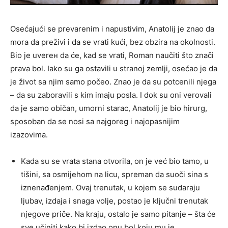
Osećajući se prevarenim i napustivim, Anatolij je znao da
mora da preživi i da se vrati kući, bez obzira na okolnosti.
Bio je uverен da će, kad se vrati, Roman naučiti što znači
prava bol. Iako su ga ostavili u stranoj zemlji, osećao je da
je život sa njim samo počeo. Znao je da su potcenili njega
– da su zaboravili s kim imaju posla. I dok su oni verovali
da je samo običan, umorni starac, Anatolij je bio hirurg,
sposoban da se nosi sa najgoreg i najopasnijim
izazovima.
Kada su se vrata stana otvorila, on je već bio tamo, u
tišini, sa osmijehom na licu, spreman da suoči sina s
iznenađenjem. Ovaj trenutak, u kojem se sudaraju
ljubav, izdaja i snaga volje, postao je ključni trenutak
njegove priče. Na kraju, ostalo je samo pitanje – šta će
sve učiniti kako bi izdao onu bol koju mu je