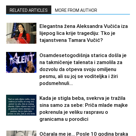
RELATED ARTICLES
MORE FROM AUTHOR
Elegantna žena Aleksandra Vučića iza
lijepog lica krije tragediju: Tko je
tajanstvena Tamara Vučić?
Osamdesetogodišnja starica došla je
na takmičenje talenata i zamolila za
dozvolu da otpeva svoju omiljenu
pesmu, ali su joj se voditeljka i žiri
podsmehnuli...
Kada je stigla beba, svekrva je tražila
sina samo za sebe: Priča mlade majke
pokrenula je veliku raspravu o
granicama u porodici
Očarala me je… Posle 10 godina braka