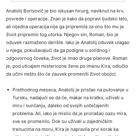
Anatolij Borisovič je bio iskusan hirurg, naviknut na krv,
povrede i operacije. Znao je kako da popravi ljudsko telo,
ali nijedna operacija nije ga pripremila za ono što mu je
život pripremio tog utorka. Njegov sin, Roman, bio je
oduvek razmaženo derište. Iako je Anatolij oduvek ulagao
u njega, pokušavajući da ga podigne u solidnog i
odgovornog čoveka, život je imao druge planove. Roman
je, pod uticajem misteriozne žene po imenu Kira, odlučio
da učini nešto što će zauvek promeniti život obojici.
Prethodnog meseca, Anatolij je pristao na putovanje u
Tursku, nadajući se da će, makar na kratko, uživati u
miru i sunčanju, daleko od svojih uobičajenih
problema. Ali, iako je mislio da je pronašao oazu mira,
sve se promenilo. Dok su uživali u zajedničkim
trenucima na moru, Kira je napravila prvi korak ka