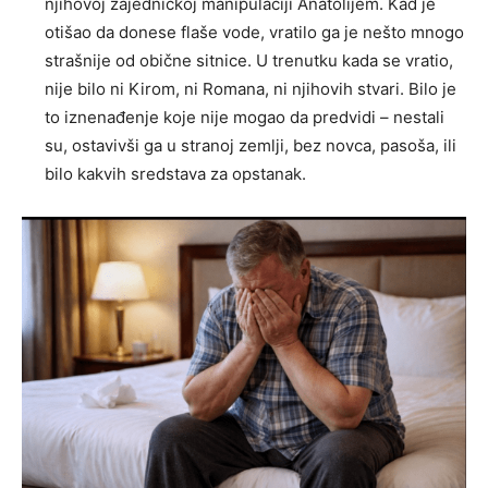
njihovoj zajedničkoj manipulaciji Anatolijem. Kad je
otišao da donese flaše vode, vratilo ga je nešto mnogo
strašnije od obične sitnice. U trenutku kada se vratio,
nije bilo ni Kirom, ni Romana, ni njihovih stvari. Bilo je
to iznenađenje koje nije mogao da predvidi – nestali
su, ostavivši ga u stranoj zemlji, bez novca, pasoša, ili
bilo kakvih sredstava za opstanak.