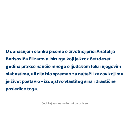
U današnjem članku pišemo o životnoj priči Anatolija
Borisoviča Elizarova, hirurga koji je kroz četrdeset
godina prakse naučio mnogo o ljudskom telu i njegovim
slabostima, ali nije bio spreman za najteži izazov koji mu
je život postavio – izdajstvo vlastitog sina i drastične
posledice toga.
Sadržaj se nastavlja nakon oglasa