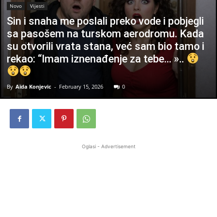
Novo
Vijesti
Sin i snaha me poslali preko vode i pobjegli
sa pasošem na turskom aerodromu. Kada
su otvorili vrata stana, već sam bio tamo i
rekao: “Imam iznenađenje za tebe… »..
By
Aida Konjevic
-
February 15, 2026
0
Oglasi - Advertisement