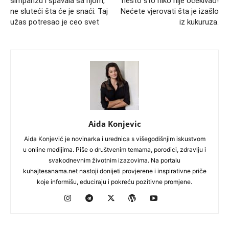
šimpanzu i spavala sa njom,
nešto što niko nije očekivao!
ne sluteći šta će je snaći: Taj
Nećete vjerovati šta je izašlo
užas potresao je ceo svet
iz kukuruza.
Aida Konjevic
Aida Konjević je novinarka i urednica s višegodišnjim iskustvom
u online medijima. Piše o društvenim temama, porodici, zdravlju i
svakodnevnim životnim izazovima. Na portalu
kuhajtesanama.net nastoji donijeti provjerene i inspirativne priče
koje informišu, educiraju i pokreću pozitivne promjene.