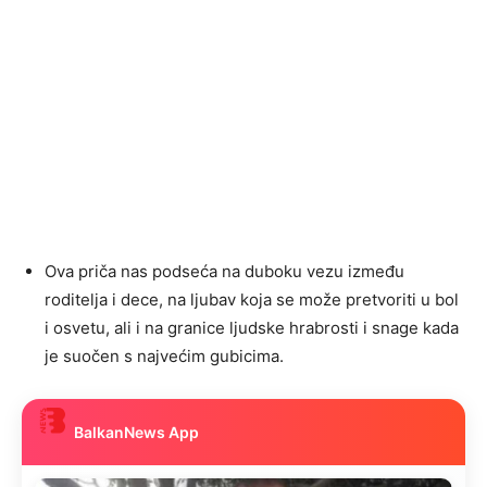
Ova priča nas podseća na duboku vezu između
roditelja i dece, na ljubav koja se može pretvoriti u bol
i osvetu, ali i na granice ljudske hrabrosti i snage kada
je suočen s najvećim gubicima.
BalkanNews App