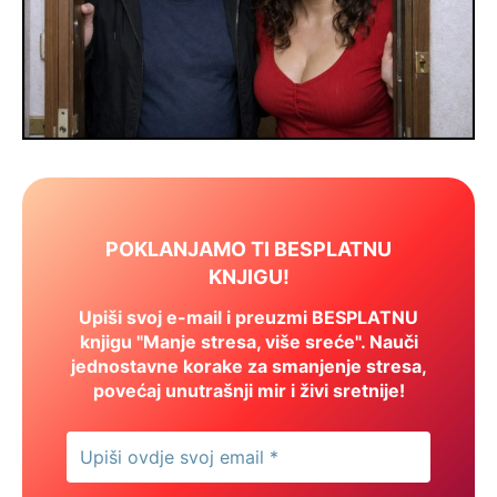
POKLANJAMO TI BESPLATNU
KNJIGU!
Upiši svoj e-mail i preuzmi BESPLATNU
knjigu "Manje stresa, više sreće". Nauči
jednostavne korake za smanjenje stresa,
povećaj unutrašnji mir i živi sretnije!