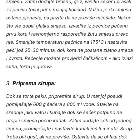
smjesu. Zatim dodajte brašno, griz, vanilin šećer i prašak
za pecivo (ovaj put u manjoj količini). Važno je da smjesa
ostane pjenasta, pa pazite da ne previše miješate. Nakon
što ste dobili glatku smjesu, izvadite iz pećnice pečenu
prvu koru i ravnomjerno rasporedite žutu smjesu preko
nje. Smanjite temperaturu pećnice na 175°C i nastavite
peći još 25-30 minuta, dok kora ne postane zlatno smeđa
i čvrsta. Pečenje možete provjeriti čačkalicom – ako izlazi
suha, torta je gotova.
3.
Priprema sirupa:
Dok se torte peku, pripremite sirup. U manjoj posudi
pomiješajte 600 g šećera s 800 ml vode. Stavite na
srednje jaku vatru i kuhajte dok se šećer potpuno ne
otopi i smjesa počne kuhati. Zatim dodajte sok od jednog
limuna, promiješajte i nastavite kuhati još 5 minuta. Sirup
treba biti gust, ali ne previše. Ostavite da se ohladi dok