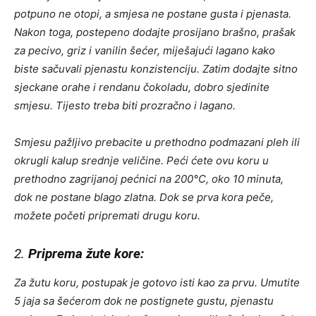
potpuno ne otopi, a smjesa ne postane gusta i pjenasta.
Nakon toga, postepeno dodajte prosijano brašno, prašak
za pecivo, griz i vanilin šećer, miješajući lagano kako
biste sačuvali pjenastu konzistenciju. Zatim dodajte sitno
sjeckane orahe i rendanu čokoladu, dobro sjedinite
smjesu. Tijesto treba biti prozračno i lagano.
Smjesu pažljivo prebacite u prethodno podmazani pleh ili
okrugli kalup srednje veličine. Peći ćete ovu koru u
prethodno zagrijanoj pećnici na 200°C, oko 10 minuta,
dok ne postane blago zlatna. Dok se prva kora peče,
možete početi pripremati drugu koru.
2.
Priprema žute kore:
Za žutu koru, postupak je gotovo isti kao za prvu. Umutite
5 jaja sa šećerom dok ne postignete gustu, pjenastu