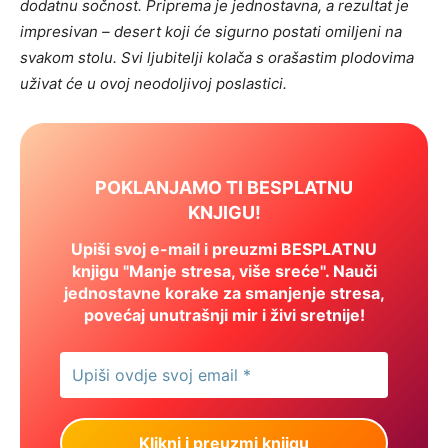
dodatnu sočnost. Priprema je jednostavna, a rezultat je
impresivan – desert koji će sigurno postati omiljeni na
svakom stolu. Svi ljubitelji kolača s orašastim plodovima
uživat će u ovoj neodoljivoj poslastici.
POKLANJAMO TI BESPLATNU
KNJIGU!
Upiši svoj e-mail i preuzmi BESPLATNU
knjigu "Manje stresa, više sreće". Nauči
jednostavne korake za smanjenje stresa,
povećaj unutrašnji mir i živi sretnije!