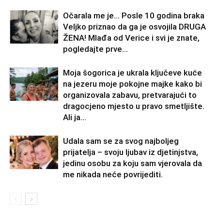
Očarala me je… Posle 10 godina braka
Veljko priznao da ga je osvojila DRUGA
ŽENA! Mlađa od Verice i svi je znate,
pogledajte prve...
Moja šogorica je ukrala ključeve kuće
na jezeru moje pokojne majke kako bi
organizovala zabavu, pretvarajući to
dragocjeno mjesto u pravo smetljište.
Ali ja...
Udala sam se za svog najboljeg
prijatelja – svoju ljubav iz djetinjstva,
jedinu osobu za koju sam vjerovala da
me nikada neće povrijediti.