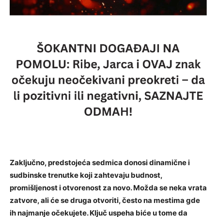
Zaključno, predstojeća sedmica donosi dinamične i
sudbinske trenutke koji zahtevaju budnost,
promišljenost i otvorenost za novo. Možda se neka vrata
zatvore, ali će se druga otvoriti, često na mestima gde
ih najmanje očekujete. Ključ uspeha biće u tome da