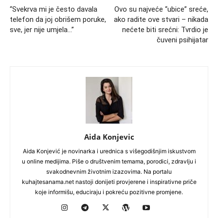
“Svekrva mi je često davala
Ovo su najveće “ubice” sreće,
telefon da joj obrišem poruke,
ako radite ove stvari – nikada
sve, jer nije umjela…”
nećete biti srećni: Tvrdio je
čuveni psihijatar
Aida Konjevic
Aida Konjević je novinarka i urednica s višegodišnjim iskustvom
u online medijima. Piše o društvenim temama, porodici, zdravlju i
svakodnevnim životnim izazovima. Na portalu
kuhajtesanama.net nastoji donijeti provjerene i inspirativne priče
koje informišu, educiraju i pokreću pozitivne promjene.