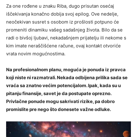
Za one rođene u znaku Riba, dugo prisutan osećaj
iščekivanja konačno dobija svoj epilog. Ove nedelje,
neočekivan susret s osobom iz prošlosti potpuno će
promeniti dinamiku vašeg sadašnjeg života. Bilo da se
radi o bivšoj ljubavi, nekadašnjem prijatelju ili nekome s
kim imate neraščišćene račune, ovaj kontakt otvoriće
vrata novim mogućnostima.
Na profesionalnom planu, moguća je ponuda iz pravca
koji niste ni razmatrali. Nekada odbijena prilika sada se
vraća sa znatno većim potencijalom. Ipak, kada su u
pitanju finansije, savet je da postupate oprezno.
Privlačne ponude mogu sakrivati rizike, pa dobro
promislite pre nego što donesete važne odluke.