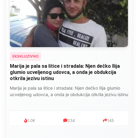
EKSKLUZIVNO
Marija je pala sa litice i stradala: Njen dečko Ilija
glumio ucveljenog udovca, a onda je obdukcija
otkrila jezivu istinu
Marija je pala sa litice i stradala: Njen dečko Ilija glumio
ucveljenog udovca, a onda je obdukcija otkrila jezivu istinu
1.0K
234
145