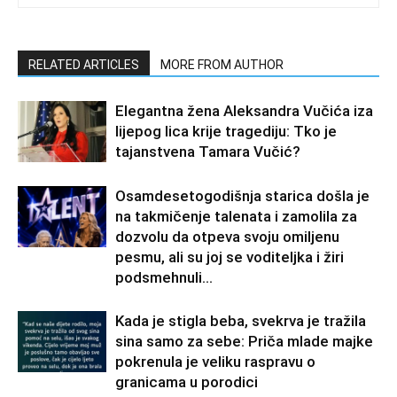
RELATED ARTICLES
MORE FROM AUTHOR
Elegantna žena Aleksandra Vučića iza
lijepog lica krije tragediju: Tko je
tajanstvena Tamara Vučić?
Osamdesetogodišnja starica došla je
na takmičenje talenata i zamolila za
dozvolu da otpeva svoju omiljenu
pesmu, ali su joj se voditeljka i žiri
podsmehnuli...
Kada je stigla beba, svekrva je tražila
sina samo za sebe: Priča mlade majke
pokrenula je veliku raspravu o
granicama u porodici