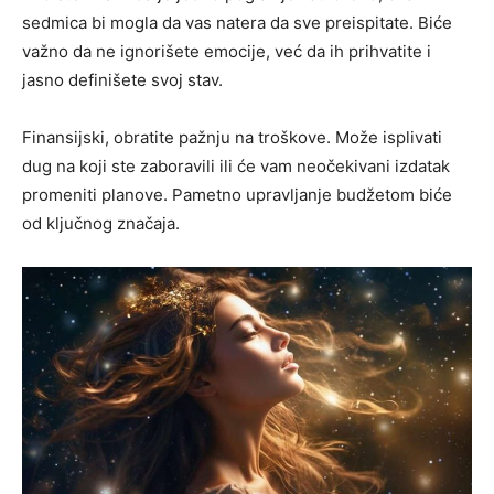
sedmica bi mogla da vas natera da sve preispitate. Biće
važno da ne ignorišete emocije, već da ih prihvatite i
jasno definišete svoj stav.
Finansijski, obratite pažnju na troškove. Može isplivati
dug na koji ste zaboravili ili će vam neočekivani izdatak
promeniti planove. Pametno upravljanje budžetom biće
od ključnog značaja.