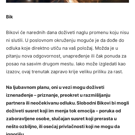
Bik
Bikovi će narednih dana doživeti naglu promenu koju nisu
ni slutili. U poslovnom okruženju moguće je da dođe do
odluka koje direktno utiču na vaš položaj. Možda je u
pitanju nova odgovornost, unapređenje ili čak ponuda za
posao na sasvim drugom mestu. Iako može izgledati kao
izazov, ovaj trenutak zapravo krije veliku priliku za rast.
Na ljubavnom planu, oni u vezi mogu doživeti
iznenađenje – priznanje, preokret u razmišljanju
partnera ili neočekivanu odluku. Slobodni Bikovi bi mogli
doživeti susret koji im menja tok emocija – poruka od
zaboravljene osobe, slučajan susret koji prerasta u
nešto ozbiljno, ili osećaj privlačnosti koji ne mogu da
ignorišu.