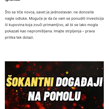
Što se tiče novca, savet je jednostavan: ne donosite
nagle odluke. Moguće je da će vam se ponuditi investicija
ili kupovina koja zvuči primamljivo, ali bi se lako mogla
pokazati kao nepromišljena. Imajte strpljenja – prava
prilika tek dolazi.