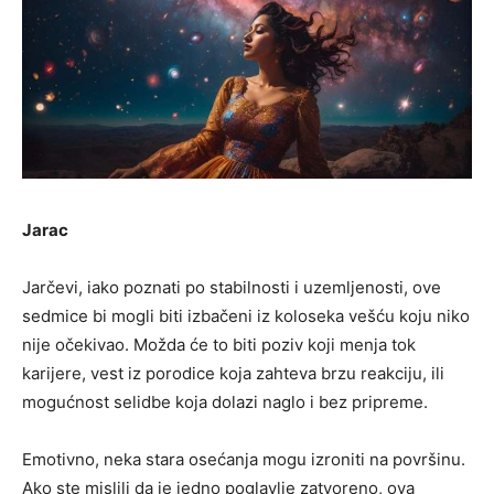
Jarac
Jarčevi, iako poznati po stabilnosti i uzemljenosti, ove
sedmice bi mogli biti izbačeni iz koloseka vešću koju niko
nije očekivao. Možda će to biti poziv koji menja tok
karijere, vest iz porodice koja zahteva brzu reakciju, ili
mogućnost selidbe koja dolazi naglo i bez pripreme.
Emotivno, neka stara osećanja mogu izroniti na površinu.
Ako ste mislili da je jedno poglavlje zatvoreno, ova