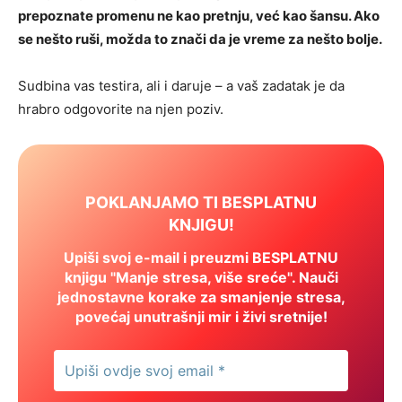
prepoznate promenu ne kao pretnju, već kao šansu. Ako
se nešto ruši, možda to znači da je vreme za nešto bolje.
Sudbina vas testira, ali i daruje – a vaš zadatak je da
hrabro odgovorite na njen poziv.
POKLANJAMO TI BESPLATNU
KNJIGU!
Upiši svoj e-mail i preuzmi BESPLATNU
knjigu "Manje stresa, više sreće". Nauči
jednostavne korake za smanjenje stresa,
povećaj unutrašnji mir i živi sretnije!