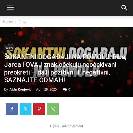
Home
Novo
Novo
ŠOKANTNI DOGAĐAJI NA POMOLU: Ribe,
Jarca i OVAJ znak očekuju neočekivani
preokreti – da li pozitivni ili negativni,
SAZNAJTE ODMAH!
By
Aida Konjevic
-
April 29, 2025
0
Oglasi - Advertisement