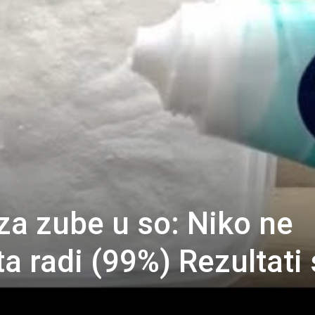
za zube u so: Niko ne
sta radi (99%) Rezultati