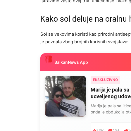
istražimo zašto ovaj trik funkcioniše i kako g
Kako sol deluje na oralnu 
Sol se vekovima koristi kao prirodni antisept
je poznata zbog brojnih korisnih svojstava:
BalkanNews App
EKSKLUZIVNO
Marija je pala sa 
ucveljenog udovca
Marija je pala sa liti
onda je obdukcija otkr
1.0K
234
1