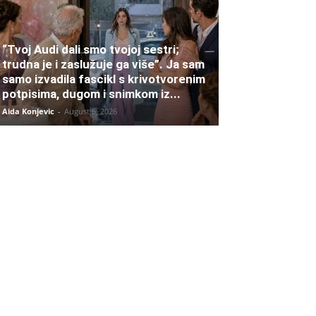
“Tvoj Audi dali smo tvojoj sestri;
trudna je i zaslužuje ga više”. Ja sam
samo izvadila fascikl s krivotvorenim
potpisima, dugom i snimkom iz...
Aida Konjevic
-
August 6, 2026