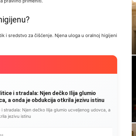
a pravilno primeniti.
higijenu?
ik i sredstvo za čišćenje. Njena uloga u oralnoj higijeni
litice i stradala: Njen dečko Ilija glumio
, a onda je obdukcija otkrila jezivu istinu
ce i stradala: Njen dečko Ilija glumio ucveljenog udovca, a
ila jezivu istinu
45