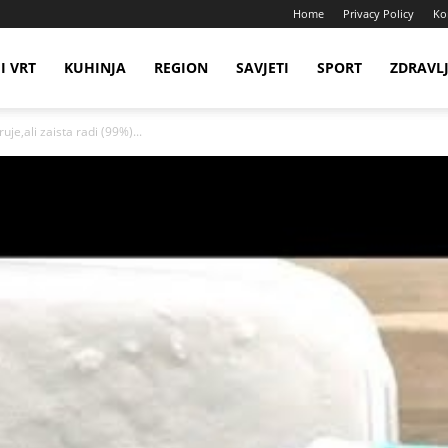
Home
Privacy Policy
Ko
I VRT
KUHINJA
REGION
SAVJETI
SPORT
ZDRAVL
uje,ali zaista radi (99%)...