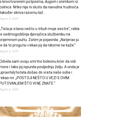
s krivotvorenim potpisima, dugom i snimkom iz
bolnice. Nitko nije ni slutio da navodna trudnoća
također skriva razornu laž…
August 6, 2026
„Tata je stavio nešto u trbuh moje sestre”, rekla
je sedmogodišnja djevojčica službeniku na
prijemnom pultu. Zatim je pojasnila: „Natjerao ju
je da to proguta i rekao joj da nikome ne kaže.”
August 6, 2026
Odvela sam svoju smrtno bolesnu kćer da vidi
more i tako joj ispunila posljednju želju. A onda je
upravitelj hotela došao do vrata naše sobe i
rekao mi: „POSTOJI NEŠTO U VEZI S OVIM
PUTOVANJEM ŠTO VI NE ZNATE.“
August 6, 2026