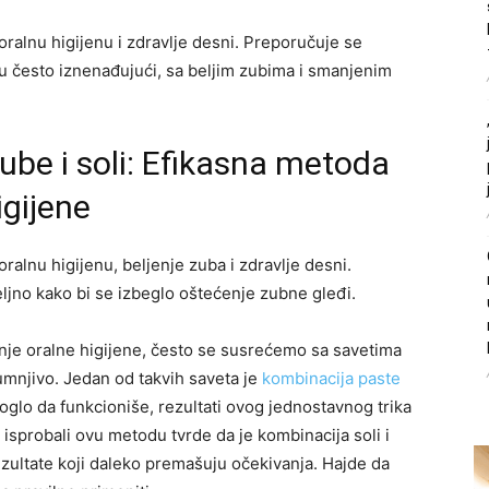
oralnu higijenu i zdravlje desni. Preporučuje se
su često iznenađujući, sa beljim zubima i smanjenim
ube i soli: Efikasna metoda
igijene
ralnu higijenu, beljenje zuba i zdravlje desni.
ljno kako bi se izbeglo oštećenje zubne gleđi.
nje oralne higijene, često se susrećemo sa savetima
sumnjivo. Jedan od takvih saveta je
kombinacija paste
moglo da funkcioniše, rezultati ovog jednostavnog trika
 isprobali ovu metodu tvrde da je kombinacija soli i
zultate koji daleko premašuju očekivanja. Hajde da