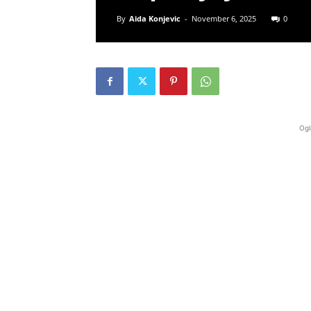
By
Aida Konjevic
-
November 6, 2025
0
Ogl