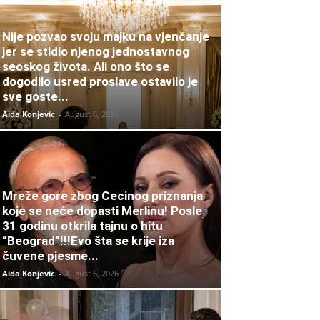
Nije pozvao svoju majku na vjenčanje
jer se stidio njenog jednostavnog
seoskog života. Ali ono što se
dogodilo usred proslave ostavilo je
sve goste...
Aida Konjevic
-
August 6, 2026
Mreže gore zbog Cecinog priznanja
koje se neće dopasti Merlinu! Posle
31 godinu otkrila tajnu o hitu
“Beograd”!!!Evo šta se krije iza
čuvene pjesme...
Aida Konjevic
-
August 6, 2026