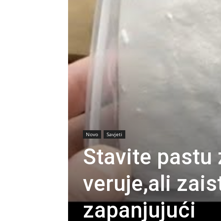
Novo
Savjeti
Stavite pastu 
veruje,ali zai
zapanjujući