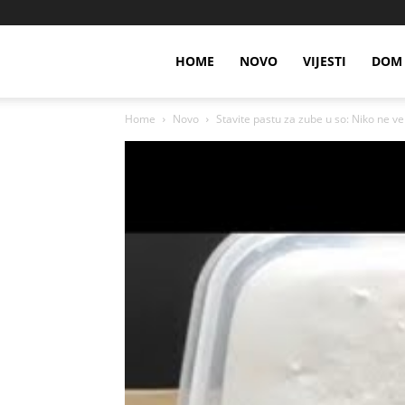
HOME
NOVO
VIJESTI
DOM 
Home
Novo
Stavite pastu za zube u so: Niko ne ver