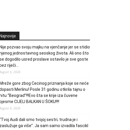
Najnovije
Nije pozvao svoju majku na vjenčanje jer se stidio
njenog jednostavnog seoskog života. Ali ono što
se dogodilo usred proslave ostavilo je sve goste
bez riječi…
August 6, 2026
Mreže gore zbog Cecinog priznanja koje se neće
dopasti Merlinu! Posle 31 godinu otkrila tajnu o
hitu “Beograd”!!!Evo šta se krije iza čuvene
pjesme CIJELI BALKAN U ŠOKU!!!!
August 6, 2026
“Tvoj Audi dali smo tvojoj sestri; trudna je i
zaslužuje ga više”. Ja sam samo izvadila fascikl