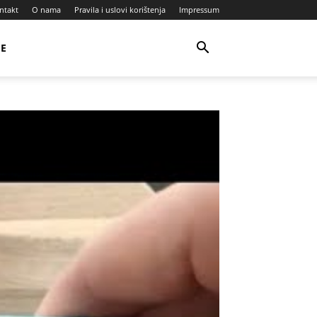
ntakt
O nama
Pravila i uslovi korištenja
Impressum
JE