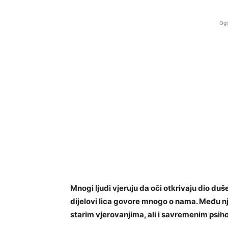
Ogl
Mnogi ljudi vjeruju da oči otkrivaju dio duše
dijelovi lica govore mnogo o nama. Među nj
starim vjerovanjima, ali i savremenim psih