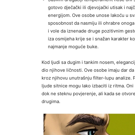
gotovo dječački ili djevojački utisak i 
energijom. Ove osobe unose lakoću u svak
sposobnost da nasmiju ili ohrabre onoga k
i vole da iznenade druge pozitivnim gesto
iza osmijeha krije se i snažan karakter ko
najmanje moguće buke.
Kod ljudi sa dugim i tankim nosem, eleganci
dio njihove ličnosti. Ove osobe imaju dar da 
kroz njihovu unutrašnju filter-lupu analize. 
ljude sitnice mogu lako izbaciti iz ritma. On
dok ne steknu povjerenje, ali kada se otvore
drugima.