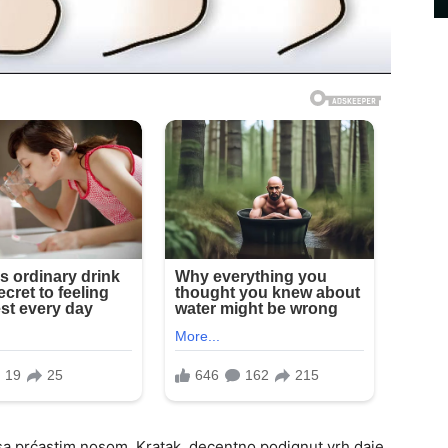
a prćastim nosom. Kratak, decentno podignut vrh daje