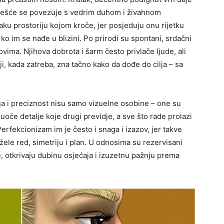
najčešće se povezuje s vedrim duhom i živahnom
u prostoriju kojom kroče, jer posjeduju onu rijetku
o im se nađe u blizini. Po prirodi su spontani, srdačni
vima. Njihova dobrota i šarm često privlače ljude, ali
ji, kada zatreba, zna tačno kako da dođe do cilja – sa
ja i preciznost nisu samo vizuelne osobine – one su
uoče detalje koje drugi previdje, a sve što rade prolazi
Perfekcionizam im je često i snaga i izazov, jer takve
i žele red, simetriju i plan. U odnosima su rezervisani
, otkrivaju dubinu osjećaja i izuzetnu pažnju prema