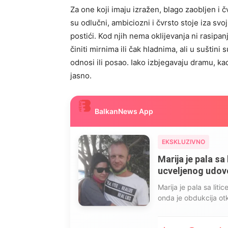
Za one koji imaju izražen, blago zaobljen i
su odlučni, ambiciozni i čvrsto stoje iza svoj
postići. Kod njih nema oklijevanja ni rasipan
činiti mirnima ili čak hladnima, ali u suštini 
odnosi ili posao. Iako izbjegavaju dramu, ka
jasno.
BalkanNews App
EKSKLUZIVNO
Marija je pala sa 
ucveljenog udovca
Marija je pala sa liti
onda je obdukcija otkr