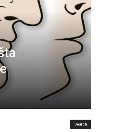
šta
je