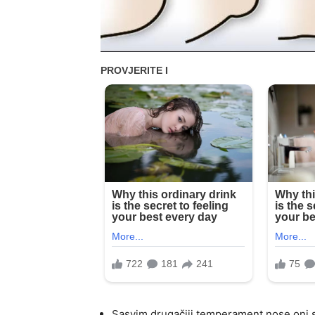
Sasvim drugačiji temperament nose oni s