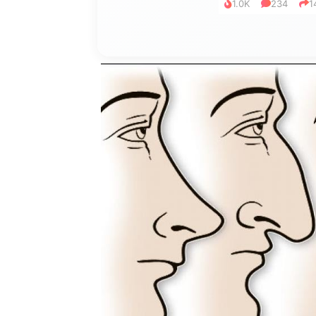
1.0K
234
1