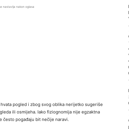
se nastavlja nakon oglasa
 hvata pogled i zbog svog oblika nerijetko sugeriše
ogleda ili osmijeha. Iako fiziognomija nije egzaktna
 često pogađaju bit nečije naravi.