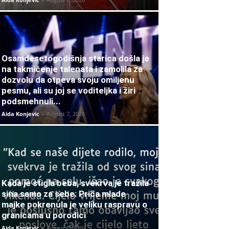
Osamdesetogodišnja starica došla je
na takmičenje talenata i zamolila za
dozvolu da otpeva svoju omiljenu
pesmu, ali su joj se voditeljka i žiri
podsmehnuli...
Aida Konjevic
-
August 7, 2026
Kada je stigla beba, svekrva je tražila
sina samo za sebe: Priča mlade
majke pokrenula je veliku raspravu o
granicama u porodici
Aida Konjevic
-
August 7, 2026