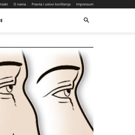
ntakt
O nama
Pravila i uslovi korištenja
Impressum
JE