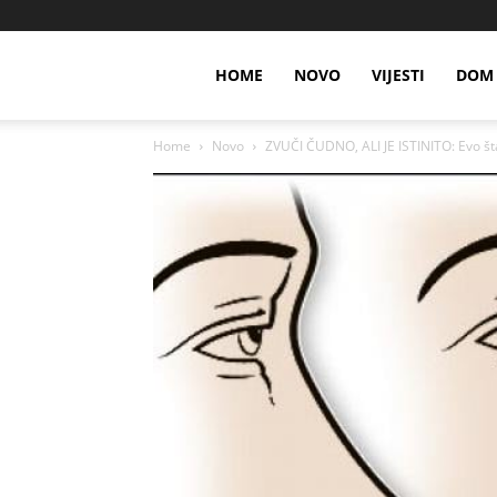
HOME
NOVO
VIJESTI
DOM 
Home
Novo
ZVUČI ČUDNO, ALI JE ISTINITO: Evo š