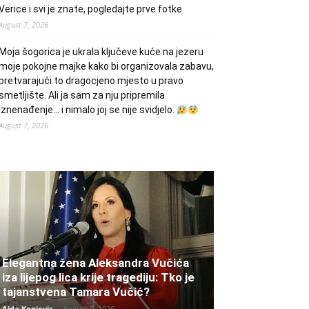
Verice i svi je znate, pogledajte prve fotke
August 7, 2026
Moja šogorica je ukrala ključeve kuće na jezeru
moje pokojne majke kako bi organizovala zabavu,
pretvarajući to dragocjeno mjesto u pravo
smetljište. Ali ja sam za nju pripremila
iznenađenje… i nimalo joj se nije svidjelo.
August 7, 2026
Elegantna žena Aleksandra Vučića
iza lijepog lica krije tragediju: Tko je
tajanstvena Tamara Vučić?
Aida Konjevic
-
August 7, 2026