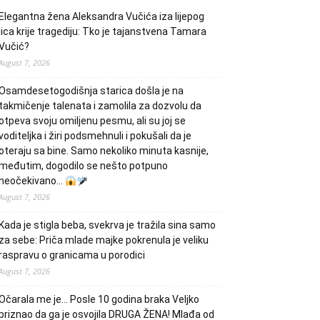
Elegantna žena Aleksandra Vučića iza lijepog
lica krije tragediju: Tko je tajanstvena Tamara
Vučić?
August 7, 2026
Osamdesetogodišnja starica došla je na
takmičenje talenata i zamolila za dozvolu da
otpeva svoju omiljenu pesmu, ali su joj se
voditeljka i žiri podsmehnuli i pokušali da je
oteraju sa bine. Samo nekoliko minuta kasnije,
međutim, dogodilo se nešto potpuno
neočekivano…
August 7, 2026
Kada je stigla beba, svekrva je tražila sina samo
za sebe: Priča mlade majke pokrenula je veliku
raspravu o granicama u porodici
August 7, 2026
Očarala me je… Posle 10 godina braka Veljko
priznao da ga je osvojila DRUGA ŽENA! Mlađa od