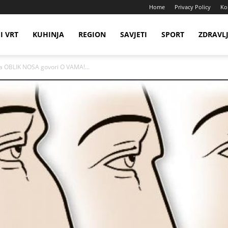
Home
Privacy Policy
Ko
I VRT
KUHINJA
REGION
SAVJETI
SPORT
ZDRAVL
ta OBLIK NOSA govori O VAMA!...