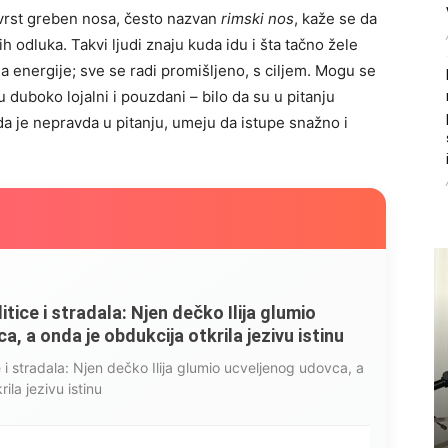
 čvrst greben nosa, često nazvan
rimski nos
, kaže se da
ih odluka. Takvi ljudi znaju kuda idu i šta tačno žele
ja energije; sve se radi promišljeno, s ciljem. Mogu se
su duboko lojalni i pouzdani – bilo da su u pitanju
da je nepravda u pitanju, umeju da istupe snažno i
litice i stradala: Njen dečko Ilija glumio
, a onda je obdukcija otkrila jezivu istinu
ce i stradala: Njen dečko Ilija glumio ucveljenog udovca, a
ila jezivu istinu