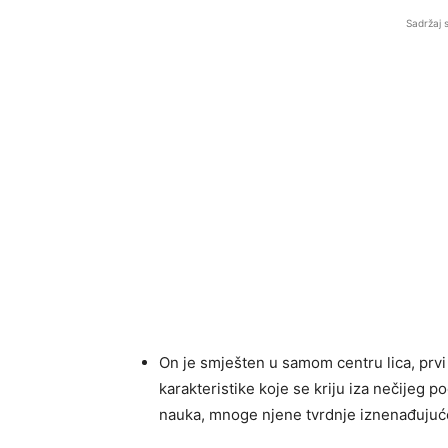
Sadržaj 
On je smješten u samom centru lica, prvi
karakteristike koje se kriju iza nečijeg p
nauka, mnoge njene tvrdnje iznenađujuće