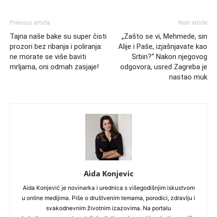
Previous article
Next article
Tajna naše bake su super čisti
„Zašto se vi, Mehmede, sin
prozori bez ribanja i poliranja:
Alije i Paše, izjašnjavate kao
ne morate se više baviti
Srbin?“ Nakon njegovog
mrljama, oni odmah zasjaje!
odgovora, usred Zagreba je
nastao muk
Aida Konjevic
Aida Konjević je novinarka i urednica s višegodišnjim iskustvom
u online medijima. Piše o društvenim temama, porodici, zdravlju i
svakodnevnim životnim izazovima. Na portalu