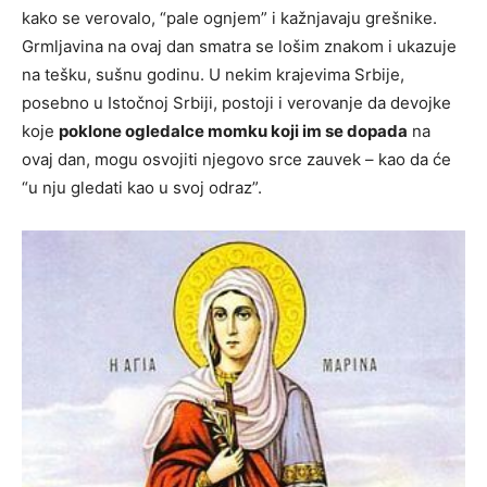
kako se verovalo, “pale ognjem” i kažnjavaju grešnike.
Grmljavina na ovaj dan smatra se lošim znakom i ukazuje
na tešku, sušnu godinu. U nekim krajevima Srbije,
posebno u Istočnoj Srbiji, postoji i verovanje da devojke
koje
poklone ogledalce momku koji im se dopada
na
ovaj dan, mogu osvojiti njegovo srce zauvek – kao da će
“u nju gledati kao u svoj odraz”.