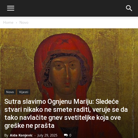
Home
Novo
Novo
Vijesti
Sutra slavimo Ognjenu Mariju: Sledeće
stvari nikako ne smete raditi, veruje se da
tako navlačite gnev svetiteljke koja ove
greške ne prašta
By
Aida Konjevic
-
July 29, 2025
0