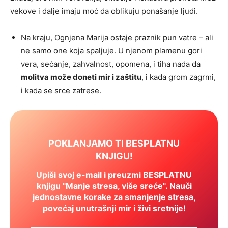
vekove i dalje imaju moć da oblikuju ponašanje ljudi.
Na kraju, Ognjena Marija ostaje praznik pun vatre – ali
ne samo one koja spaljuje. U njenom plamenu gori
vera, sećanje, zahvalnost, opomena, i tiha nada da
molitva može doneti mir i zaštitu
, i kada grom zagrmi,
i kada se srce zatrese.
POKLANJAMO TI BESPLATNU
KNJIGU!
Upiši svoj e-mail i preuzmi BESPLATNU
knjigu "Manje stresa, više sreće". Nauči
jednostavne korake za smanjenje stresa,
povećaj unutrašnji mir i živi sretnije!