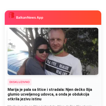
BalkanNews App
EKSKLUZIVNO
Marija je pala sa litice i stradala: Njen dečko Ilija
glumio ucveljenog udovca, a onda je obdukcija
otkrila jezivu istinu