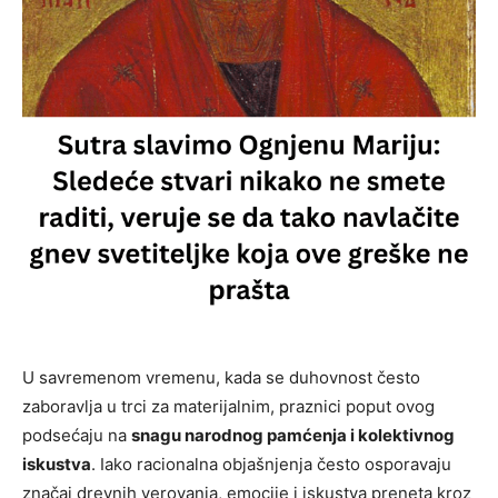
U savremenom vremenu, kada se duhovnost često
zaboravlja u trci za materijalnim, praznici poput ovog
podsećaju na
snagu narodnog pamćenja i kolektivnog
iskustva
. Iako racionalna objašnjenja često osporavaju
značaj drevnih verovanja, emocije i iskustva preneta kroz