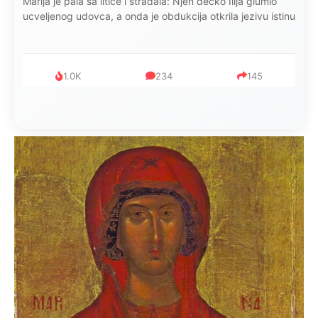
Marija je pala sa litice i stradala: Njen dečko Ilija glumio
ucveljenog udovca, a onda je obdukcija otkrila jezivu istinu
1.0K
234
145