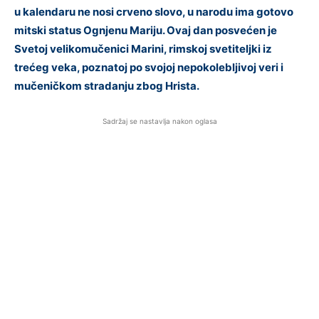
u kalendaru ne nosi crveno slovo, u narodu ima gotovo
mitski status Ognjenu Mariju. Ovaj dan posvećen je
Svetoj velikomučenici Marini, rimskoj svetiteljki iz
trećeg veka, poznatoj po svojoj nepokolebljivoj veri i
mučeničkom stradanju zbog Hrista.
Sadržaj se nastavlja nakon oglasa