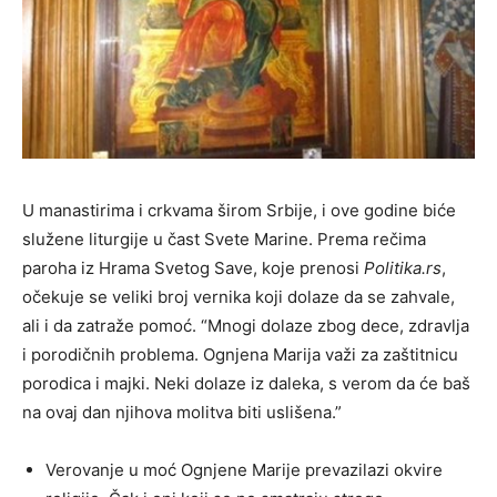
U manastirima i crkvama širom Srbije, i ove godine biće
služene liturgije u čast Svete Marine. Prema rečima
paroha iz Hrama Svetog Save, koje prenosi
Politika.rs
,
očekuje se veliki broj vernika koji dolaze da se zahvale,
ali i da zatraže pomoć. “Mnogi dolaze zbog dece, zdravlja
i porodičnih problema. Ognjena Marija važi za zaštitnicu
porodica i majki. Neki dolaze iz daleka, s verom da će baš
na ovaj dan njihova molitva biti uslišena.”
Verovanje u moć Ognjene Marije prevazilazi okvire