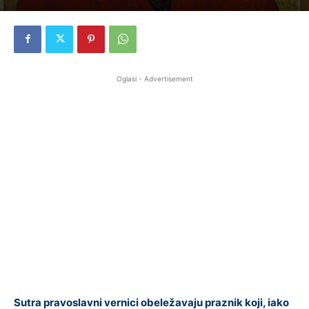
Oglasi - Advertisement
Sutra pravoslavni vernici obeležavaju praznik koji, iako