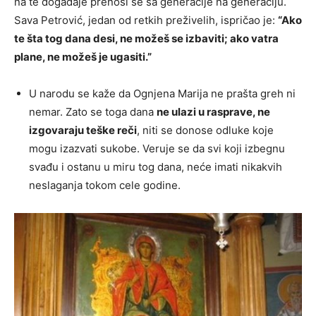
na te događaje prenosi se sa generacije na generaciju.
Sava Petrović, jedan od retkih preživelih, ispričao je:
“Ako
te šta tog dana desi, ne možeš se izbaviti; ako vatra
plane, ne možeš je ugasiti.”
U narodu se kaže da Ognjena Marija ne prašta greh ni
nemar. Zato se toga dana
ne ulazi u rasprave, ne
izgovaraju teške reči
, niti se donose odluke koje
mogu izazvati sukobe. Veruje se da svi koji izbegnu
svađu i ostanu u miru tog dana, neće imati nikakvih
neslaganja tokom cele godine.