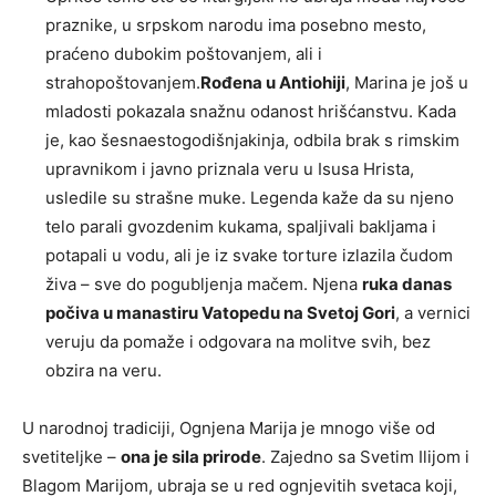
praznike, u srpskom narodu ima posebno mesto,
praćeno dubokim poštovanjem, ali i
strahopoštovanjem.
Rođena u Antiohiji
, Marina je još u
mladosti pokazala snažnu odanost hrišćanstvu. Kada
je, kao šesnaestogodišnjakinja, odbila brak s rimskim
upravnikom i javno priznala veru u Isusa Hrista,
usledile su strašne muke. Legenda kaže da su njeno
telo parali gvozdenim kukama, spaljivali bakljama i
potapali u vodu, ali je iz svake torture izlazila čudom
živa – sve do pogubljenja mačem. Njena
ruka danas
počiva u manastiru Vatopedu na Svetoj Gori
, a vernici
veruju da pomaže i odgovara na molitve svih, bez
obzira na veru.
U narodnoj tradiciji, Ognjena Marija je mnogo više od
svetiteljke –
ona je sila prirode
. Zajedno sa Svetim Ilijom i
Blagom Marijom, ubraja se u red ognjevitih svetaca koji,