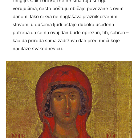
religije. Čak i oni koji se ne smatraju strogo
verujućima, često poštuju običaje povezane s ovim
danom. Iako crkva ne naglašava praznik crvenim
slovom, u dušama ljudi ostaje duboko usađena
potreba da se na ovaj dan bude oprezan, tih, sabran –
kao da priroda sama zadržava dah pred moći koje
nadilaze svakodnevicu.