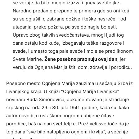
se veruje da bi to moglo izazvati gnev svetiteljke.
Narodno predanje prepuno je primera gde su oni koji
su se oglušili o zabrane doživeli teške nesreće – od
utapanja, preko požara, pa sve do nagle bolesti.
Upravo zbog takvih svedočanstava, mnogi ljudi tog
dana ostaju kod kuće, izbegavaju teške razgovore i
svađe, i umesto toga pale sveće i mole se pred ikonom
Svete Marine.
Žene posebno praznuju ovaj dan
, jer
veruju da Ognjena Marija štiti dom, zdravlje i porodicu.
Posebno mesto Ognjena Marija zauzima u sećanju Srba iz
Livanjskog kraja. U knjizi “Ognjena Marija Livanjska”
novinara Buda Simonovića, dokumentovano je stradanje
srpskog naroda 29. i 30. jula 1941. godine, kada su, kako
autor navodi, u ustaškom pogromu ubijene čitave
porodice, baš na dan svetiteljke. Preživeli svedoče da je
tog dana “sve bilo natopljeno ognjem i krvlju”, a sećanje