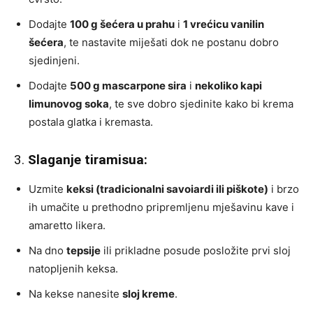
Dodajte
100 g šećera u prahu
i
1 vrećicu vanilin
šećera
, te nastavite miješati dok ne postanu dobro
sjedinjeni.
Dodajte
500 g mascarpone sira
i
nekoliko kapi
limunovog soka
, te sve dobro sjedinite kako bi krema
postala glatka i kremasta.
3.
Slaganje tiramisua:
Uzmite
keksi (tradicionalni savoiardi ili piškote)
i brzo
ih umačite u prethodno pripremljenu mješavinu kave i
amaretto likera.
Na dno
tepsije
ili prikladne posude posložite prvi sloj
natopljenih keksa.
Na kekse nanesite
sloj kreme
.