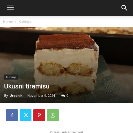
Home
Kuhinja
Kuhinja
Ukusni tiramisu
By
Urednik
-
November 9, 2024
0
Oglasi - Advertisement