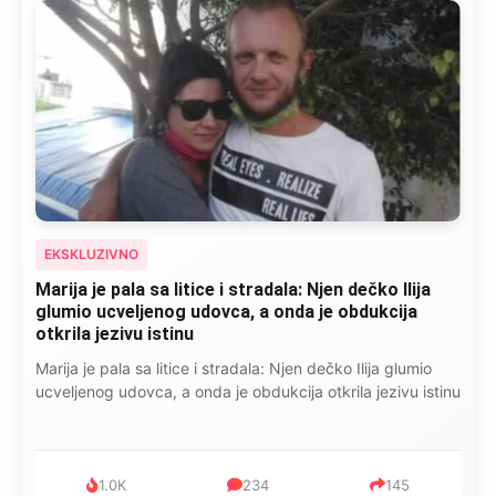
EKSKLUZIVNO
Marija je pala sa litice i stradala: Njen dečko Ilija
glumio ucveljenog udovca, a onda je obdukcija
otkrila jezivu istinu
Marija je pala sa litice i stradala: Njen dečko Ilija glumio
ucveljenog udovca, a onda je obdukcija otkrila jezivu istinu
1.0K
234
145