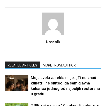
Urednik
RELATED ARTICLES
MORE FROM AUTHOR
Moja svekrva rekla mi je: „Ti ne znaš
kuhati”, ne sluteći da sam glavna
kuharica jednog od najboljih restorana
u gradu…
TRIK kako da za 10 sekundi izaberete