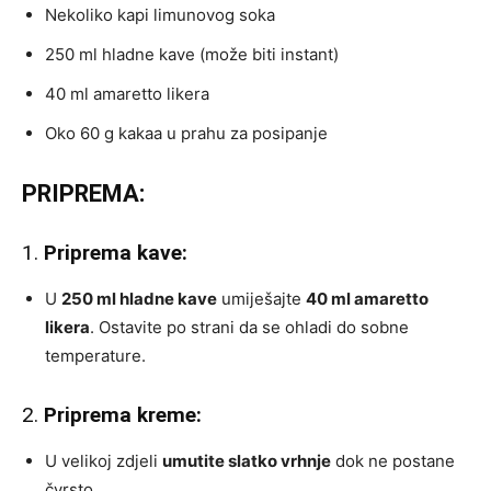
Nekoliko kapi limunovog soka
250 ml hladne kave (može biti instant)
40 ml amaretto likera
Oko 60 g kakaa u prahu za posipanje
PRIPREMA:
1.
Priprema kave:
U
250 ml hladne kave
umiješajte
40 ml amaretto
likera
. Ostavite po strani da se ohladi do sobne
temperature.
2.
Priprema kreme:
U velikoj zdjeli
umutite slatko vrhnje
dok ne postane
čvrsto.