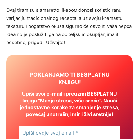
Ovaj tiramisu s amaretto likером donosi sofisticiranu
varijaciju tradicionalnog recepta, a uz svoju kremastu
teksturu i bogatstvo okusa sigurno će osvojiti vaša nepca.
Idealno je poslužiti ga na obiteljskim okupljanjima ili
posebnoj prigodi. Uživajte!
POKLANJAMO TI BESPLATNU
KNJIGU!
Upiši svoj e-mail i preuzmi BESPLATNU
knjigu "Manje stresa, više sreće". Nauči
jednostavne korake za smanjenje stresa,
povećaj unutrašnji mir i živi sretnije!