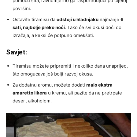
pomoću sita, ravnomjerno ga raspoređujući po cijeloj
površini.
Ostavite tiramisu da
odstoji u hladnjaku
najmanje
6
sati, najbolje preko noći
. Tako će svi okusi doći do
izražaja, a keksi će potpuno omekšati.
Savjet:
Tiramisu možete pripremiti i nekoliko dana unaprijed,
što omogućava još bolji razvoj okusa.
Za dodatnu aromu, možete dodati
malo ekstra
amaretto likera
u kremu, ali pazite da ne pretrpate
desert alkoholom.