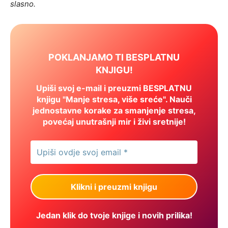
slasno.
POKLANJAMO TI BESPLATNU
KNJIGU!
Upiši svoj e-mail i preuzmi BESPLATNU
knjigu "Manje stresa, više sreće". Nauči
jednostavne korake za smanjenje stresa,
povećaj unutrašnji mir i živi sretnije!
Jedan klik do tvoje knjige i novih prilika!