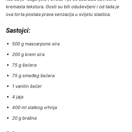
kremasta tekstura. Gosti su bili oduševljeni i od tada je
ova torta postala prava senzacija u svijetu slastica.
Sastojci:
500 g mascarpone sira
200 g krem ​​sira
75 g šećera
75 g smeđeg šećera
1 vanilin šećer
4 jaja
400 ml slatkog vrhnja
20 g brašna