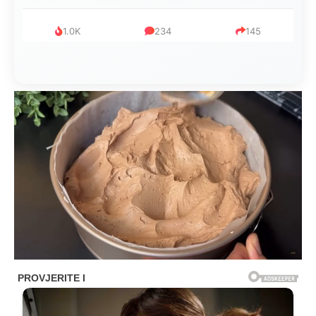
1.0K
234
145