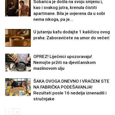
Sobarica je došla na svoju smjenu i,
kao i svakog jutra, krenula čistiti
apartmane. Bila je uvjerena da u sobi
nema nikoga, pa je...
U jutarnju kafu dodajte 1 kašičicu ovog
praha: Zaboravićete na umor do večeri
OPREZ! Liječnici upozoravaju!
Nemojte pržiti na djevičanskom
maslinovom ulju
ŠAKA OVOGA DNEVNO I VRAĆENI STE
NA FABRIČKA PODEŠAVANJA!
Rezultati posle 16 nedelja iznenadili i
stručnjake