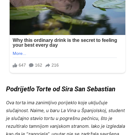
Podrijetlo Torte od Sira San Sebastian
Ova torta ima zanimljivo porijeklo koje uključuje
slučajnost. Naime, u baru La Vina u Španjolskoj, student
je slučajno stavio tortu u pogrešnu pećnicu, što je
rezultiralo tamnijom vanjskom stranom. Iako je izgledala
kao da je “zagorjela”, unutar nje se zadržala savršena