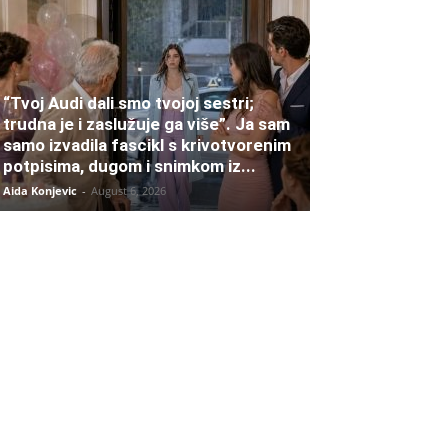
“Tvoj Audi dali smo tvojoj sestri;
trudna je i zaslužuje ga više”. Ja sam
samo izvadila fascikl s krivotvorenim
potpisima, dugom i snimkom iz...
Aida Konjevic
-
August 6, 2026