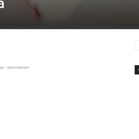
a
asi - Advertisement