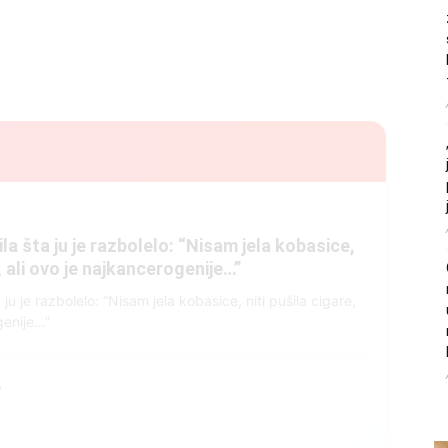
litice i stradala: Njen dečko Ilija glumio
, a onda je obdukcija otkrila jezivu istinu
ce i stradala: Njen dečko Ilija glumio ucveljenog udovca, a
ila jezivu istinu
45