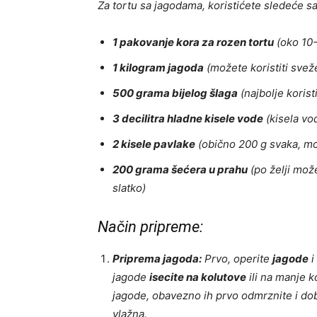
Za tortu sa jagodama, koristićete sledeće sa
1 pakovanje kora za rozen tortu
(oko 10-
1 kilogram jagoda
(možete koristiti svež
500 grama bijelog šlaga
(najbolje korist
3 decilitra hladne kisele vode
(kisela vod
2 kisele pavlake
(obično 200 g svaka, mož
200 grama šećera u prahu
(po želji može
slatko)
Način pripreme:
Priprema jagoda:
Prvo, operite
jagode
i
jagode
isecite na kolutove
ili na manje 
jagode, obavezno ih prvo odmrznite i dobr
vlažna.