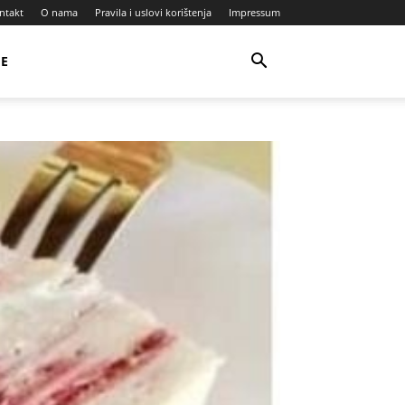
ntakt
O nama
Pravila i uslovi korištenja
Impressum
JE