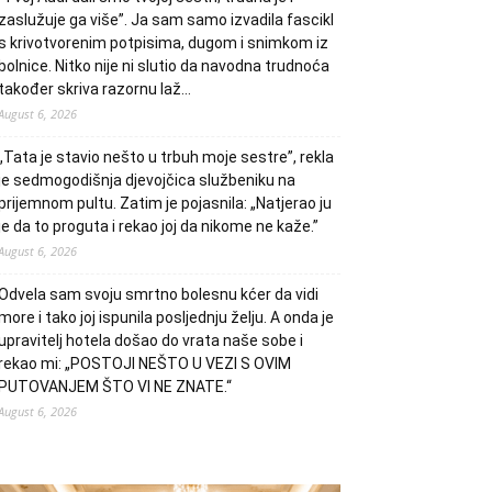
zaslužuje ga više”. Ja sam samo izvadila fascikl
s krivotvorenim potpisima, dugom i snimkom iz
bolnice. Nitko nije ni slutio da navodna trudnoća
također skriva razornu laž…
August 6, 2026
„Tata je stavio nešto u trbuh moje sestre”, rekla
je sedmogodišnja djevojčica službeniku na
prijemnom pultu. Zatim je pojasnila: „Natjerao ju
je da to proguta i rekao joj da nikome ne kaže.”
August 6, 2026
Odvela sam svoju smrtno bolesnu kćer da vidi
more i tako joj ispunila posljednju želju. A onda je
upravitelj hotela došao do vrata naše sobe i
rekao mi: „POSTOJI NEŠTO U VEZI S OVIM
PUTOVANJEM ŠTO VI NE ZNATE.“
August 6, 2026