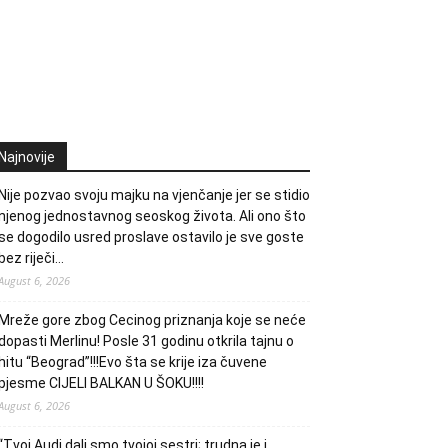
Najnovije
Nije pozvao svoju majku na vjenčanje jer se stidio
njenog jednostavnog seoskog života. Ali ono što
se dogodilo usred proslave ostavilo je sve goste
bez riječi…
August 6, 2026
Mreže gore zbog Cecinog priznanja koje se neće
dopasti Merlinu! Posle 31 godinu otkrila tajnu o
hitu “Beograd”!!!Evo šta se krije iza čuvene
pjesme CIJELI BALKAN U ŠOKU!!!!
August 6, 2026
“Tvoj Audi dali smo tvojoj sestri; trudna je i