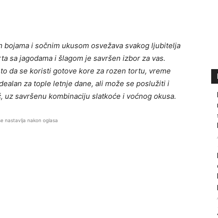
m bojama i sočnim ukusom osvežava svakog ljubitelja
torta sa jagodama i šlagom je savršen izbor za vas.
to da se koristi gotove kore za rozen tortu, vreme
ealan za tople letnje dane, ali može se poslužiti i
ć, uz savršenu kombinaciju slatkoće i voćnog okusa.
se nastavlja nakon oglasa