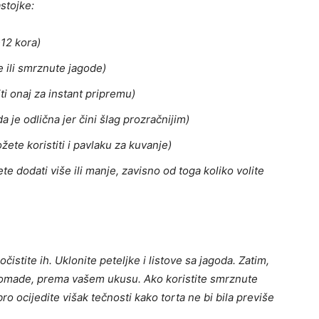
stojke:
12 kora)
e ili smrznute jagode)
iti onaj za instant pripremu)
a je odlična jer čini šlag prozračnijim)
ete koristiti i pavlaku za kuvanje)
te dodati više ili manje, zavisno od toga koliko volite
 očistite ih. Uklonite peteljke i listove sa jagoda. Zatim,
komade, prema vašem ukusu. Ako koristite smrznute
o ocijedite višak tečnosti kako torta ne bi bila previše