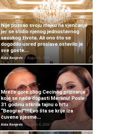
Nije pozvao svoju majku na vjenčanje
jer se stidio njenog jednostavnog
seoskog života. Ali ono što se
dogodilo usred proslave ostavilo je
sve goste...
Aida Konjevic
-
August 6, 2026
Mreže gore zbog Cecinog priznanja
koje se neće dopasti Merlinu! Posle
31 godinu otkrila tajnu o hitu
“Beograd”!!!Evo šta se krije iza
čuvene pjesme...
Aida Konjevic
-
August 6, 2026