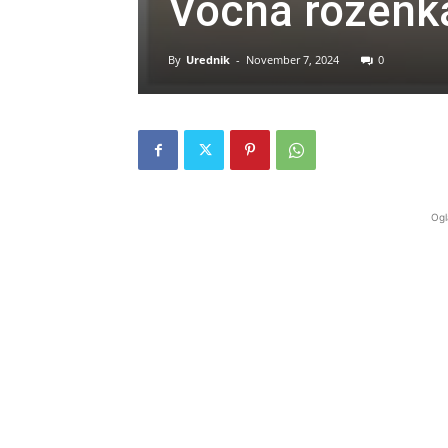
Voćna rozenk
By
Urednik
-
November 7, 2024
0
Ogl