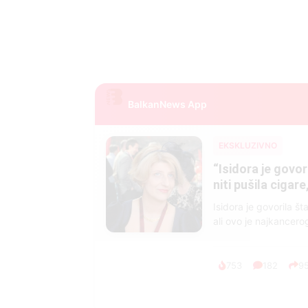
BalkanNews App
EKSKLUZIVNO
Marija je pala sa 
ucveljenog udovca
Marija je pala sa liti
onda je obdukcija otkr
1.0K
234
1