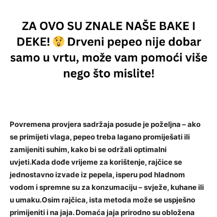
Povremena provjera sadržaja posude je poželjna – ako
se primijeti vlaga, pepeo treba lagano promiješati ili
zamijeniti suhim, kako bi se održali optimalni
uvjeti.Kada dođe vrijeme za korištenje, rajčice se
jednostavno izvade iz pepela, isperu pod hladnom
vodom i spremne su za konzumaciju – svježe, kuhane ili
u umaku.Osim rajčica, ista metoda može se uspješno
primijeniti i na jaja. Domaća jaja prirodno su obložena