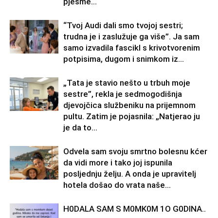
pjesme...
“Tvoj Audi dali smo tvojoj sestri;
trudna je i zaslužuje ga više”. Ja sam
samo izvadila fascikl s krivotvorenim
potpisima, dugom i snimkom iz...
„Tata je stavio nešto u trbuh moje
sestre”, rekla je sedmogodišnja
djevojčica službeniku na prijemnom
pultu. Zatim je pojasnila: „Natjerao ju
je da to...
Odvela sam svoju smrtno bolesnu kćer
da vidi more i tako joj ispunila
posljednju želju. A onda je upravitelj
hotela došao do vrata naše...
H0DALA SAM S M0MK0M 1O G0DINA..