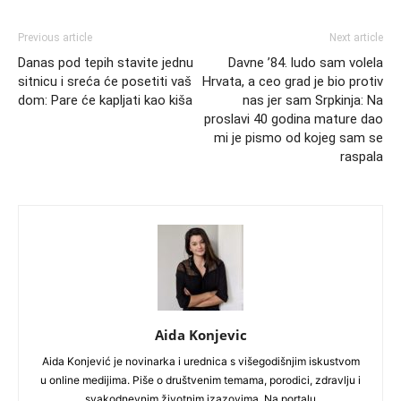
Previous article
Next article
Danas pod tepih stavite jednu
Davne ’84. ludo sam volela
sitnicu i sreća će posetiti vaš
Hrvata, a ceo grad je bio protiv
dom: Pare će kapljati kao kiša
nas jer sam Srpkinja: Na
proslavi 40 godina mature dao
mi je pismo od kojeg sam se
raspala
Aida Konjevic
Aida Konjević je novinarka i urednica s višegodišnjim iskustvom
u online medijima. Piše o društvenim temama, porodici, zdravlju i
svakodnevnim životnim izazovima. Na portalu