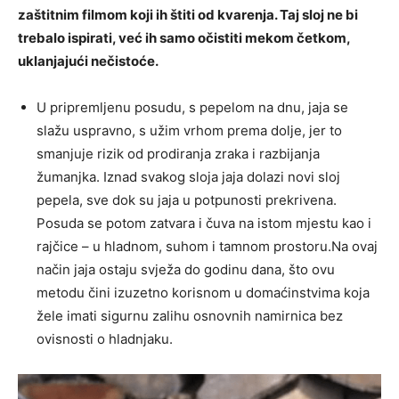
zaštitnim filmom koji ih štiti od kvarenja. Taj sloj ne bi
trebalo ispirati, već ih samo očistiti mekom četkom,
uklanjajući nečistoće.
U pripremljenu posudu, s pepelom na dnu, jaja se
slažu uspravno, s užim vrhom prema dolje, jer to
smanjuje rizik od prodiranja zraka i razbijanja
žumanjka. Iznad svakog sloja jaja dolazi novi sloj
pepela, sve dok su jaja u potpunosti prekrivena.
Posuda se potom zatvara i čuva na istom mjestu kao i
rajčice – u hladnom, suhom i tamnom prostoru.Na ovaj
način jaja ostaju svježa do godinu dana, što ovu
metodu čini izuzetno korisnom u domaćinstvima koja
žele imati sigurnu zalihu osnovnih namirnica bez
ovisnosti o hladnjaku.