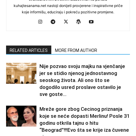
kuhajtesanama.net nastoji donijeti provjerene i inspirativne priče
koje informišu, educiraju i pokreću pozitivne promjene.
RELATED ARTICLES
MORE FROM AUTHOR
Nije pozvao svoju majku na vjenčanje
jer se stidio njenog jednostavnog
seoskog života. Ali ono što se
dogodilo usred proslave ostavilo je
sve goste...
Mreže gore zbog Cecinog priznanja
koje se neće dopasti Merlinu! Posle 31
godinu otkrila tajnu o hitu
“Beograd”!!!Evo šta se krije iza čuvene