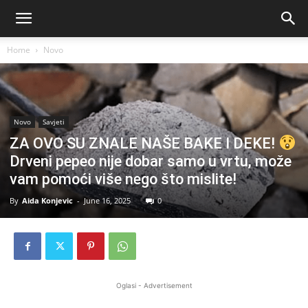
Home
Novo
Novo
Savjeti
ZA OVO SU ZNALE NAŠE BAKE I DEKE!
Drveni pepeo nije dobar samo u vrtu, može
vam pomoći više nego što mislite!
By
Aida Konjevic
-
June 16, 2025
0
Oglasi - Advertisement