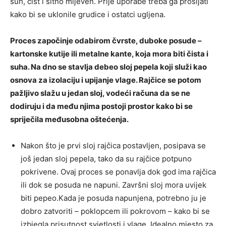
suh, čist i sitno mljeven. Prije uporabe treba ga prosijati
kako bi se uklonile grudice i ostatci ugljena.
Proces započinje odabirom čvrste, duboke posude –
kartonske kutije ili metalne kante, koja mora biti čista i
suha. Na dno se stavlja debeo sloj pepela koji služi kao
osnova za izolaciju i upijanje vlage. Rajčice se potom
pažljivo slažu u jedan sloj, vodeći računa da se ne
dodiruju i da među njima postoji prostor kako bi se
spriječila međusobna oštećenja.
Nakon što je prvi sloj rajčica postavljen, posipava se
još jedan sloj pepela, tako da su rajčice potpuno
pokrivene. Ovaj proces se ponavlja dok god ima rajčica
ili dok se posuda ne napuni. Završni sloj mora uvijek
biti pepeo.Kada je posuda napunjena, potrebno ju je
dobro zatvoriti – poklopcem ili pokrovom – kako bi se
izbjegla prisutnost svjetlosti i vlage. Idealno mjesto za