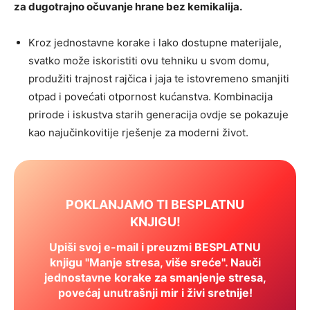
za dugotrajno očuvanje hrane bez kemikalija.
Kroz jednostavne korake i lako dostupne materijale,
svatko može iskoristiti ovu tehniku u svom domu,
produžiti trajnost rajčica i jaja te istovremeno smanjiti
otpad i povećati otpornost kućanstva. Kombinacija
prirode i iskustva starih generacija ovdje se pokazuje
kao najučinkovitije rješenje za moderni život.
POKLANJAMO TI BESPLATNU
KNJIGU!
Upiši svoj e-mail i preuzmi BESPLATNU
knjigu "Manje stresa, više sreće". Nauči
jednostavne korake za smanjenje stresa,
povećaj unutrašnji mir i živi sretnije!