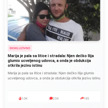
EKSKLUZIVNO
Marija je pala sa litice i stradala: Njen dečko Ilija
glumio ucveljenog udovca, a onda je obdukcija
otkrila jezivu istinu
Marija je pala sa litice i stradala: Njen dečko Ilija glumio
ucveljenog udovca, a onda je obdukcija otkrila jezivu istinu
1.0K
234
145