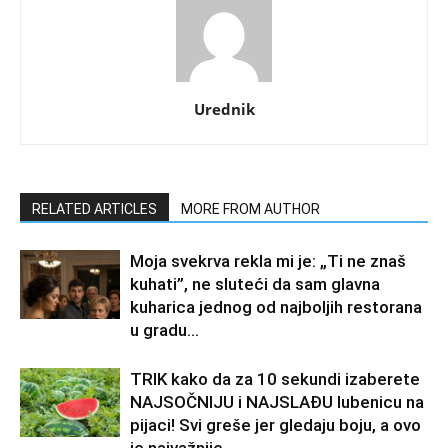
Urednik
RELATED ARTICLES
MORE FROM AUTHOR
Moja svekrva rekla mi je: „Ti ne znaš
kuhati”, ne sluteći da sam glavna
kuharica jednog od najboljih restorana
u gradu…
TRIK kako da za 10 sekundi izaberete
NAJSOČNIJU i NAJSLAĐU lubenicu na
pijaci! Svi greše jer gledaju boju, a ovo