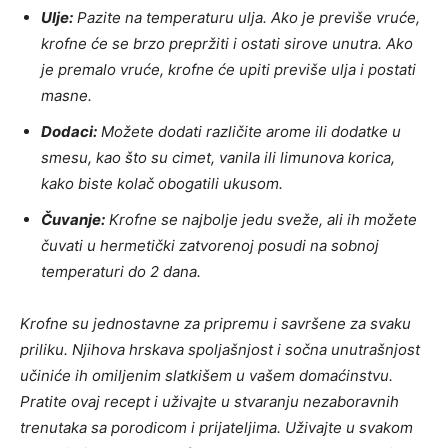
Ulje:
Pazite na temperaturu ulja. Ako je previše vruće,
krofne će se brzo prepržiti i ostati sirove unutra. Ako
je premalo vruće, krofne će upiti previše ulja i postati
masne.
Dodaci:
Možete dodati različite arome ili dodatke u
smesu, kao što su cimet, vanila ili limunova korica,
kako biste kolač obogatili ukusom.
Čuvanje:
Krofne se najbolje jedu sveže, ali ih možete
čuvati u hermetički zatvorenoj posudi na sobnoj
temperaturi do 2 dana.
Krofne su jednostavne za pripremu i savršene za svaku
priliku. Njihova hrskava spoljašnjost i sočna unutrašnjost
učiniće ih omiljenim slatkišem u vašem domaćinstvu.
Pratite ovaj recept i uživajte u stvaranju nezaboravnih
trenutaka sa porodicom i prijateljima. Uživajte u svakom