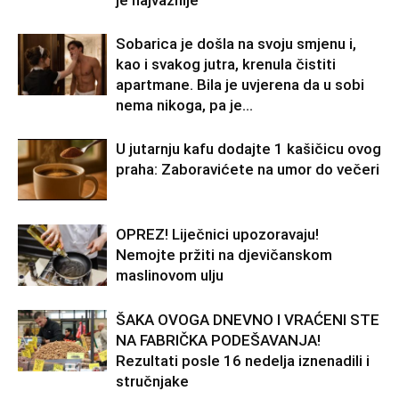
je najvažnije
Sobarica je došla na svoju smjenu i,
kao i svakog jutra, krenula čistiti
apartmane. Bila je uvjerena da u sobi
nema nikoga, pa je...
U jutarnju kafu dodajte 1 kašičicu ovog
praha: Zaboravićete na umor do večeri
OPREZ! Liječnici upozoravaju!
Nemojte pržiti na djevičanskom
maslinovom ulju
ŠAKA OVOGA DNEVNO I VRAĆENI STE
NA FABRIČKA PODEŠAVANJA!
Rezultati posle 16 nedelja iznenadili i
stručnjake