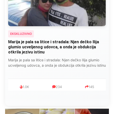
EKSKLUZIVNO
Marija je pala sa litice i stradala: Njen dečko Ilija
glumio ucveljenog udovca, a onda je obdukcija
otkrila jezivu istinu
Marija je pala sa litice i stradala: Njen dečko Ilija glumio
ucveljenog udovca, a onda je obdukcija otkrila jezivu istinu
1.0K
234
145