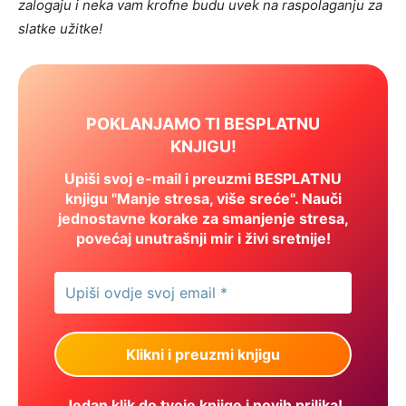
zalogaju i neka vam krofne budu uvek na raspolaganju za
slatke užitke!
POKLANJAMO TI BESPLATNU
KNJIGU!
Upiši svoj e-mail i preuzmi BESPLATNU
knjigu "Manje stresa, više sreće". Nauči
jednostavne korake za smanjenje stresa,
povećaj unutrašnji mir i živi sretnije!
Jedan klik do tvoje knjige i novih prilika!