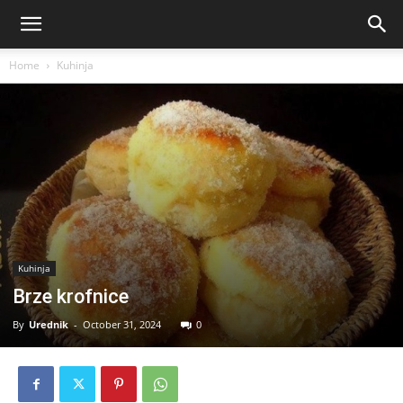
Home
Kuhinja
Kuhinja
Brze krofnice
By
Urednik
-
October 31, 2024
0