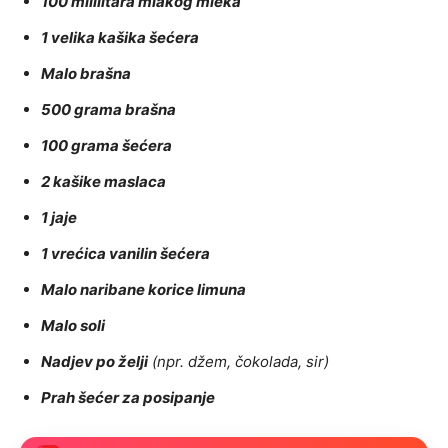
100 mililitara mlakog mleka
1 velika kašika šećera
Malo brašna
500 grama brašna
100 grama šećera
2 kašike maslaca
1 jaje
1 vrećica vanilin šećera
Malo naribane korice limuna
Malo soli
Nadjev po želji
(npr. džem, čokolada, sir)
Prah šećer za posipanje