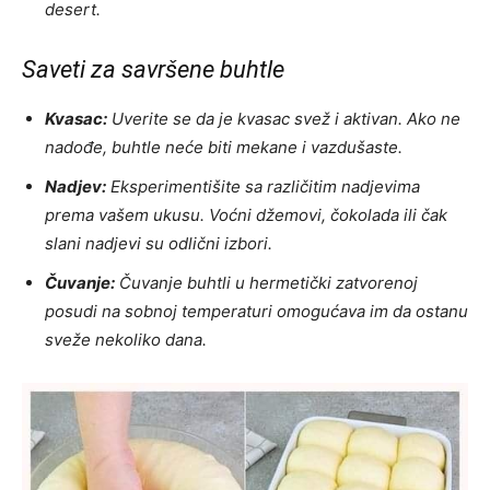
desert.
Saveti za savršene buhtle
Kvasac:
Uverite se da je kvasac svež i aktivan. Ako ne
nadođe, buhtle neće biti mekane i vazdušaste.
Nadjev:
Eksperimentišite sa različitim nadjevima
prema vašem ukusu. Voćni džemovi, čokolada ili čak
slani nadjevi su odlični izbori.
Čuvanje:
Čuvanje buhtli u hermetički zatvorenoj
posudi na sobnoj temperaturi omogućava im da ostanu
sveže nekoliko dana.