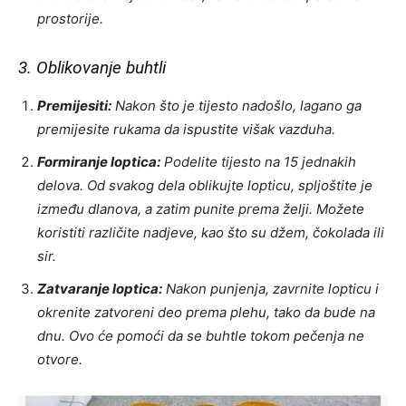
prostorije.
3. Oblikovanje buhtli
Premijesiti:
Nakon što je tijesto nadošlo, lagano ga
premijesite rukama da ispustite višak vazduha.
Formiranje loptica:
Podelite tijesto na 15 jednakih
delova. Od svakog dela oblikujte lopticu, spljoštite je
između dlanova, a zatim punite prema želji. Možete
koristiti različite nadjeve, kao što su džem, čokolada ili
sir.
Zatvaranje loptica:
Nakon punjenja, zavrnite lopticu i
okrenite zatvoreni deo prema plehu, tako da bude na
dnu. Ovo će pomoći da se buhtle tokom pečenja ne
otvore.