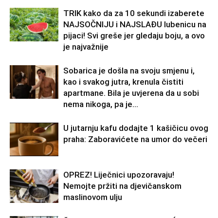
TRIK kako da za 10 sekundi izaberete
NAJSOČNIJU i NAJSLAĐU lubenicu na
pijaci! Svi greše jer gledaju boju, a ovo
je najvažnije
Sobarica je došla na svoju smjenu i,
kao i svakog jutra, krenula čistiti
apartmane. Bila je uvjerena da u sobi
nema nikoga, pa je...
U jutarnju kafu dodajte 1 kašičicu ovog
praha: Zaboravićete na umor do večeri
OPREZ! Liječnici upozoravaju!
Nemojte pržiti na djevičanskom
maslinovom ulju