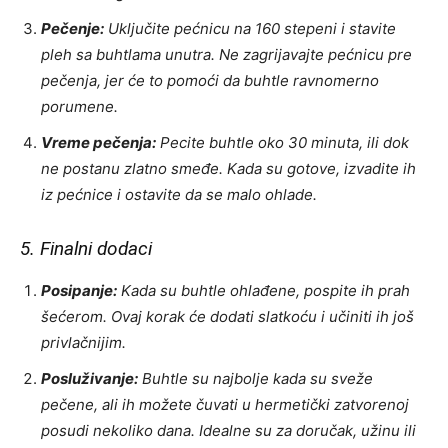
Pečenje:
Uključite pećnicu na 160 stepeni i stavite
pleh sa buhtlama unutra. Ne zagrijavajte pećnicu pre
pečenja, jer će to pomoći da buhtle ravnomerno
porumene.
Vreme pečenja:
Pecite buhtle oko 30 minuta, ili dok
ne postanu zlatno smeđe. Kada su gotove, izvadite ih
iz pećnice i ostavite da se malo ohlade.
5. Finalni dodaci
Posipanje:
Kada su buhtle ohlađene, pospite ih prah
šećerom. Ovaj korak će dodati slatkoću i učiniti ih još
privlačnijim.
Posluživanje:
Buhtle su najbolje kada su sveže
pečene, ali ih možete čuvati u hermetički zatvorenoj
posudi nekoliko dana. Idealne su za doručak, užinu ili