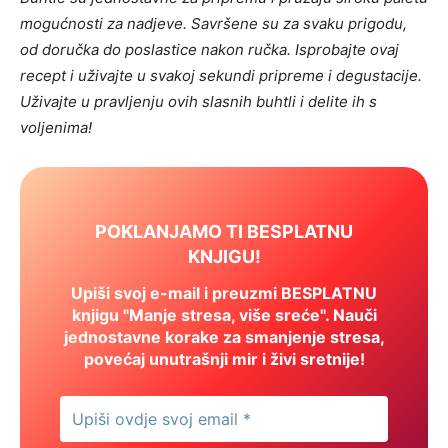
mogućnosti za nadjeve. Savršene su za svaku prigodu,
od doručka do poslastice nakon ručka. Isprobajte ovaj
recept i uživajte u svakoj sekundi pripreme i degustacije.
Uživajte u pravljenju ovih slasnih buhtli i delite ih s
voljenima!
POKLANJAMO TI BESPLATNU
KNJIGU!
Upiši svoj e-mail i preuzmi BESPLATNU
knjigu "Manje stresa, više sreće". Nauči
jednostavne korake za smanjenje stresa,
povećaj unutrašnji mir i živi sretnije!