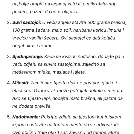
najbolje otopiti na laganoj vatri ili u mikrotalasnoj
pećnici, pazeći da ne proključa.
Suvi sastojci:
U veću zdjelu stavite 500 grama brašna,
100 grama šećera, malo soli, naribanu koricu limuna i
vrećicu vanilin šećera. Ovi sastojci će dati kolaču
bogat ukus i aromu.
Sjedinjavanje:
Kada se kvasac nadošao, dodajte ga u
veću zdjelu sa suvim sastojcima, zajedno sa
mešavinom mleka, maslaca i jajeta.
Mijesiti:
Zamijesite tijesto dok ne postane glatko i
elastično. Ovaj korak može potrajati nekoliko minuta.
Ako se tijesto lepi, dodajte malo brašna, ali pazite da
ne dodate previše.
Nadohvanje:
Pokrijte zdjelu sa tijestom kuhinjskom
krpom i ostavite na toplom mestu da se udvostruči.
Ovo obično traje oko 1 sat, zavisno od temperature