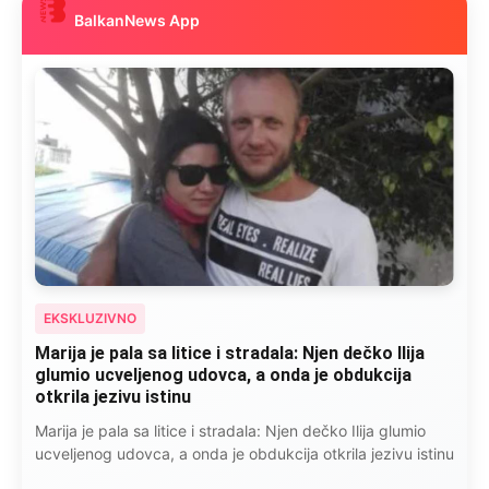
BalkanNews App
EKSKLUZIVNO
Marija je pala sa litice i stradala: Njen dečko Ilija
glumio ucveljenog udovca, a onda je obdukcija
otkrila jezivu istinu
Marija je pala sa litice i stradala: Njen dečko Ilija glumio
ucveljenog udovca, a onda je obdukcija otkrila jezivu istinu