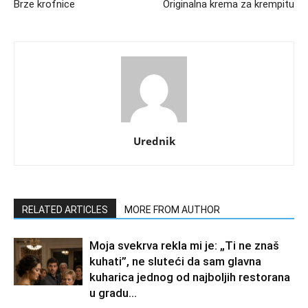
Brze krofnice
Originalna krema za krempitu
Urednik
RELATED ARTICLES
MORE FROM AUTHOR
Moja svekrva rekla mi je: „Ti ne znaš
kuhati”, ne sluteći da sam glavna
kuharica jednog od najboljih restorana
u gradu…