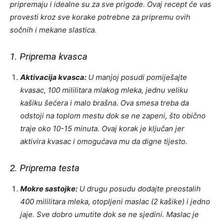
pripremaju i idealne su za sve prigode. Ovaj recept će vas
provesti kroz sve korake potrebne za pripremu ovih
sočnih i mekane slastica.
1. Priprema kvasca
Aktivacija kvasca:
U manjoj posudi pomiješajte
kvasac, 100 mililitara mlakog mleka, jednu veliku
kašiku šećera i malo brašna. Ova smesa treba da
odstoji na toplom mestu dok se ne zapeni, što obično
traje oko 10-15 minuta. Ovaj korak je ključan jer
aktivira kvasac i omogućava mu da digne tijesto.
2. Priprema testa
Mokre sastojke:
U drugu posudu dodajte preostalih
400 mililitara mleka, otopljeni maslac (2 kašike) i jedno
jaje. Sve dobro umutite dok se ne sjedini. Maslac je