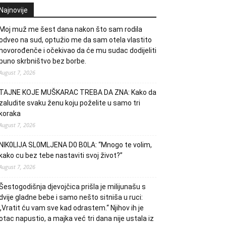
Najnovije
Moj muž me šest dana nakon što sam rodila
odveo na sud, optužio me da sam otela vlastito
novorođenče i očekivao da će mu sudac dodijeliti
puno skrbništvo bez borbe.
August 7, 2026
TAJNE KOJE MUŠKARAC TREBA DA ZNA: Kako da
zaludite svaku ženu koju poželite u samo tri
koraka
August 7, 2026
NlK0LlJA SL0MLJENA D0 B0LA: “Mnogo te volim,
kako cu bez tebe nastaviti svoj život?”
August 7, 2026
Šestogodišnja djevojčica prišla je milijunašu s
dvije gladne bebe i samo nešto sitniša u ruci:
„Vratit ću vam sve kad odrastem.“ Njihov ih je
otac napustio, a majka već tri dana nije ustala iz