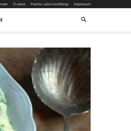
ntakt
O nama
Pravila i uslovi korištenja
Impressum
JE