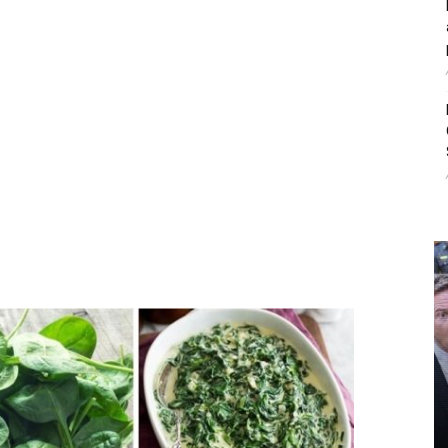
litice i stradala: Njen dečko Ilija glumio
, a onda je obdukcija otkrila jezivu istinu
ce i stradala: Njen dečko Ilija glumio ucveljenog udovca, a
ila jezivu istinu
45