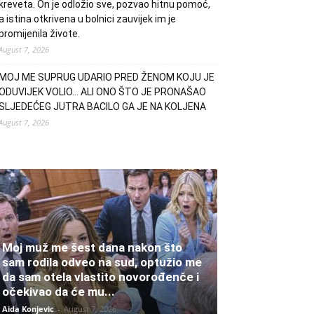
kreveta. On je odložio sve, pozvao hitnu pomoć,
a istina otkrivena u bolnici zauvijek im je
promijenila živote.
August 7, 2026
MOJ ME SUPRUG UDARIO PRED ŽENOM KOJU JE
ODUVIJEK VOLIO… ALI ONO ŠTO JE PRONAŠAO
SLJEDEĆEG JUTRA BACILO GA JE NA KOLJENA
August 7, 2026
Moj muž me šest dana nakon što
sam rodila odveo na sud, optužio me
da sam otela vlastito novorođenče i
očekivao da će mu...
Aida Konjevic
-
August 7, 2026