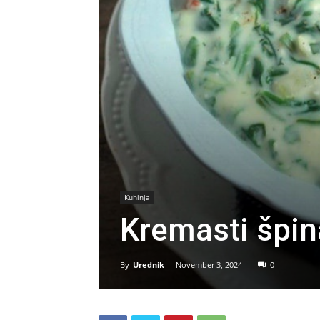
Kuhinja
Kremasti špin
By
Urednik
-
November 3, 2024
0