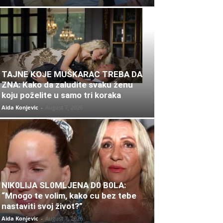
TAJNE KOJE MUŠKARAC TREBA DA
ZNA: Kako da zaludite svaku ženu
koju poželite u samo tri koraka
Aida Konjevic
-
August 7, 2026
NlK0LlJA SL0MLJENA D0 B0LA:
“Mnogo te volim, kako cu bez tebe
nastaviti svoj život?”
Aida Konjevic
-
August 7, 2026