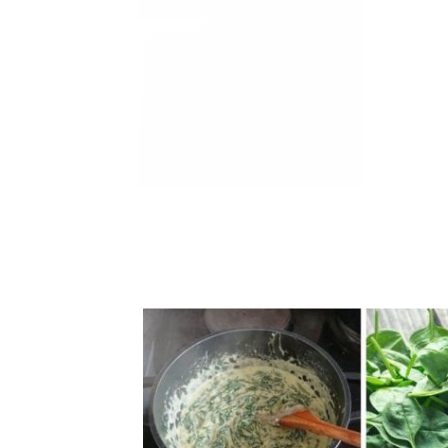
EKSKLUZIVNO
Marija je pala sa 
ucveljenog udovca
Marija je pala sa liti
onda je obdukcija otkr
1.0K
234
1