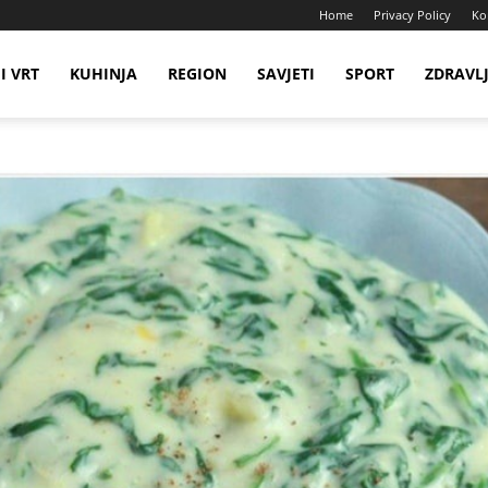
Home
Privacy Policy
Ko
I VRT
KUHINJA
REGION
SAVJETI
SPORT
ZDRAVL