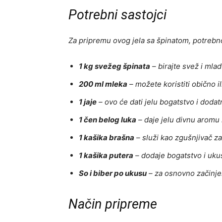
Potrebni sastojci
Za pripremu ovog jela sa špinatom, potrebno
1 kg svežeg špinata
– birajte svež i mlad 
200 ml mleka
– možete koristiti obično il
1 jaje
– ovo će dati jelu bogatstvo i doda
1 čen belog luka
– daje jelu divnu aromu 
1 kašika brašna
– služi kao zgušnjivač za
1 kašika putera
– dodaje bogatstvo i uku
So i biber po ukusu
– za osnovno začinje
Način pripreme