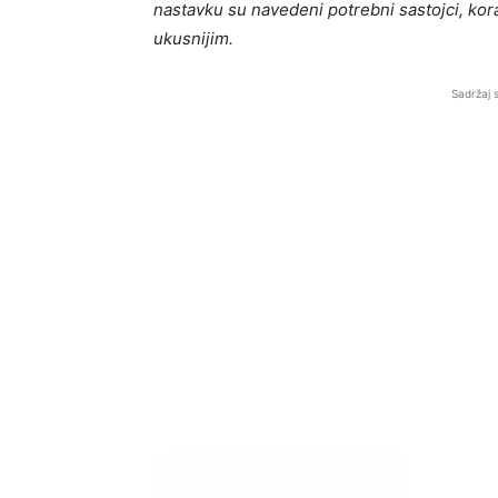
nastavku su navedeni potrebni sastojci, kora
ukusnijim.
Sadržaj 
BalkanNews App