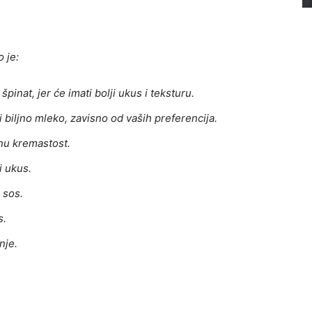
 je:
špinat, jer će imati bolji ukus i teksturu.
i biljno mleko, zavisno od vaših preferencija.
tnu kremastost.
i ukus.
 sos.
s.
nje.