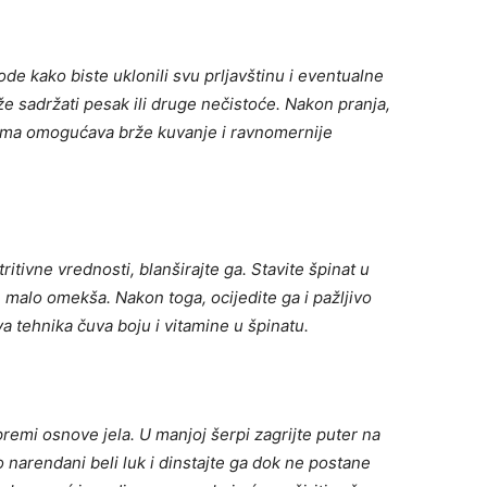
de kako biste uklonili svu prljavštinu i eventualne
e sadržati pesak ili druge nečistoće. Nakon pranja,
prema omogućava brže kuvanje i ravnomernije
ritivne vrednosti, blanširajte ga. Stavite špinat u
malo omekša. Nakon toga, ocijedite ga i pažljivo
va tehnika čuva boju i vitamine u špinatu.
premi osnove jela. U manjoj šerpi zagrijte puter na
o narendani beli luk i dinstajte ga dok ne postane